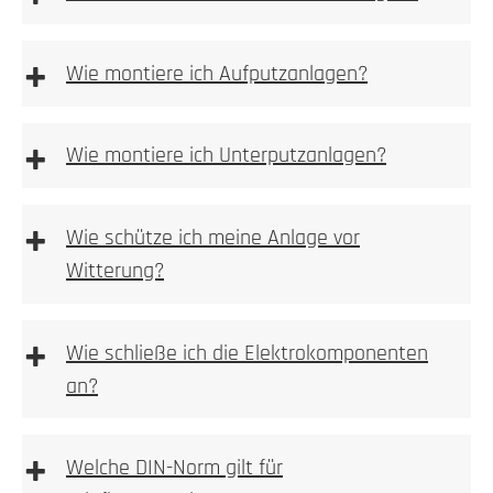
freistehenden
Anlagen
+
Wie montiere ich Aufputzanlagen?
Aufputz-Briefkastenanlagen
+
Wie montiere ich Unterputzanlagen?
Unterputzanlagen
+
Wie schütze ich meine Anlage vor
Witterung?
Bitte achten
+
Wie schließe ich die Elektrokomponenten
an?
1. Höhe und Breite messen
+
Welche DIN-Norm gilt für