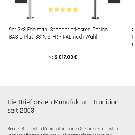
Durchschnittliche Bewertung von 5 von 5 Stern
9er 3x3 Edelstahl Standbriefkasten Design
2
BASIC Plus 381X ST-R - RAL nach Wahl
B
a
2.817,00 €
Ab
Die Briefkasten Manufaktur - Tradition
seit 2003
Bei der Briefkasten Manufaktur können Sie Ihren Briefkasten,