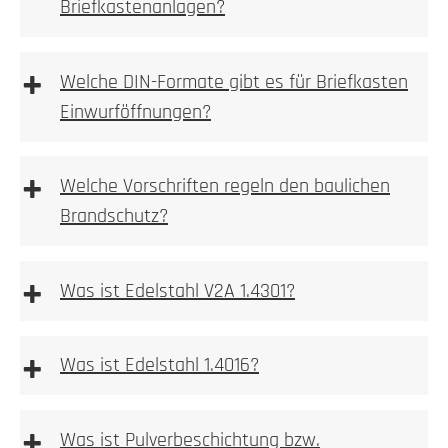
Briefkastenanlagen?
Wir empfehlen die Elektroinstallation aber immer
durch einen Elektroinstallateur vornehmen zu lassen.
Bitte beachten Sie bei Wallboxen, Sprechanlagen
+
Welche DIN-Formate gibt es für Briefkasten
bzw. Videoanlagen immer auf die vom Hersteller
1. Prüfen
Einwurföffnungen?
beigelegte Betriebsanleitung!
Kamera, Sprechstellen oder Wallboxvorbereitung
+
Welche Vorschriften regeln den baulichen
Brandschutz?
+
2. Ausmessen
Was ist Edelstahl V2A 1.4301?
einbetoniert
2. Tiefe messen
+
Was ist Edelstahl 1.4016?
Allgemeine Warnhinweise
aufgeschraubt
+
Was ist Pulverbeschichtung bzw.