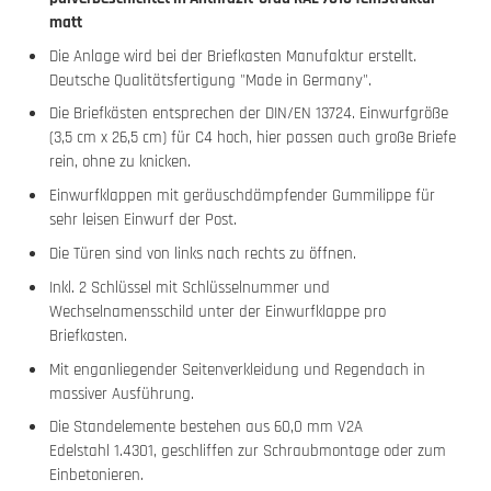
matt
Die Anlage wird bei der Briefkasten Manufaktur erstellt.
Deutsche Qualitätsfertigung "Made in Germany".
Die Briefkästen entsprechen der DIN/EN 13724. Einwurfgröße
(3,5 cm x 26,5 cm) für C4 hoch, hier passen auch große Briefe
rein, ohne zu knicken.
Einwurfklappen mit geräuschdämpfender Gummilippe für
sehr leisen Einwurf der Post.
Die Türen sind von links nach rechts zu öffnen.
Inkl. 2 Schlüssel mit Schlüsselnummer und
Wechselnamensschild unter der Einwurfklappe pro
Briefkasten.
Mit enganliegender Seitenverkleidung und Regendach in
massiver Ausführung.
Die Standelemente bestehen aus 60,0 mm V2A
Edelstahl 1.4301, geschliffen zur Schraubmontage oder zum
Einbetonieren.