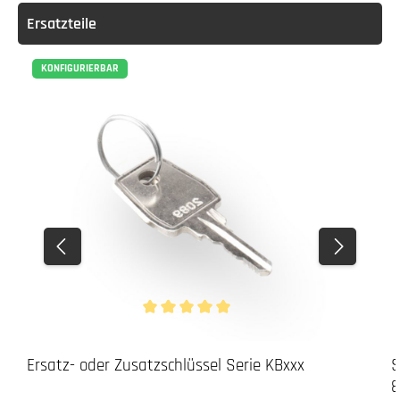
Ersatzteile
KONFIGURIERBAR
Durchschnittliche Bewertung von 5 von 5 Stern
Ersatz- oder Zusatzschlüssel Serie KBxxx
S
8