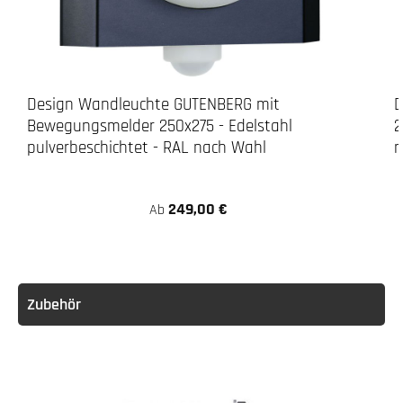
3. Bohren
LED-Leuchte
Design Wandleuchte GUTENBERG mit
D
Bewegungsmelder 250x275 - Edelstahl
2
pulverbeschichtet - RAL nach Wahl
n
249,00 €
Ab
Achtung:
Zubehör
3. Verschrauben