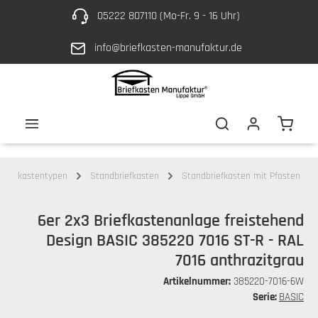
05222 807110 (Mo-Fr. 9 - 16 Uhr)
Zum Hauptinhalt springen
info@briefkasten-manufaktur.de
Waren
Briefkastentypen
Standbriefkasten
Standbriefkasten mit Pfosten
6er 2x3 Briefkastenanlage freistehend
Design BASIC 385220 7016 ST-R - RAL
7016 anthrazitgrau
Artikelnummer:
385220-7016-6W
Serie:
BASIC