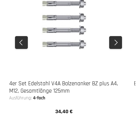
4er Set Edelstahl V4A Bolzenanker BZ plus A4,
E
M12, Gesamtlänge 125mm
Ausführung:
4-fach
34,40 €
Regulärer Preis: