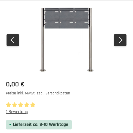
Bildergalerie überspringen
0,00 €
Preise inkl. MwSt. zzgl. Versandkosten
Durchschnittliche Bewertung von 5 von 5 Sternen
1 Bewertung
Lieferzeit ca. 8-10 Werktage