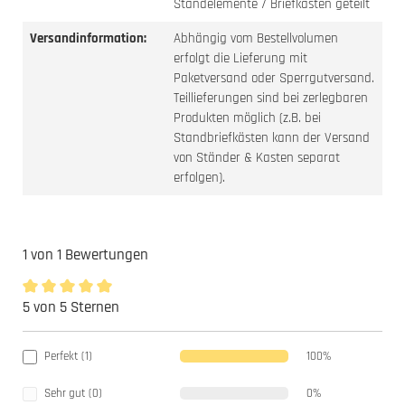
Standelemente / Briefkasten geteilt
Versandinformation:
Abhängig vom Bestellvolumen
erfolgt die Lieferung mit
Paketversand oder Sperrgutversand.
Teillieferungen sind bei zerlegbaren
Produkten möglich (z.B. bei
Standbriefkästen kann der Versand
von Ständer & Kasten separat
erfolgen).
1 von 1 Bewertungen
5 von 5 Sternen
Durchschnittliche Bewertung von 5 von 5 Sternen
Perfekt (1)
100%
Sehr gut (0)
0%