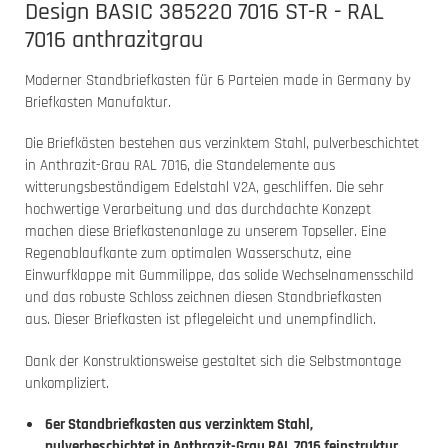
Design BASIC 385220 7016 ST-R - RAL
7016 anthrazitgrau
Moderner Standbriefkasten für 6 Parteien made in Germany by
Briefkasten Manufaktur.
Die Briefkästen bestehen aus verzinktem Stahl, pulverbeschichtet
in Anthrazit-Grau RAL 7016, die Standelemente aus
witterungsbeständigem Edelstahl V2A, geschliffen. Die sehr
hochwertige Verarbeitung und das durchdachte Konzept
machen diese Briefkastenanlage zu unserem Topseller. Eine
Regenablaufkante zum optimalen Wasserschutz, eine
Einwurfklappe mit Gummilippe, das solide Wechselnamensschild
und das robuste Schloss zeichnen diesen Standbriefkasten
aus. Dieser Briefkasten ist pflegeleicht und unempfindlich.
Dank der Konstruktionsweise gestaltet sich die Selbstmontage
unkompliziert.
6er Standbriefkasten aus verzinktem Stahl,
pulverbeschichtet in Anthrazit-Grau RAL 7016 feinstruktur