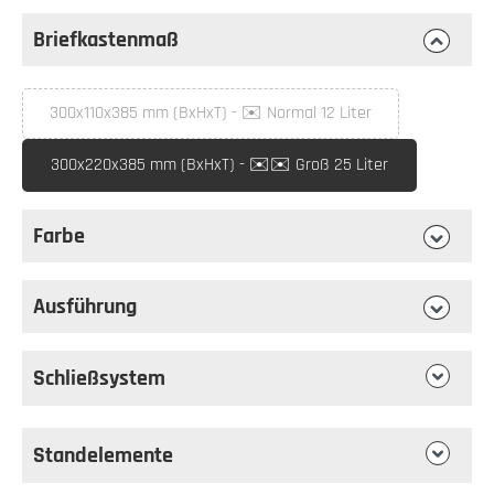
Briefkastenmaß
auswählen
Briefkastenmaß
300x110x385 mm (BxHxT) - ✉️ Normal 12 Liter
(Diese Option ist zurzeit nicht verfügbar.)
300x220x385 mm (BxHxT) - ✉️✉️ Groß 25 Liter
Farbe
auswählen
Farbe
Ausführung
auswählen
Ausführung
Schließsystem
Standelemente