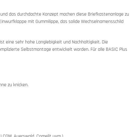
g und das durchdachte Konzept machen diese Briefkastenanlage zu
Einwurfklappe mit Gummilippe, das solide Wechselnamensschild
t eine sehr hohe Langlebigkeit und Nachhaltigkeit. Die
komplizierte Selbstmontage entwickelt worden. Für alle BASIC Plus
hne zu knicken.
 ELCOM, Auerswald, Comelit uvm.).