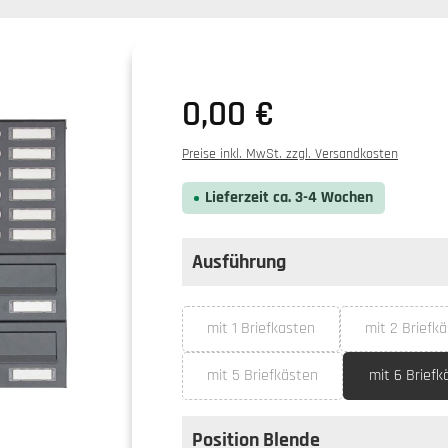
0,00 €
Preise inkl. MwSt. zzgl. Versandkosten
Lieferzeit ca. 3-4 Wochen
Ausführung
auswählen
Ausführung
mit 1 Briefkasten
mit 2 Briefk
(Diese Option ist zurzeit nicht ve
(Dies
mit 5 Briefkästen
mit 6 Briefk
(Diese Option ist zurzeit nicht ve
Position Blende