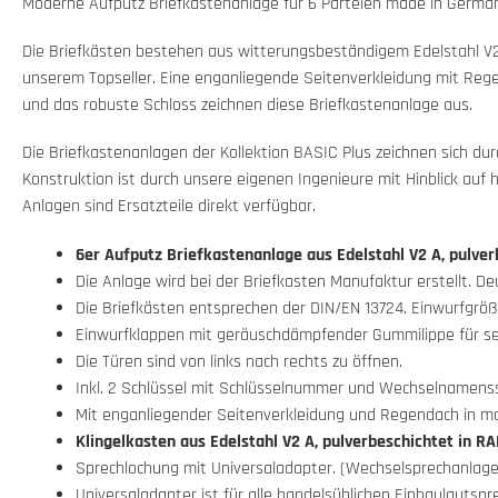
Moderne Aufputz Briefkastenanlage für 6 Parteien made in German
Die Briefkästen bestehen aus witterungsbeständigem Edelstahl V2
unserem Topseller. Eine enganliegende Seitenverkleidung mit Reg
und das robuste Schloss zeichnen diese Briefkastenanlage aus.
Die Briefkastenanlagen der Kollektion BASIC Plus zeichnen sich du
Konstruktion ist durch unsere eigenen Ingenieure mit Hinblick auf 
Anlagen sind Ersatzteile direkt verfügbar.
6er Aufputz Briefkastenanlage aus Edelstahl V2 A, pulver
Die Anlage wird bei der Briefkasten Manufaktur erstellt. D
Die Briefkästen entsprechen der DIN/EN 13724. Einwurfgröße 
Einwurfklappen mit geräuschdämpfender Gummilippe für seh
Die Türen sind von links nach rechts zu öffnen.
Inkl. 2 Schlüssel mit Schlüsselnummer und Wechselnamenssc
Mit enganliegender Seitenverkleidung und Regendach in ma
Klingelkasten
aus Edelstahl V2 A, pulverbeschichtet in RA
Sprechlochung mit Universaladapter. (Wechselsprechanlage
Universaladapter ist für alle handelsüblichen Einbaulautspr