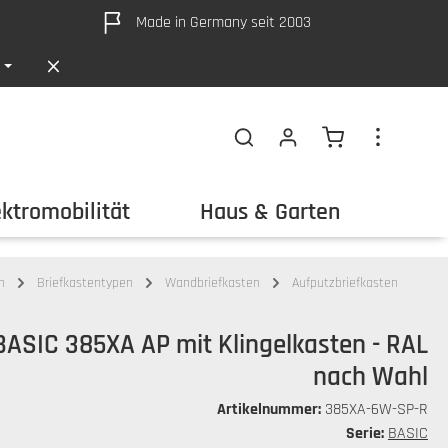
Made in Germany seit 2003
Warenkorb ent
ektromobilität
Haus & Garten
Out
n
Briefkastentypen
Wandbriefkasten
Aufputzbriefkasten
BASIC 385XA AP mit Klingelkasten - RAL
nach Wahl
Artikelnummer:
385XA-6W-SP-R
Serie:
BASIC