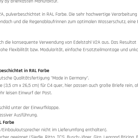
y by Briefkasten Manufaktur.
A, pulverbeschichtet in RAL Farbe. Die sehr hochwertige Verarbeitun
endach und die Regenablaufrinnen zum optimalen Wasserschutz, eine 
rch die konsequente Verwendung von Edelstahl V2A aus. Das Resultat is
hohe Flexibilität bzw. Modularität, einfache Ersatzteilmontage und un
beschichtet in RAL Farbe
eutsche Qualitätsfertigung "Made in Germany".
(3,5 cm x 26,5 cm) für C4 quer, hier passen auch große Briefe rein, o
r leisen Einwurf der Post.
hild unter der Einwurfklappe.
ssiver Ausführung.
L Farbe
/Einbaulautsprecher nicht im Lieferumfang enthalten).
echer geeignet (Siedle, Ritto, TCS, Busch-Jäger, Gira, Legrand Bticino,