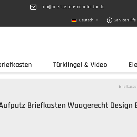
info@briefkasten-manufaktur.de
Deutsch
Service/Hilfe
riefkasten
Türklingel & Video
El
Briefkäste
 Aufputz Briefkasten Waagerecht Design 