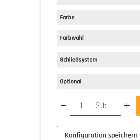
auswählen
Position Blende
Farbe
auswählen
Farbe
Farbwahl
Schließsystem
Optional
Produkt Anzahl: Gib den ge
Stk
Konfiguration speichern