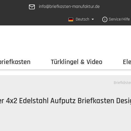
info@briefkasten-manufaktur.de
Deutsch
Service/Hilfe
riefkasten
Türklingel & Video
El
Briefkäste
er 4x2 Edelstahl Aufputz Briefkasten Des