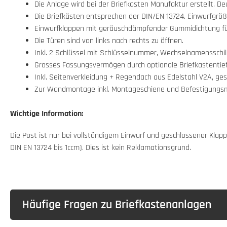
Die Anlage wird bei der Briefkasten Manufaktur erstellt. D
Die Briefkästen entsprechen der DIN/EN 13724. Einwurfgröße 
Einwurfklappen mit geräuschdämpfender Gummidichtung für 
Die Türen sind von links nach rechts zu öffnen.
Inkl. 2 Schlüssel mit Schlüsselnummer, Wechselnamensschil
Grosses Fassungsvermögen durch optionale Briefkastentie
Inkl. Seitenverkleidung + Regendach aus Edelstahl V2A, gesc
Zur Wandmontage inkl. Montageschiene und Befestigungsma
Wichtige Information:
Die Post ist nur bei vollständigem Einwurf und geschlossener Kl
DIN EN 13724 bis 1ccm). Dies ist kein Reklamationsgrund.
Häufige Fragen zu Briefkastenanlagen