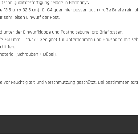
eutsche Qualitätsfertigung "Made in Germany".
(3,5 cm x 32,5 cm) für C4 quer, hier passen auch große Briefe rein, o
sehr leisen Einwurf der Post.
d unter der Einwurfklappe und Posthaltebügel pro Briefkasten.
fe +50 mm = ca. 17 l. Geeignet für Unternehmen und Haushalte mit 
hliffen.
terial (Schrauben + Dübel).
appe vor Feuchtigkeit und Verschmutzung geschützt. Bei bestimmten e