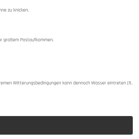
hne zu knicken.
sehr großem Postaufkommen.
xtremen Witterungsbedingungen kann dennoch Wasser eintreten (lt.