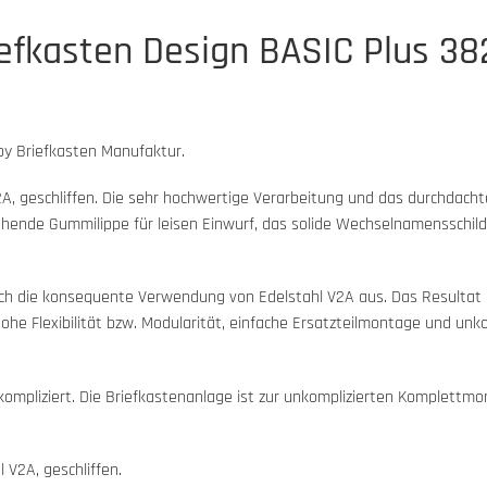
iefkasten Design BASIC Plus 38
by Briefkasten Manufaktur.
A, geschliffen. Die sehr hochwertige Verarbeitung und das durchdach
ende Gummilippe für leisen Einwurf, das solide Wechselnamensschild,
rch die konsequente Verwendung von Edelstahl V2A aus. Das Resultat is
hohe Flexibilität bzw. Modularität, einfache Ersatzteilmontage und un
kompliziert. Die Briefkastenanlage ist zur unkomplizierten Komplett
 V2A, geschliffen.