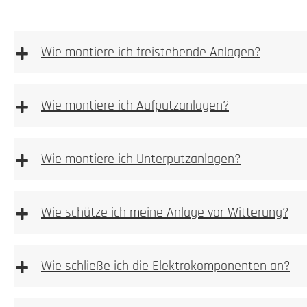
+
Wie montiere ich freistehende Anlagen?
freistehenden Anlagen
+
Wie montiere ich Aufputzanlagen?
Bitte achten
+
Wie montiere ich Unterputzanlagen?
Unterputzanlagen
+
Wie schütze ich meine Anlage vor Witterung?
1. Höhe und Breite messen
+
1. Prüfen
Wie schließe ich die Elektrokomponenten an?