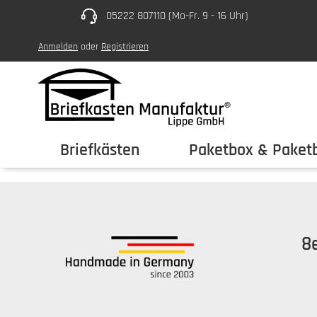
05222 807110 (Mo-Fr. 9 - 16 Uhr)
um Hauptinhalt springen
Zur Hauptnavigation springen
Anmelden
oder
Registrieren
Briefkästen
Paketbox & Paketb
8