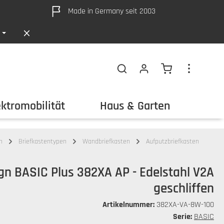
Made in Germany seit 2003
Warenkorb ent
ektromobilität
Haus & Garten
Out
n
Briefkastentypen
Wandbriefkasten
Aufputzbriefkasten
ign BASIC Plus 382XA AP - Edelstahl V2A
geschliffen
Artikelnummer:
382XA-VA-8W-100
Serie:
BASIC