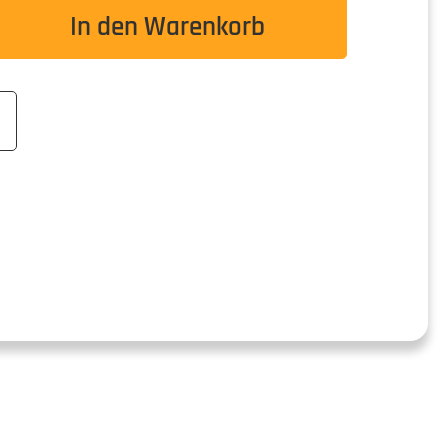
wünschten Wert ein oder benutze die Schaltflä
In den Warenkorb