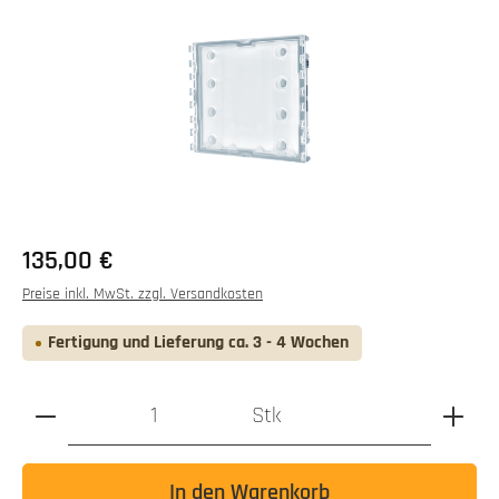
Regulärer Preis:
135,00 €
Preise inkl. MwSt. zzgl. Versandkosten
Fertigung und Lieferung ca. 3 - 4 Wochen
Produkt Anzahl: Gib den gewünschten Wert ein oder benutz
Stk
In den Warenkorb