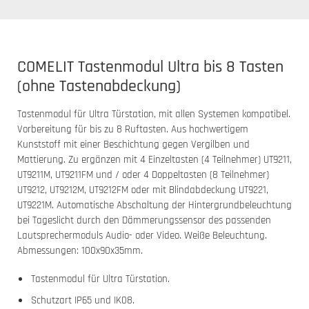
COMELIT Tastenmodul Ultra bis 8 Tasten
(ohne Tastenabdeckung)
Tastenmodul für Ultra Türstation, mit allen Systemen kompatibel.
Vorbereitung für bis zu 8 Ruftasten. Aus hochwertigem
Kunststoff mit einer Beschichtung gegen Vergilben und
Mattierung. Zu ergänzen mit 4 Einzeltasten (4 Teilnehmer) UT9211,
UT9211M, UT9211FM und / oder 4 Doppeltasten (8 Teilnehmer)
UT9212, UT9212M, UT9212FM oder mit Blindabdeckung UT9221,
UT9221M. Automatische Abschaltung der Hintergrundbeleuchtung
bei Tageslicht durch den Dämmerungssensor des passenden
Lautsprechermoduls Audio- oder Video. Weiße Beleuchtung.
Abmessungen: 100x90x35mm.
Tastenmodul für Ultra Türstation.
Schutzart IP65 und IK08.