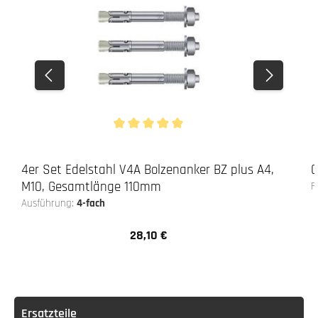
Durchschnittliche Bewertung von 5 von 5 Stern
4er Set Edelstahl V4A Bolzenanker BZ plus A4,
G
M10, Gesamtlänge 110mm
F
Ausführung:
4-fach
28,10 €
Regulärer Preis:
Ersatzteile