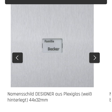
Namensschild DESIGNER aus Plexiglas (weiß
N
hinterlegt) 44x32mm
b