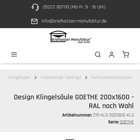
05222 807110 (Mo-Fr. 9 - 16 Uhr)
Zum Hauptinhalt springen
info@briefkasten-manufaktur.de
Waren
Türklingeltypen
Freistehende Türklingel
Kommunikationssäulen
Design Klingelsäule GOETHE 200x1600 -
RAL nach Wahl
Artikelnummer:
215-KLS-2001600-KL3
Serie:
GOETHE