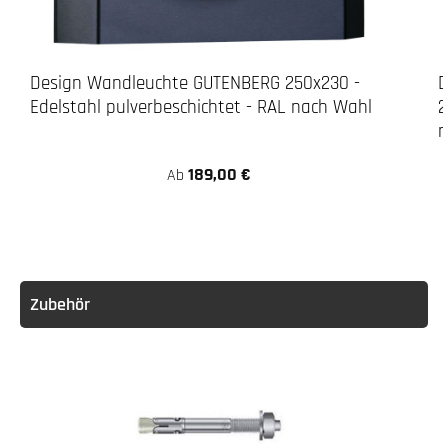
Design Wandleuchte GUTENBERG 250x230 -
D
Edelstahl pulverbeschichtet - RAL nach Wahl
2
n
189,00 €
Ab
Zubehör