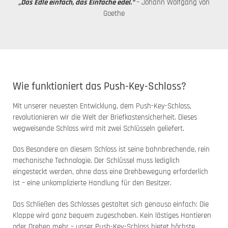
„Das Edle einfach, das Einfache edel.“
– Johann Wolfgang von
Goethe
Wie funktioniert das Push-Key-Schloss?
Mit unserer neuesten Entwicklung, dem Push-Key-Schloss,
revolutionieren wir die Welt der Briefkastensicherheit. Dieses
wegweisende Schloss wird mit zwei Schlüsseln geliefert.
Das Besondere an diesem Schloss ist seine bahnbrechende, rein
mechanische Technologie. Der Schlüssel muss lediglich
eingesteckt werden, ohne dass eine Drehbewegung erforderlich
ist – eine unkomplizierte Handlung für den Besitzer.
Das Schließen des Schlosses gestaltet sich genauso einfach: Die
Klappe wird ganz bequem zugeschoben. Kein lästiges Hantieren
oder Drehen mehr – unser Push-Key-Schloss bietet höchste