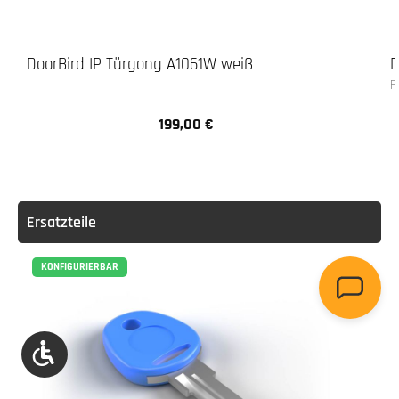
DoorBird IP Türgong A1061W weiß
D
F
199,00 €
Regulärer Preis:
Ersatzteile
KONFIGURIERBAR
Werkzeugleiste anzeigen