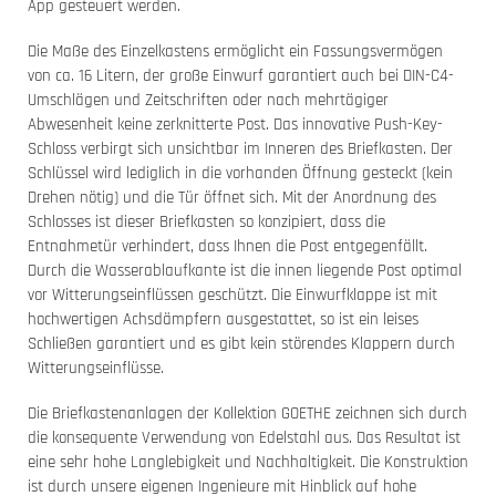
App gesteuert werden.
Die Maße des Einzelkastens ermöglicht ein Fassungsvermögen
von ca. 16 Litern, der große Einwurf garantiert auch bei DIN-C4-
Umschlägen und Zeitschriften oder nach mehrtägiger
Abwesenheit keine zerknitterte Post. Das innovative Push-Key-
Schloss verbirgt sich unsichtbar im Inneren des Briefkasten. Der
Schlüssel wird lediglich in die vorhanden Öffnung gesteckt (kein
Drehen nötig) und die Tür öffnet sich. Mit der Anordnung des
Schlosses ist dieser Briefkasten so konzipiert, dass die
Entnahmetür verhindert, dass Ihnen die Post entgegenfällt.
Durch die Wasserablaufkante ist die innen liegende Post optimal
vor Witterungseinflüssen geschützt. Die Einwurfklappe ist mit
hochwertigen Achsdämpfern ausgestattet, so ist ein leises
Schließen garantiert und es gibt kein störendes Klappern durch
Witterungseinflüsse.
Die Briefkastenanlagen der Kollektion GOETHE zeichnen sich durch
die konsequente Verwendung von Edelstahl aus. Das Resultat ist
eine sehr hohe Langlebigkeit und Nachhaltigkeit. Die Konstruktion
ist durch unsere eigenen Ingenieure mit Hinblick auf hohe