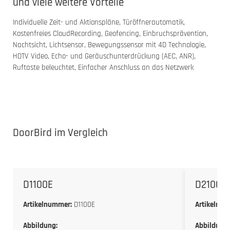
und viele weitere Vorteile
Individuelle Zeit- und Aktionspläne, Türöffnerautomatik,
Kostenfreies CloudRecording, Geofencing, Einbruchsprävention,
Nachtsicht, Lichtsensor, Bewegungssensor mit 4D Technologie,
HDTV Video, Echo- und Geräuschunterdrückung (AEC, ANR),
Ruftaste beleuchtet, Einfacher Anschluss an das Netzwerk
DoorBird im Vergleich
D1100E
D2100E
Artikelnummer:
D1100E
Artikelnum
Abbildung:
Abbildung: