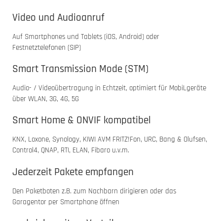
Video und Audioanruf
Auf Smartphones und Tablets (iOS, Android) oder
Festnetztelefonen (SIP)
Smart Transmission Mode (STM)
Audio- / Videoübertragung in Echtzeit, optimiert für MobiLgeräte
über WLAN, 3G, 4G, 5G
Smart Home & ONVIF kompatibel
KNX, Loxone, Synology, KIWI AVM FRITZ!Fon, URC, Bang & Olufsen,
Control4, QNAP, RTI, ELAN, Fibaro u.v.m.
Jederzeit Pakete empfangen
Den Paketboten z.B. zum Nachbarn dirigieren oder das
Garagentor per Smartphone öffnen