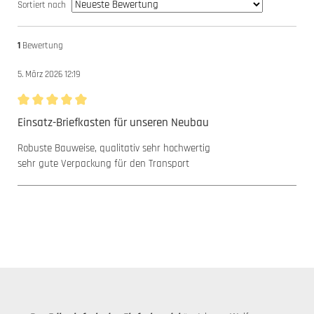
Sortiert nach
1
Bewertung
5. März 2026 12:19
Bewertung mit 5 von 5 Sternen
Einsatz-Briefkasten für unseren Neubau
Robuste Bauweise, qualitativ sehr hochwertig
sehr gute Verpackung für den Transport