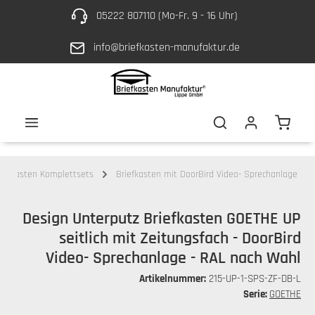
05222 807110 (Mo-Fr. 9 - 16 Uhr)
Zum Hauptinhalt springen
info@briefkasten-manufaktur.de
Waren
riefkasten Komplettsets
Briefkasten mit DoorBird Video- Sprechanlage
Design Unterputz Briefkasten GOETHE UP
seitlich mit Zeitungsfach - DoorBird
Video- Sprechanlage - RAL nach Wahl
Artikelnummer:
215-UP-1-SPS-ZF-DB-L
Serie:
GOETHE