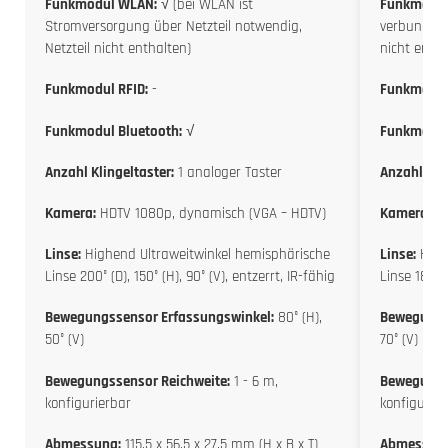
Funkmodul WLAN:
√ (bei WLAN ist
Funkmodul
Stromversorgung über Netzteil notwendig,
verbunden w
Netzteil nicht enthalten)
nicht entha
Funkmodul RFID:
-
Funkmodul
Funkmodul Bluetooth:
√
Funkmodul
Anzahl Klingeltaster:
1 analoger Taster
Anzahl Klin
Kamera:
HDTV 1080p, dynamisch (VGA – HDTV)
Kamera:
HD
Linse:
Highend Ultraweitwinkel hemisphärische
Linse:
High
Linse 200° (D), 150° (H), 90° (V), entzerrt, IR-fähig
Linse 180° (
Bewegungssensor Erfassungswinkel:
80° (H),
Bewegungs
50° (V)
70° (V)
Bewegungssensor Reichweite:
1 - 6 m,
Bewegungs
konfigurierbar
konfigurier
Abmessung:
115,5 x 56,5 x 27,5 mm (H x B x T)
Abmessun