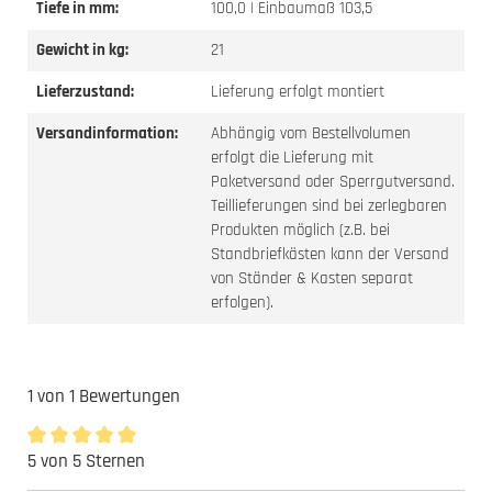
Tiefe in mm:
100,0 | Einbaumaß 103,5
Gewicht in kg:
21
Lieferzustand:
Lieferung erfolgt montiert
Versandinformation:
Abhängig vom Bestellvolumen
erfolgt die Lieferung mit
Paketversand oder Sperrgutversand.
Teillieferungen sind bei zerlegbaren
Produkten möglich (z.B. bei
Standbriefkästen kann der Versand
von Ständer & Kasten separat
erfolgen).
1 von 1 Bewertungen
5 von 5 Sternen
Durchschnittliche Bewertung von 5 von 5 Sternen