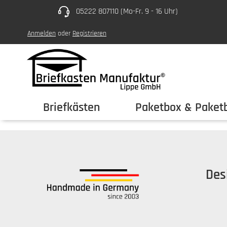
05222 807110 (Mo-Fr. 9 - 16 Uhr)
um Hauptinhalt springen
Zur Hauptnavigation springen
Anmelden
oder
Registrieren
Briefkästen
Paketbox & Paketb
Des