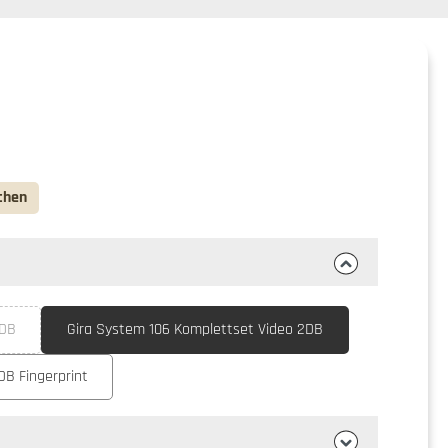
chen
2DB
Gira System 106 Komplettset Video 2DB
zeit nicht verfügbar.)
DB Fingerprint