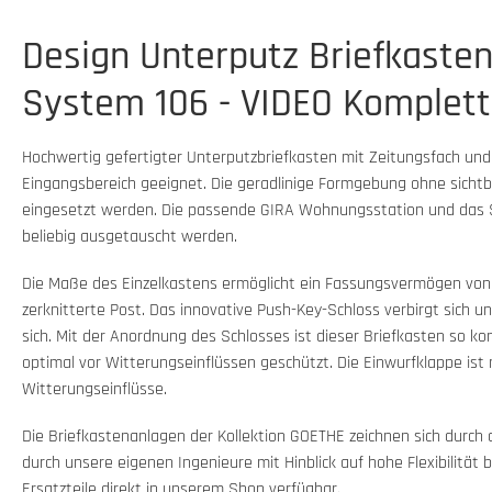
Design Unterputz Briefkasten
System 106 - VIDEO Komplett
Hochwertig gefertigter Unterputzbriefkasten mit Zeitungsfach und
Eingangsbereich geeignet. Die geradlinige Formgebung ohne sichtb
eingesetzt werden. Die passende GIRA Wohnungsstation und das St
beliebig ausgetauscht werden.
Die Maße des Einzelkastens ermöglicht ein Fassungsvermögen von c
zerknitterte Post. Das innovative Push-Key-Schloss verbirgt sich un
sich. Mit der Anordnung des Schlosses ist dieser Briefkasten so ko
optimal vor Witterungseinflüssen geschützt. Die Einwurfklappe ist
Witterungseinflüsse.
Die Briefkastenanlagen der Kollektion GOETHE zeichnen sich durch 
durch unsere eigenen Ingenieure mit Hinblick auf hohe Flexibilitä
Ersatzteile direkt in unserem Shop verfügbar.