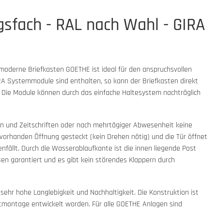
gsfach - RAL nach Wahl - GIRA
 moderne Briefkasten GOETHE ist ideal für den anspruchsvollen
RA Systemmodule sind enthalten, so kann der Briefkasten direkt
 Die Module können durch das einfache Haltesystem nachträglich
en und Zeitschriften oder nach mehrtägiger Abwesenheit keine
ie vorhanden Öffnung gesteckt (kein Drehen nötig) und die Tür öffnet
nfällt. Durch die Wasserablaufkante ist die innen liegende Post
ßen garantiert und es gibt kein störendes Klappern durch
ehr hohe Langlebigkeit und Nachhaltigkeit. Die Konstruktion ist
bstmontage entwickelt worden. Für alle GOETHE Anlagen sind