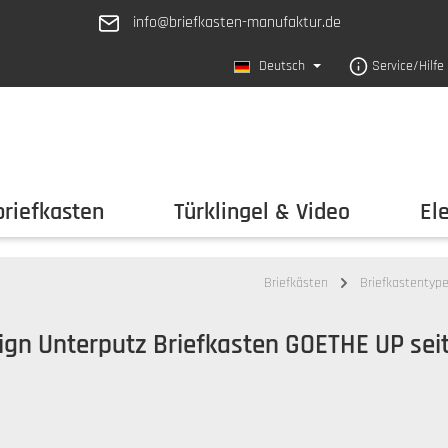
info@briefkasten-manufaktur.de
Deutsch
Service/Hilfe
riefkasten
Türklingel & Video
El
Briefkästen
Briefkastentyp
ign Unterputz Briefkasten GOETHE UP seit