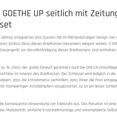
 GOETHE UP seitlich mit Zeitun
set
 nahtlos integriertes Gira System 106 im flächenbündigen Design. Der
ares Schloss lässt diesen Briefkasten besonders elegant wirken. 3 GI
euergerät zur Vervollständigung dieses Briefkastens sind enthalten.
a. 16 Litern, der große Einwurf garantiert auch bei DIN-C4-Umschläg
sichtbar im Inneren des Briefkasten. Der Schlüssel wird lediglich in d
nzipiert, dass die Entnahmetür verhindert, dass Ihnen die Post entgege
 mit hochwertigen Achsdämpfern ausgestattet, so ist ein leises Schlie
die konsequente Verwendung von Edelstahl aus. Das Resultat ist eine s
t bzw. Modularität, einfache Ersatzteilmontage und unkomplizierte Sel