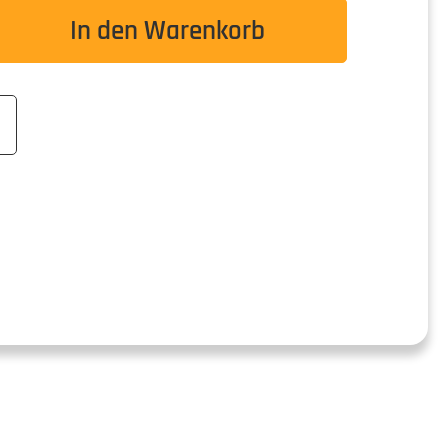
wünschten Wert ein oder benutze die Schaltflä
In den Warenkorb