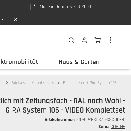
Made in Germany seit 2003
Warenkorb ent
ektromobilität
Haus & Garten
Out
en
Briefkasten Komplettsets
Briefkasten mit Gira System 106
lich mit Zeitungsfach - RAL nach Wahl -
GIRA System 106 - VIDEO Komplettset
Artikelnummer:
215-UP-1-SPSZF-KSGI106-L
Serie:
GOETHE