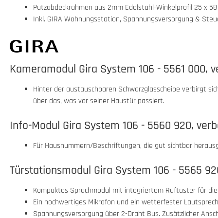
Putzabdeckrahmen aus 2mm Edelstahl-Winkelprofil 25 x 58 
Inkl. GIRA Wohnungsstation, Spannungsversorgung & Steue
Kameramodul Gira System 106 - 5561 000, v
Hinter der austauschbaren Schwarzglasscheibe verbirgt sic
über das, was vor seiner Haustür passiert.
Info-Modul Gira System 106 - 5560 920, ver
Für Hausnummern/Beschriftungen, die gut sichtbar herausge
Türstationsmodul Gira System 106 - 5565 92
Kompaktes Sprachmodul mit integriertem Ruftaster für di
Ein hochwertiges Mikrofon und ein wetterfester Lautsprech
Spannungsversorgung über 2-Draht Bus. Zusätzlicher Anschl