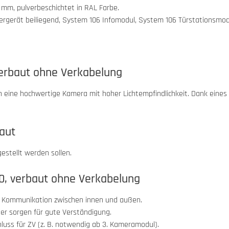
mm, pulverbeschichtet in RAL Farbe.
rgerät beiliegend, System 106 Infomodul, System 106 Türstationsmo
erbaut ohne Verkabelung
h eine hochwertige Kamera mit hoher Lichtempfindlichkeit. Dank eines 
baut
stellt werden sollen.
0, verbaut ohne Verkabelung
e Kommunikation zwischen innen und außen.
er sorgen für gute Verständigung.
uss für ZV (z. B. notwendig ab 3. Kameramodul).