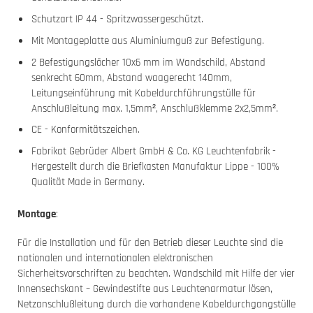
Schutzart IP 44 - Spritzwassergeschützt.
Mit Montageplatte aus Aluminiumguß zur Befestigung.
2 Befestigungslöcher 10x6 mm im Wandschild, Abstand
senkrecht 60mm, Abstand waagerecht 140mm,
Leitungseinführung mit Kabeldurchführungstülle für
Anschlußleitung max. 1,5mm², Anschlußklemme 2x2,5mm².
CE - Konformitätszeichen.
Fabrikat Gebrüder Albert GmbH & Co. KG Leuchtenfabrik -
Hergestellt durch die Briefkasten Manufaktur Lippe - 100%
Qualität Made in Germany.
Montage
:
Für die Installation und für den Betrieb dieser Leuchte sind die
nationalen und internationalen elektronischen
Sicherheitsvorschriften zu beachten. Wandschild mit Hilfe der vier
Innensechskant – Gewindestifte aus Leuchtenarmatur lösen,
Netzanschlußleitung durch die vorhandene Kabeldurchgangstülle