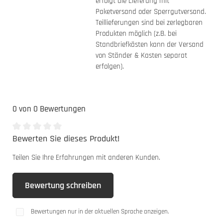
erfolgt die Lieferung mit
Paketversand oder Sperrgutversand.
Teillieferungen sind bei zerlegbaren
Produkten möglich (z.B. bei
Standbriefkästen kann der Versand
von Ständer & Kasten separat
erfolgen).
0 von 0 Bewertungen
Bewerten Sie dieses Produkt!
Durchschnittliche Bewertung von 0 von 5 Sternen
Teilen Sie Ihre Erfahrungen mit anderen Kunden.
Bewertung schreiben
Bewertungen nur in der aktuellen Sprache anzeigen.