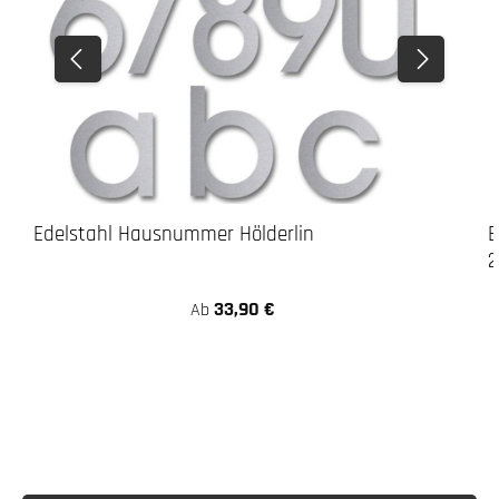
Edelstahl Hausnummer Hölderlin
E
2
33,90 €
Regulärer Preis:
Ab