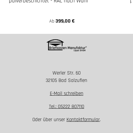
pulverbeschichtet - RAL nach Wahl
p
399,00 €
Ab
Werler Str. 60
32105 Bad Salzuflen
E-Mail schreiben
Tel.: 05222 807110
Oder über unser
Kontaktformular
.