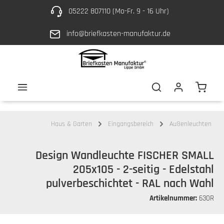
05222 807110 (Mo-Fr. 9 - 16 Uhr)
Zum Hauptinhalt springen
info@briefkasten-manufaktur.de
Waren
Haus & Garten
Eingangsbereich
Außenleuchten
Design Wandleuchte FISCHER SMALL
205x105 - 2-seitig - Edelstahl
pulverbeschichtet - RAL nach Wahl
Artikelnummer:
630R