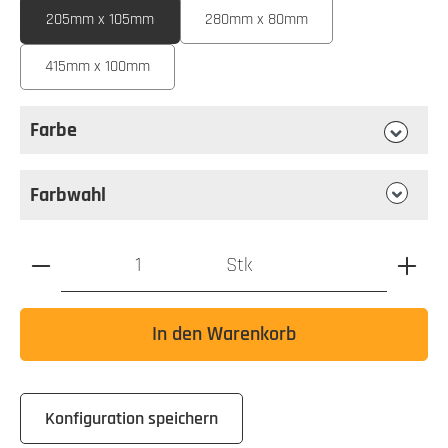
205mm x 105mm
280mm x 80mm
415mm x 100mm
Farbe
auswählen
Farbe
Farbwahl
Produkt Anzahl: Gib den gewünschten Wert ein oder benutz
Stk
In den Warenkorb
Konfiguration speichern