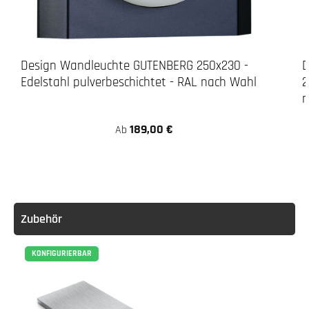
Design Wandleuchte GUTENBERG 250x230 -
D
Edelstahl pulverbeschichtet - RAL nach Wahl
2
n
189,00 €
Ab
Zubehör
KONFIGURIERBAR