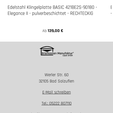
Edelstahl Klingelplatte BASIC 421BE2S-90180 -
B
Elegance II - pulverbeschichtet - RECHTECKIG
-
139,00 €
Ab
Werler Str. 60
32105 Bad Salzuflen
E-Mail schreiben
Tel.: 05222 807110