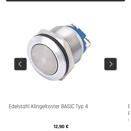
Edelstahl Klingeltaster BASIC Typ 4
E
R
F
12,90 €
Regulärer Preis: