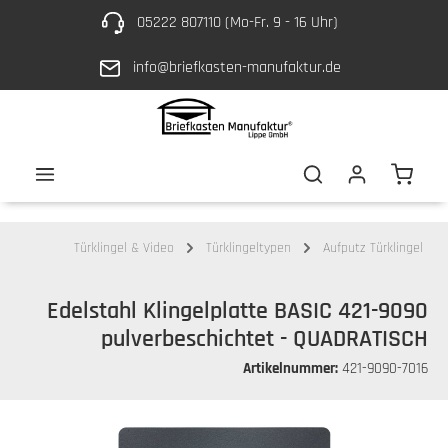
05222 807110 (Mo-Fr. 9 - 16 Uhr)
Zum Hauptinhalt springen
info@briefkasten-manufaktur.de
Waren
Türklingel & Video
Türklingeltypen
Aufputz Türklingel
Edelstahl Klingelplatte BASIC 421-9090
pulverbeschichtet - QUADRATISCH
Artikelnummer:
421-9090-7016
Bildergalerie überspringen