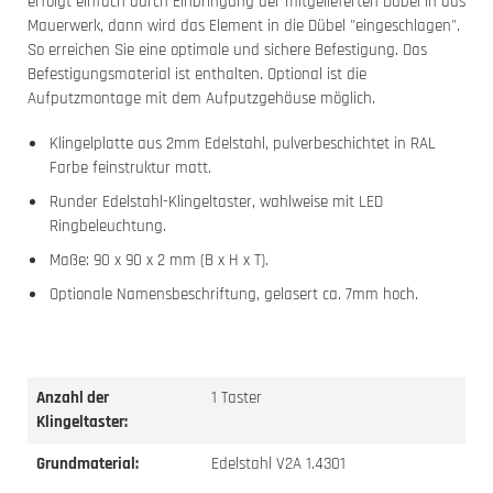
erfolgt einfach durch Einbringung der mitgelieferten Dübel in das
Mauerwerk, dann wird das Element in die Dübel "eingeschlagen".
So erreichen Sie eine optimale und sichere Befestigung. Das
Befestigungsmaterial ist enthalten. Optional ist die
Aufputzmontage mit dem Aufputzgehäuse möglich.
Klingelplatte aus 2mm Edelstahl, pulverbeschichtet in RAL
Farbe feinstruktur matt.
Runder Edelstahl-Klingeltaster, wahlweise mit LED
Ringbeleuchtung.
Maße: 90 x 90 x 2 mm (B x H x T).
Optionale Namensbeschriftung, gelasert ca. 7mm hoch.
Anzahl der
1 Taster
Klingeltaster:
Grundmaterial:
Edelstahl V2A 1.4301