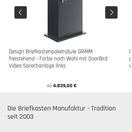
Design Briefkastenpaketsäule GRIMM
D
freistehend - Farbe nach Wahl mit DoorBird
g
Video-Sprechanlage links
v
4.839,00 €
Ab
Die Briefkasten Manufaktur - Tradition
seit 2003