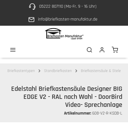
05222 807110 (Mo-Fr. 9 - 16 Uhr)
Zum Hauptinhalt springen
info@briefkasten-manufaktur.de
Waren
Briefkastentypen
Standbriefkasten
Briefkastensäule & Stele
Edelstahl Briefkastensäule Designer BIG
EDGE V2 - RAL nach Wahl - DoorBird
Video- Sprechanlage
Artikelnummer:
608-V2-R-KSDB-L