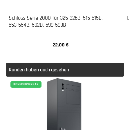
Schloss Serie 2000 für 325-326B, 515-515B,
E
553-554B, 592D, 599-599B
22,00 €
Regulärer Preis:
Kunden haben auch gesehen
KONFIGURIERBAR