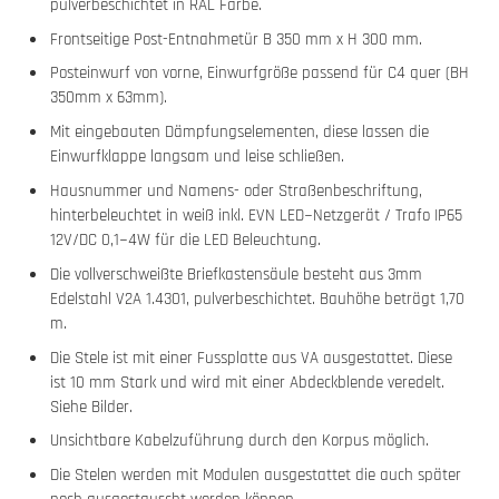
pulverbeschichtet in RAL Farbe.
Frontseitige Post-Entnahmetür B 350 mm x H 300 mm.
Posteinwurf von vorne, Einwurfgröße passend für C4 quer (BH
350mm x 63mm).
Mit eingebauten Dämpfungselementen, diese lassen die
Einwurfklappe langsam und leise schließen.
Hausnummer und Namens- oder Straßenbeschriftung,
hinterbeleuchtet in weiß inkl. EVN LED−Netzgerät / Trafo IP65
12V/DC 0,1−4W für die LED Beleuchtung.
Die vollverschweißte Briefkastensäule besteht aus 3mm
Edelstahl V2A 1.4301, pulverbeschichtet. Bauhöhe beträgt 1,70
m.
Die Stele ist mit einer Fussplatte aus VA ausgestattet. Diese
ist 10 mm Stark und wird mit einer Abdeckblende veredelt.
Siehe Bilder.
Unsichtbare Kabelzuführung durch den Korpus möglich.
Die Stelen werden mit Modulen ausgestattet die auch später