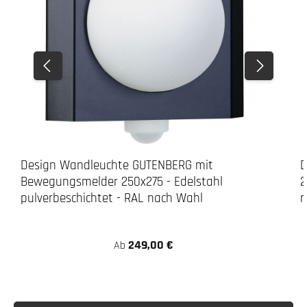
Design Wandleuchte GUTENBERG mit
D
Bewegungsmelder 250x275 - Edelstahl
2
pulverbeschichtet - RAL nach Wahl
n
249,00 €
Ab