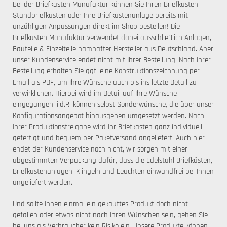
Bei der Briefkasten Manufaktur können Sie Ihren Briefkasten,
Standbriefkasten oder Ihre Briefkastenanlage bereits mit
unzähligen Anpassungen direkt im Shop bestellen! Die
Briefkasten Manufaktur verwendet dabei ausschließlich Anlagen,
Bauteile & Einzelteile namhafter Hersteller aus Deutschland. Aber
unser Kundenservice endet nicht mit Ihrer Bestellung: Nach Ihrer
Bestellung erhalten Sie ggf. eine Konstruktionszeichnung per
Email als PDF, um Ihre Wünsche auch bis ins letzte Detail zu
verwirklichen. Hierbei wird im Detail auf Ihre Wünsche
eingegangen, i.d.R. können selbst Sonderwünsche, die über unser
Konfigurationsangebot hinausgehen umgesetzt werden. Nach
Ihrer Produktionsfreigabe wird Ihr Briefkasten ganz individuell
gefertigt und bequem per Paketversand angeliefert. Auch hier
endet der Kundenservice noch nicht, wir sorgen mit einer
abgestimmten Verpackung dafür, dass die Edelstahl Briefkästen,
Briefkastenanlagen, Klingeln und Leuchten einwandfrei bei Ihnen
angeliefert werden.
Und sollte Ihnen einmal ein gekauftes Produkt doch nicht
gefallen oder etwas nicht nach Ihren Wünschen sein, gehen Sie
bei uns als Verbraucher kein Risiko ein. Unsere Produkte können