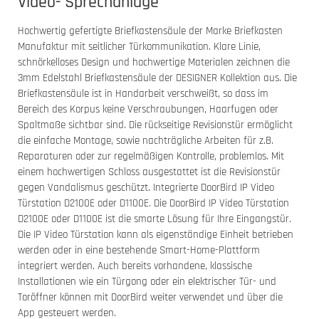
Video- Sprechanlage
Hochwertig gefertigte Briefkastensäule der Marke Briefkasten
Manufaktur mit seitlicher Türkommunikation. Klare Linie,
schnörkelloses Design und hochwertige Materialen zeichnen die
3mm Edelstahl Briefkastensäule der DESIGNER Kollektion aus. Die
Briefkastensäule ist in Handarbeit verschweißt, so dass im
Bereich des Korpus keine Verschraubungen, Haarfugen oder
Spaltmaße sichtbar sind. Die rückseitige Revisionstür ermöglicht
die einfache Montage, sowie nachträgliche Arbeiten für z.B.
Reparaturen oder zur regelmäßigen Kontrolle, problemlos. Mit
einem hochwertigen Schloss ausgestattet ist die Revisionstür
gegen Vandalismus geschützt. Integrierte DoorBird IP Video
Türstation D2100E oder D1100E. Die DoorBird IP Video Türstation
D2100E oder D1100E ist die smarte Lösung für Ihre Eingangstür.
Die IP Video Türstation kann als eigenständige Einheit betrieben
werden oder in eine bestehende Smart-Home-Plattform
integriert werden. Auch bereits vorhandene, klassische
Installationen wie ein Türgong oder ein elektrischer Tür- und
Toröffner können mit DoorBird weiter verwendet und über die
App gesteuert werden.