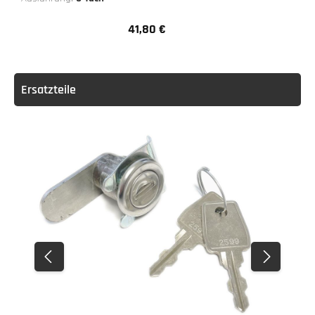
41,80 €
Regulärer Preis:
Ersatzteile