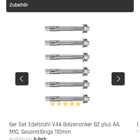
Zubehör
Durchschnittliche Bewertung von 5 von 5 Stern
6er Set Edelstahl V4A Bolzenanker BZ plus A4,
D
M10, Gesamtlänge 110mm
F
Ausführung:
6-fach