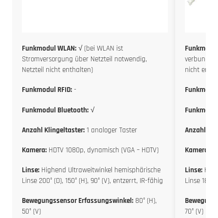
Funkmodul WLAN:
√ (bei WLAN ist
Funkmodul
Stromversorgung über Netzteil notwendig,
verbunden w
Netzteil nicht enthalten)
nicht entha
Funkmodul RFID:
-
Funkmodul
Funkmodul Bluetooth:
√
Funkmodul
Anzahl Klingeltaster:
1 analoger Taster
Anzahl Klin
Kamera:
HDTV 1080p, dynamisch (VGA – HDTV)
Kamera:
HD
Linse:
Highend Ultraweitwinkel hemisphärische
Linse:
High
Linse 200° (D), 150° (H), 90° (V), entzerrt, IR-fähig
Linse 180° (
Bewegungssensor Erfassungswinkel:
80° (H),
Bewegungs
50° (V)
70° (V)