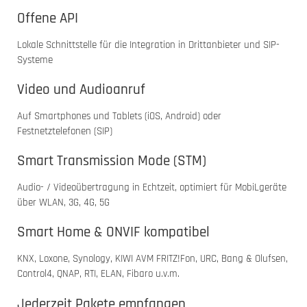
Offene API
Lokale Schnittstelle für die Integration in Drittanbieter und SIP-
Systeme
Video und Audioanruf
Auf Smartphones und Tablets (iOS, Android) oder
Festnetztelefonen (SIP)
Smart Transmission Mode (STM)
Audio- / Videoübertragung in Echtzeit, optimiert für MobiLgeräte
über WLAN, 3G, 4G, 5G
Smart Home & ONVIF kompatibel
KNX, Loxone, Synology, KIWI AVM FRITZ!Fon, URC, Bang & Olufsen,
Control4, QNAP, RTI, ELAN, Fibaro u.v.m.
Jederzeit Pakete empfangen