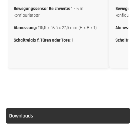
Bewegungssensor Reichweite:
1 - 6 m,
Bewegungs
konfigurierbar
konfigurier
Abmessung:
115,5 x 56,5 x 27,5 mm (H x B x T)
Abmessun
Schaltrelais f. Türen oder Tore:
1
Schaltrelai
Downloads