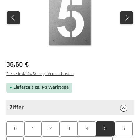
Regulärer Preis:
36,60 €
Preise inkl. MwSt. zzgl. Versandkosten
Lieferzeit ca. 1-3 Werktage
Ziffer
auswählen
Ziffer
0
1
2
3
4
5
6