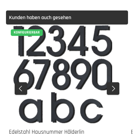
Kunden haben auch gesehen
KONFIGURIERBAR
Edelstahl Hausnummer Hölderlin
E