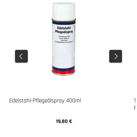
Edelstahl-Pflegeölspray 400ml
1
F
19,80 €
Regulärer Preis: