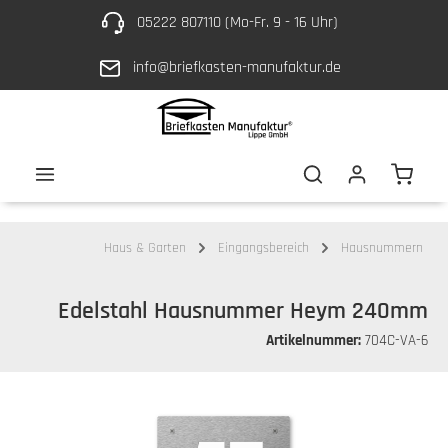
05222 807110 (Mo-Fr. 9 - 16 Uhr)
Zum Hauptinhalt springen
info@briefkasten-manufaktur.de
Waren
Haus & Garten
Eingangsbereich
Hausnummern
Edelstahl Hausnummer Heym 240mm
Artikelnummer:
704C-VA-6
Bildergalerie überspringen