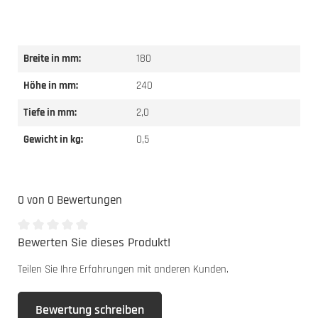
Breite in mm:
180
Höhe in mm:
240
Tiefe in mm:
2,0
Gewicht in kg:
0,5
0 von 0 Bewertungen
Bewerten Sie dieses Produkt!
Durchschnittliche Bewertung von 0 von 5 Sternen
Teilen Sie Ihre Erfahrungen mit anderen Kunden.
Bewertung schreiben