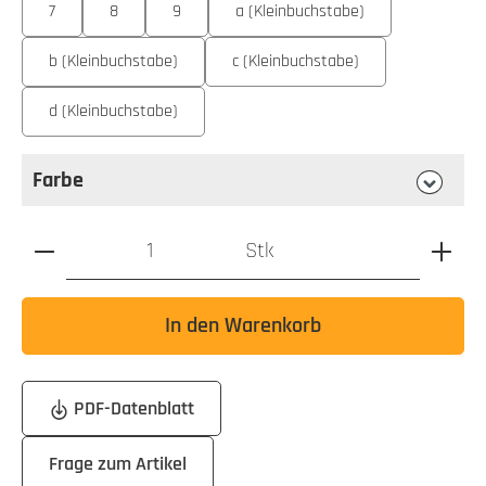
7
8
9
a (Kleinbuchstabe)
b (Kleinbuchstabe)
c (Kleinbuchstabe)
d (Kleinbuchstabe)
Farbe
auswählen
Farbe
Produkt Anzahl: Gib den gewünschten Wert ein oder benutz
Stk
In den Warenkorb
PDF-Datenblatt
Frage zum Artikel