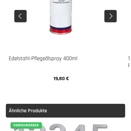
Edelstahl-Pflegeölspray 400ml
1
F
19,80 €
Regulärer Preis:
Ähnliche Produkte
KONFIGURIERBAR