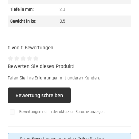
Tiefe in mm:
2,0
Gewicht in kg:
0,5
0 von 0 Bewertungen
Bewerten Sie dieses Produkt!
Durchschnittliche Bewertung von 0 von 5 Sternen
Teilen Sie Ihre Erfahrungen mit anderen Kunden.
Bewertung schreiben
Bewertungen nur in der aktuellen Sprache anzeigen.
Keine Bewertungen gefunden. Teilen Sie Ihre