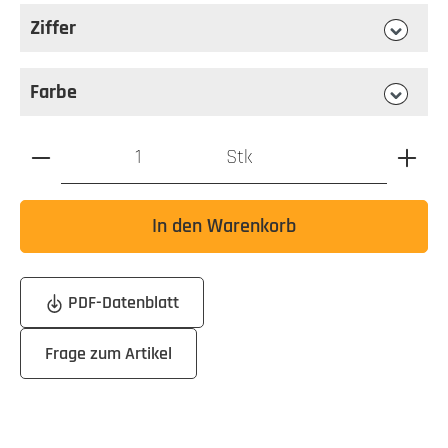
Ziffer
auswählen
Ziffer
Farbe
auswählen
Farbe
Produkt Anzahl: Gib den gewünschten Wert ein oder benutz
Stk
In den Warenkorb
PDF-Datenblatt
Frage zum Artikel