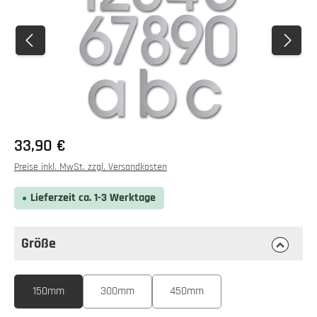
Regulärer Preis:
33,90 €
Preise inkl. MwSt. zzgl. Versandkosten
Lieferzeit ca. 1-3 Werktage
Größe
auswählen
Größe
150mm
300mm
450mm