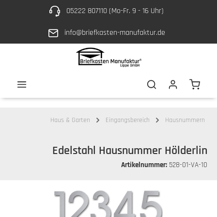
05222 807110 (Mo-Fr. 9 - 16 Uhr)
Zum Hauptinhalt springen
info@briefkasten-manufaktur.de
Waren
Haus & Garten
Eingangsbereich
Hausnummern
Edelstahl Hausnummer Hölderlin
Artikelnummer:
528-01-VA-10
Bildergalerie überspringen