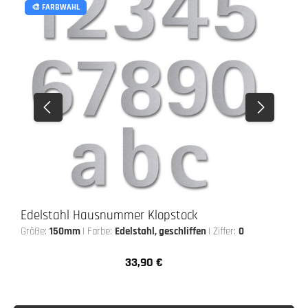
🎨 FARBWAHL
Edelstahl Hausnummer Klopstock
Größe:
150mm
|
Farbe:
Edelstahl, geschliffen
|
Ziffer:
0
33,90 €
Regulärer Preis: