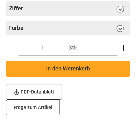
Ziffer
auswählen
Ziffer
Farbe
auswählen
Farbe
Produkt Anzahl: Gib den gewünschten Wert ein oder benutz
Stk
In den Warenkorb
PDF-Datenblatt
Frage zum Artikel