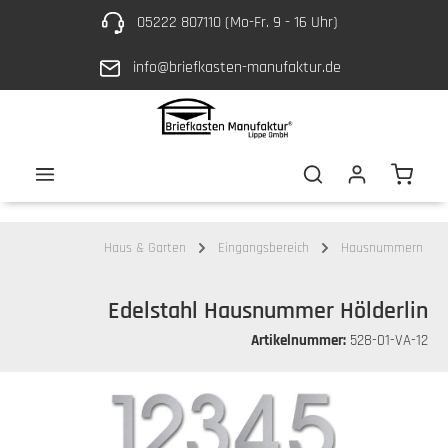
05222 807110 (Mo-Fr. 9 - 16 Uhr)
Zum Hauptinhalt springen
info@briefkasten-manufaktur.de
Waren
Haus & Garten
Eingangsbereich
Hausnummern
Edelstahl Hausnummer Hölderlin
Artikelnummer:
528-01-VA-12
Bildergalerie überspringen