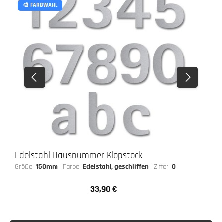
🎨 FARBWAHL
Edelstahl Hausnummer Klopstock
Größe:
150mm
|
Farbe:
Edelstahl, geschliffen
|
Ziffer:
0
33,90 €
Regulärer Preis: