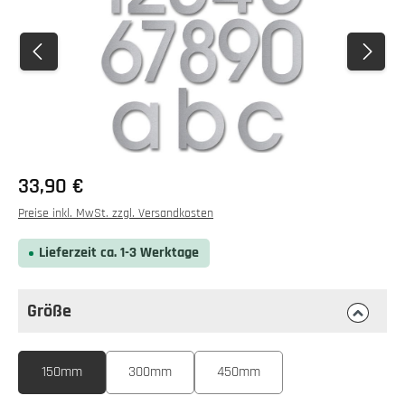
Regulärer Preis:
33,90 €
Preise inkl. MwSt. zzgl. Versandkosten
Lieferzeit ca. 1-3 Werktage
Größe
auswählen
Größe
150mm
300mm
450mm