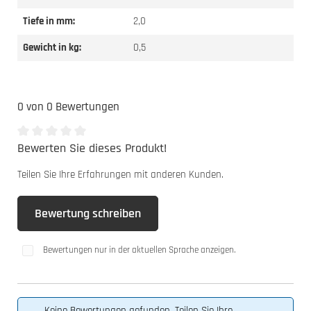
Tiefe in mm:
2,0
Gewicht in kg:
0,5
0 von 0 Bewertungen
Bewerten Sie dieses Produkt!
Durchschnittliche Bewertung von 0 von 5 Sternen
Teilen Sie Ihre Erfahrungen mit anderen Kunden.
Bewertung schreiben
Bewertungen nur in der aktuellen Sprache anzeigen.
Keine Bewertungen gefunden. Teilen Sie Ihre