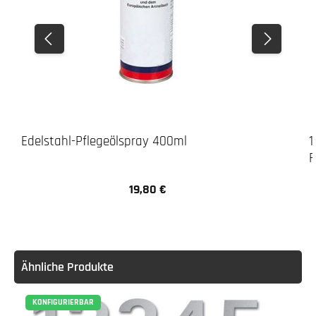
Edelstahl-Pflegeölspray 400ml
1
F
19,80 €
Regulärer Preis:
Ähnliche Produkte
KONFIGURIERBAR