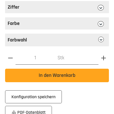
Ziffer
auswählen
Ziffer
Farbe
auswählen
Farbe
Farbwahl
Produkt Anzahl: Gib den gewünschten Wert ein oder benutz
Stk
In den Warenkorb
Konfiguration speichern
PDF-Datenblatt