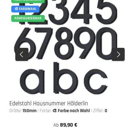
🎨 FARBWAHL
KONFIGURIERBAR
Edelstahl Hausnummer Hölderlin
Größe:
150mm
|
Farbe:
🎨 Farbe nach Wahl
|
Ziffer:
0
89,90 €
Ab