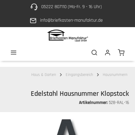
05222 807110 (Mo-Fr. 9 - 16 Uhr)
Zum Hauptinhalt springen
info@briefkasten-manufaktur.de
Waren
Haus & Garten
Eingangsbereich
Hausnummern
Edelstahl Hausnummer Klopstock
Artikelnummer:
528-RAL-16
Bildergalerie überspringen