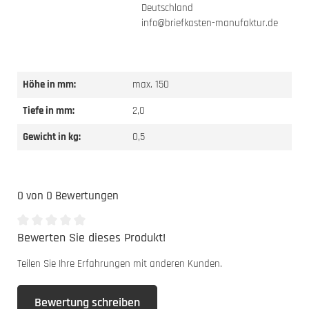
Deutschland
info@briefkasten-manufaktur.de
Höhe in mm:
max. 150
Tiefe in mm:
2,0
Gewicht in kg:
0,5
0 von 0 Bewertungen
Bewerten Sie dieses Produkt!
Durchschnittliche Bewertung von 0 von 5 Sternen
Teilen Sie Ihre Erfahrungen mit anderen Kunden.
Bewertung schreiben