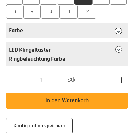
8
9
10
11
12
Farbe
auswählen
Farbe
LED Klingeltaster
Ringbeleuchtung Farbe
Produkt Anzahl: Gib den gewünschten Wert ein oder benutz
Stk
In den Warenkorb
Konfiguration speichern