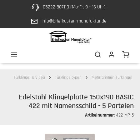
05222 807110 (Mo-Fr. 9 - 16 Uhr)
Zum Hauptinhalt springen
info@briefkasten-manufaktur.de
Waren
Türklingel & Video
Türklingeltypen
Mehrfamilien Türklingel
Edelstahl Klingelplatte 150x190 BASIC
422 mit Namensschild - 5 Parteien
Artikelnummer:
422-MP-5
Bildergalerie überspringen