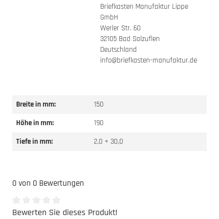
Briefkasten Manufaktur Lippe
GmbH
Werler Str. 60
32105 Bad Salzuflen
Deutschland
info@briefkasten-manufaktur.de
Breite in mm:
150
Höhe in mm:
190
Tiefe in mm:
2,0 + 30,0
0 von 0 Bewertungen
Bewerten Sie dieses Produkt!
Durchschnittliche Bewertung von 0 von 5 Sternen