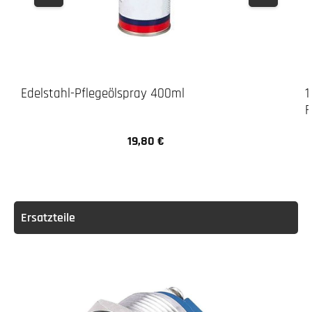
Edelstahl-Pflegeölspray 400ml
1
F
19,80 €
Regulärer Preis:
Ersatzteile