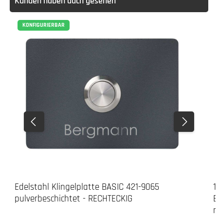
Kunden haben auch gesehen
KONFIGURIERBAR
Edelstahl Klingelplatte BASIC 421-9065
1
pulverbeschichtet - RECHTECKIG
B
n