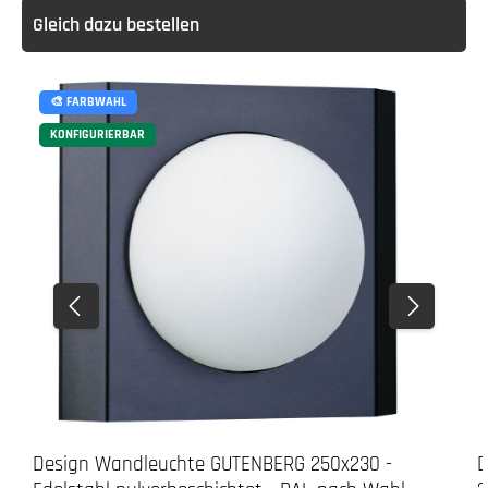
Gleich dazu bestellen
🎨 FARBWAHL
KONFIGURIERBAR
Design Wandleuchte GUTENBERG 250x230 -
D