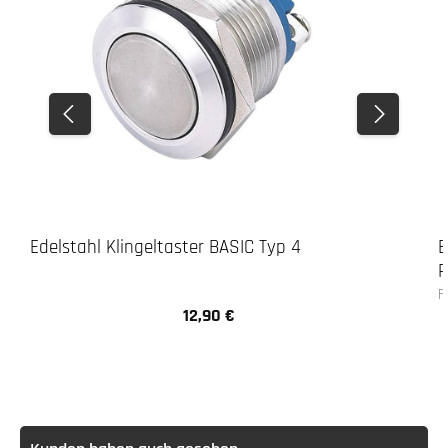
Edelstahl Klingeltaster BASIC Typ 4
E
R
F
12,90 €
Regulärer Preis: