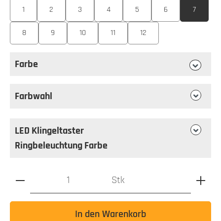
1
2
3
4
5
6
7
8
9
10
11
12
Farbe
auswählen
Farbe
Farbwahl
LED Klingeltaster
Ringbeleuchtung Farbe
Produkt Anzahl: Gib den gewünschten Wert ein oder benutz
Stk
In den Warenkorb