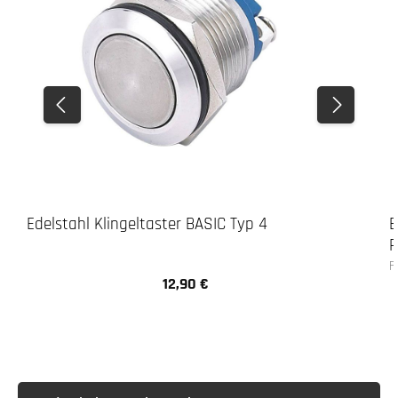
Edelstahl Klingeltaster BASIC Typ 4
E
R
F
12,90 €
Regulärer Preis: