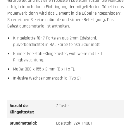
verarbeitet und hat einen robusten Edelstahl-Taster. Die Montage
erfolgt einfach durch Einbringung der mitgelieferten Dübel in das
Mauerwerk, dann wird das Element in die Dübel "eingeschlagen".
So erreichen Sie eine optimale und sichere Befestigung. Das
Befestigungsmaterial ist enthalten.
Klingelplatte für 7 Parteien aus 2mm Edelstahl,
pulverbeschichtet in RAL Farbe feinstruktur matt.
Runder Edelstahl-Klingeltaster, wahlweise mit LED
Ringbeleuchtung.
Maße: 300 x 155 x 2 mm (B x H x T).
Inklusive Wechselnamensschild (Typ 2).
Anzahl der
7 Taster
Klingeltaster:
Grundmaterial:
Edelstahl V2A 1.4301