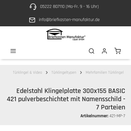
05222 807110 (Mo-Fr. 9 - 16 Uhr)
Zum Hauptinhalt springen
info@briefkasten-manufaktur.de
Waren
Türklingel & Video
Türklingeltypen
Mehrfamilien Türklingel
Edelstahl Klingelplatte 300x155 BASIC
421 pulverbeschichtet mit Namensschild -
7 Parteien
Artikelnummer:
421-MP-7