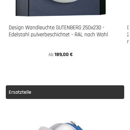
Design Wandleuchte GUTENBERG 250x230 -
D
Edelstahl pulverbeschichtet - RAL nach Wahl
2
n
189,00 €
Ab
Ersatzteile