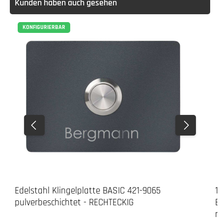
Kunden haben auch gesehen
KONFIGURIERBAR
Edelstahl Klingelplatte BASIC 421-9065
1
pulverbeschichtet - RECHTECKIG
B
n