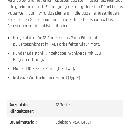
verarbeitet und hat einen robusten Edelstahl-Taster. Die Montage
erfolgt einfach durch Einbringung der mitgelieferten Dübel in das
Mauerwerk, dann wird das Element in die Dübel "eingeschlagen".
So erreichen Sie eine optimale und sichere Befestigung. Das
Befestigungsmaterial ist enthalten.
Klingelplatte für 12 Parteien aus 2mm Edelstahl,
pulverbeschichtet in RAL Farbe feinstruktur matt.
Runder Edelstahl-Klingeltaster, wahlweise mit LED
Ringbeleuchtung.
Maße: 300 x 225 x 2 mm (B x H x T).
Inklusive Wechselnamensschild (Typ 2).
Anzahl der
12 Taster
Klingeltaster:
Grundmaterial:
Edelstahl V2A 1.4301