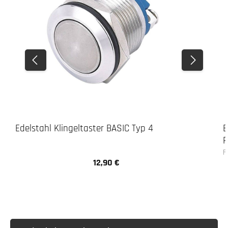
Edelstahl Klingeltaster BASIC Typ 4
E
R
F
12,90 €
Regulärer Preis: