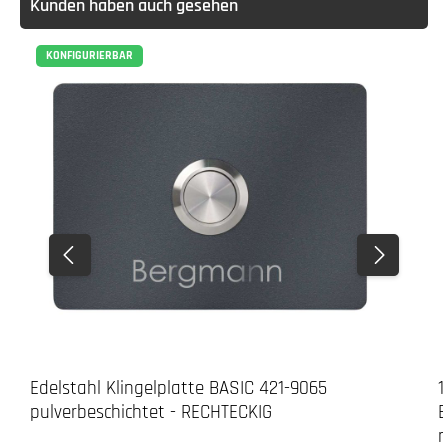
Kunden haben auch gesehen
KONFIGURIERBAR
Edelstahl Klingelplatte BASIC 421-9065
1
pulverbeschichtet - RECHTECKIG
B
n