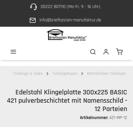
05222 807110 (Mo-Fr. 9 - 16 Uhr)
Zum Hauptinhalt springen
info@briefkasten-manufaktur.de
Waren
Türklingel & Video
Türklingeltypen
Mehrfamilien Türklingel
Edelstahl Klingelplatte 300x225 BASIC
421 pulverbeschichtet mit Namensschild -
12 Parteien
Artikelnummer:
421-MP-12