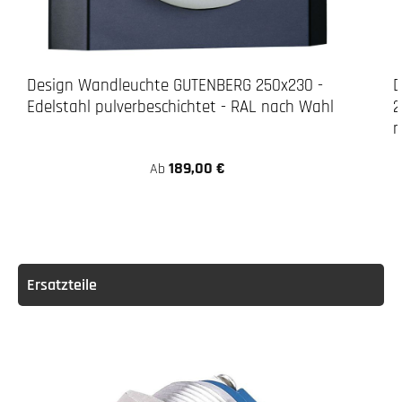
Design Wandleuchte GUTENBERG 250x230 -
D
Edelstahl pulverbeschichtet - RAL nach Wahl
2
n
189,00 €
Ab
Ersatzteile