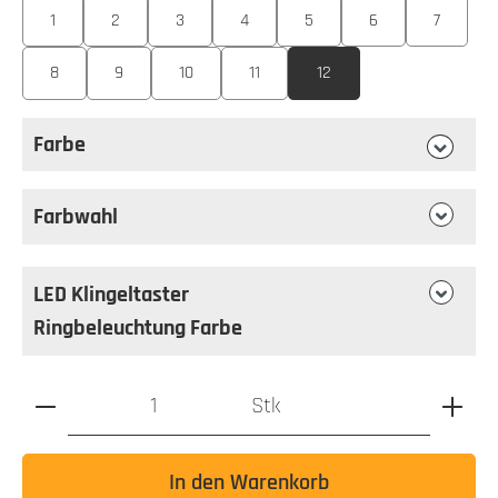
1
2
3
4
5
6
7
8
9
10
11
12
Farbe
auswählen
Farbe
Farbwahl
LED Klingeltaster
Ringbeleuchtung Farbe
Produkt Anzahl: Gib den gewünschten Wert ein oder benutz
Stk
In den Warenkorb