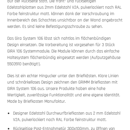
auf der Rückseite statt. Die front- und rückseitigen
Edelstahlplatten aus 2mm Edelstahl V2A, pulverlackiert nach RAL
Farbe feinstruktur matt. können dank der Verschraubung im
Innenbereich des Schachtes unsichtbar an der Wand angebracht
werden. Es sind keine Befestigungsschraube zu sehen.
Das Gira System 106 lässt sich nahtlos im flächenbündigen
Design einsetzen. Die Vorbereitung ist vorgesehen für 3 Stück
GIRA 106 Systemmodule. Die Module können durch das einfache
Haltesystem flächenbündig eingesetzt werden (Aufputzgehäuse
5503910 benötigt!).
Dies ist ein echter Hingucker unter den Briefkästen. Klare Linien
und schnörkelloses Design zeichnen den GRIMM Briefkasten mit
GIRA System 106 aus. Unsere Produkte haben eine hohe
Wertigkeit, zuverlässige Funktionalität und eine eigene Identität.
Made by Briefkasten Manufaktur.
Designer Edelstahl Durchwurfbriefkasten aus 2 mm Edelstahl
V2A, pulverlackiert nach RAL Farbe feinstruktur matt.
Rückseitige Post-Entnahmetür 300x100mm, zu öffnen von