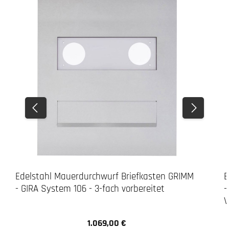
Edelstahl Mauerdurchwurf Briefkasten GRIMM
E
- GIRA System 106 - 3-fach vorbereitet
-
V
1.069,00 €
Regulärer Preis: