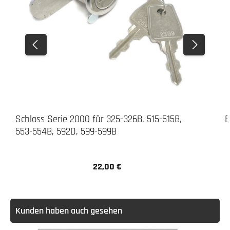
Schloss Serie 2000 für 325-326B, 515-515B,
E
553-554B, 592D, 599-599B
22,00 €
Regulärer Preis:
Kunden haben auch gesehen