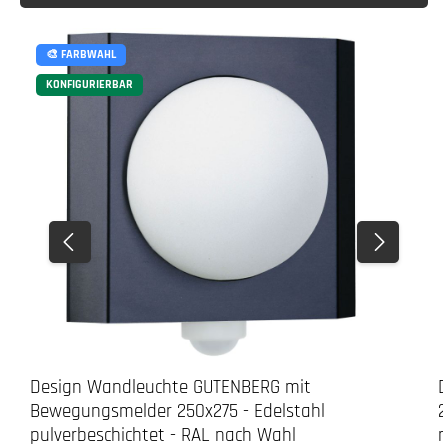
🎨 FARBWAHL
KONFIGURIERBAR
Design Wandleuchte GUTENBERG mit
D
Bewegungsmelder 250x275 - Edelstahl
2
pulverbeschichtet - RAL nach Wahl
n