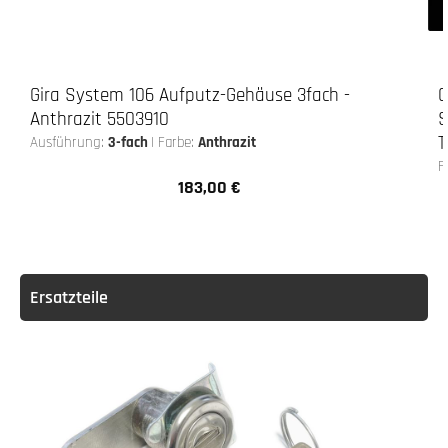
Gira System 106 Aufputz-Gehäuse 3fach -
G
Anthrazit 5503910
S
T
Ausführung:
3-fach
|
Farbe:
Anthrazit
F
183,00 €
Regulärer Preis:
Ersatzteile