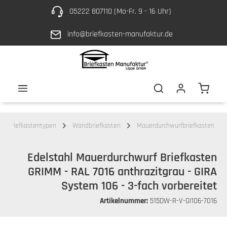
05222 807110 (Mo-Fr. 9 - 16 Uhr)
Zum Hauptinhalt springen
info@briefkasten-manufaktur.de
Waren
Briefkastentypen
Wandbriefkasten
Mauerdurchwurfbriefkasten
Edelstahl Mauerdurchwurf Briefkasten
GRIMM - RAL 7016 anthrazitgrau - GIRA
System 106 - 3-fach vorbereitet
Artikelnummer:
515DW-R-V-GI106-7016