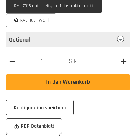
RAL 7016 anthrazitgrau feinstruktur matt
🎨 RAL nach Wahl
Optional
Produkt Anzahl: Gib den gewünschten Wert ein oder benutz
Stk
In den Warenkorb
Konfiguration speichern
PDF-Datenblatt