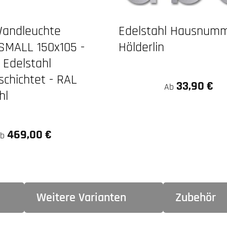
Wandleuchte
Edelstahl Hausnum
SMALL 150x105 -
Hölderlin
- Edelstahl
schichtet - RAL
33,90 €
Regulärer Preis:
Ab
hl
469,00 €
Ab
Weitere Varianten
Zubehör