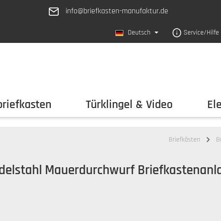
info@briefkasten-manufaktur.de
Deutsch
Service/Hilfe
riefkasten
Türklingel & Video
El
Briefkästen
B
delstahl Mauerdurchwurf Briefkastenanlag