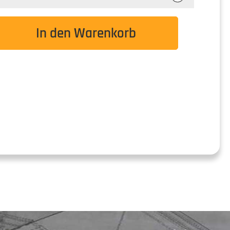
wünschten Wert ein oder benutze die Schaltflä
In den Warenkorb