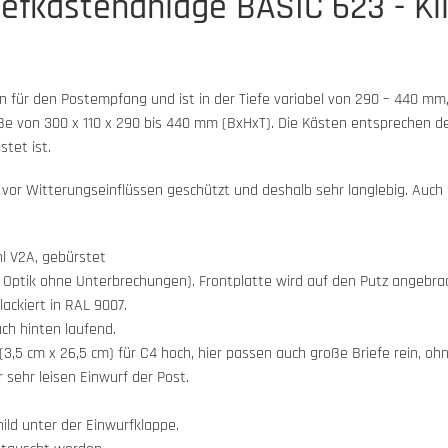
efkastenanlage BASIC 623 - Klin
 für den Postempfang und ist in der Tiefe variabel von 290 – 440 mm
röße von 300 x 110 x 290 bis 440 mm (BxHxT). Die Kästen entsprechen 
tet ist.
t vor Witterungseinflüssen geschützt und deshalb sehr langlebig. Auch
l V2A, gebürstet
ptik ohne Unterbrechungen). Frontplatte wird auf den Putz angebrac
ackiert in RAL 9007.
ch hinten laufend.
3,5 cm x 26,5 cm) für C4 hoch, hier passen auch große Briefe rein, ohn
ehr leisen Einwurf der Post.
ld unter der Einwurfklappe.