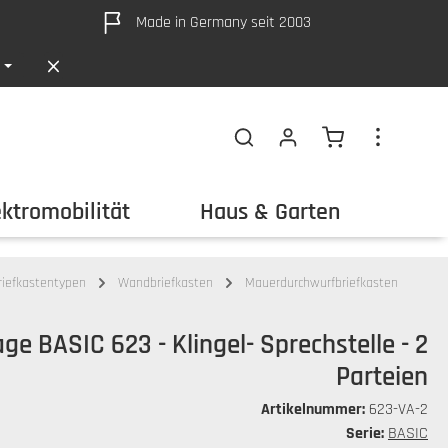
Made in Germany seit 2003
Warenkorb ent
ektromobilität
Haus & Garten
Out
riefkastentypen
Wandbriefkasten
Mauerdurchwurfbriefkasten
e BASIC 623 - Klingel- Sprechstelle - 2
Parteien
Artikelnummer:
623-VA-2
Serie:
BASIC