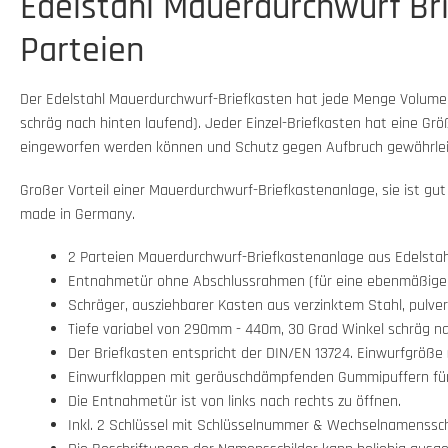
Edelstahl Mauerdurchwurf Bri
Parteien
Der Edelstahl Mauerdurchwurf-Briefkasten hat jede Menge Volumen
schräg nach hinten laufend). Jeder Einzel-Briefkasten hat eine G
eingeworfen werden können und Schutz gegen Aufbruch gewährleis
Großer Vorteil einer Mauerdurchwurf-Briefkastenanlage, sie ist gu
made in Germany.
2 Parteien Mauerdurchwurf-Briefkastenanlage aus Edelstah
Entnahmetür ohne Abschlussrahmen (für eine ebenmäßige O
Schräger, ausziehbarer Kasten aus verzinktem Stahl, pulverl
Tiefe variabel von 290mm - 440m, 30 Grad Winkel schräg na
Der Briefkasten entspricht der DIN/EN 13724. Einwurfgröße (
Einwurfklappen mit geräuschdämpfenden Gummipuffern für s
Die Entnahmetür ist von links nach rechts zu öffnen.
Inkl. 2 Schlüssel mit Schlüsselnummer & Wechselnamensschi