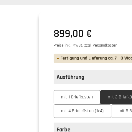
Regulärer Preis:
899,00 €
Preise inkl. MwSt. zzgl. Versandkosten
Fertigung und Lieferung ca. 7 - 8 Wo
Ausführung
auswählen
Ausführung
mit 1 Briefkasten
mit 2 Briefkä
mit 4 Briefkästen (1x4)
mit 5 B
Farbe