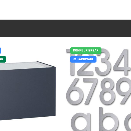
KONFIGURIERBAR
AR
🎨 FARBWAHL