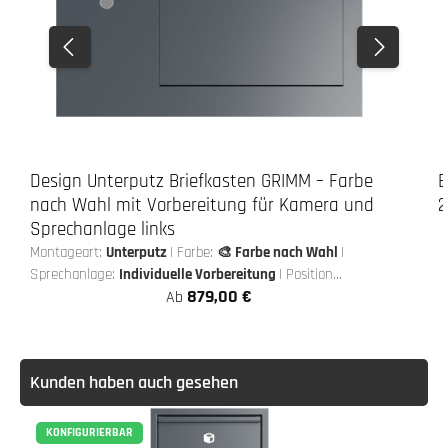
Design Unterputz Briefkasten GRIMM – Farbe
E
nach Wahl mit Vorbereitung für Kamera und
2
Sprechanlage links
Montageart:
Unterputz
|
Farbe:
🎨 Farbe nach Wahl
|
Sprechanlage:
Individuelle Vorbereitung
|
Position
879,00 €
Blende:
Links
Ab
Kunden haben auch gesehen
KONFIGURIERBAR