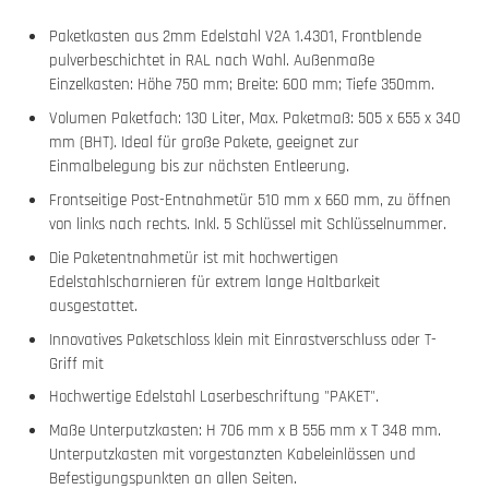
Paketkasten aus 2mm Edelstahl V2A 1.4301, Frontblende
pulverbeschichtet in RAL nach Wahl. Außenmaße
Einzelkasten: Höhe 750 mm; Breite: 600 mm; Tiefe 350mm.
Volumen Paketfach: 130 Liter, Max. Paketmaß: 505 x 655 x 340
mm (BHT). Ideal für große Pakete, geeignet zur
Einmalbelegung bis zur nächsten Entleerung.
Frontseitige Post-Entnahmetür 510 mm x 660 mm, zu öffnen
von links nach rechts. Inkl. 5 Schlüssel mit Schlüsselnummer.
Die Paketentnahmetür ist mit hochwertigen
Edelstahlscharnieren für extrem lange Haltbarkeit
ausgestattet.
Innovatives Paketschloss klein mit Einrastverschluss oder T-
Griff mit
Hochwertige Edelstahl Laserbeschriftung "PAKET".
Maße Unterputzkasten: H 706 mm x B 556 mm x T 348 mm.
Unterputzkasten mit vorgestanzten Kabeleinlässen und
Befestigungspunkten an allen Seiten.