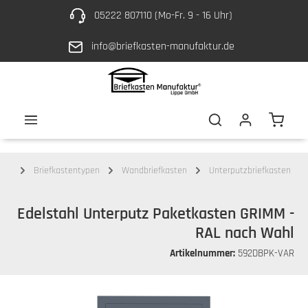
05222 807110 (Mo-Fr. 9 - 16 Uhr)
Zum Hauptinhalt springen
info@briefkasten-manufaktur.de
Waren
ten
Briefkastentypen
Wandbriefkasten
Unterputzbriefkasten
Edelstahl Unterputz Paketkasten GRIMM -
RAL nach Wahl
Artikelnummer:
592DBPK-VAR
Bildergalerie überspringen