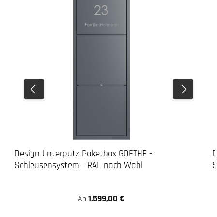
Design Unterputz Paketbox GOETHE -
D
Schleusensystem - RAL nach Wahl
S
1.599,00 €
Ab