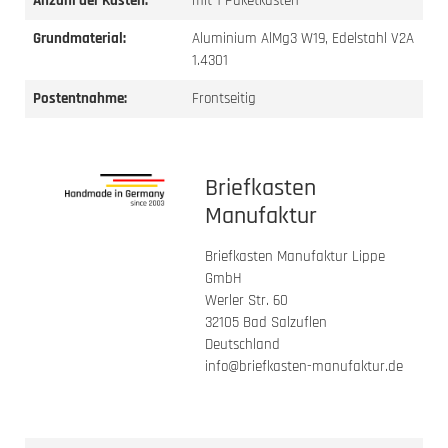
Anzahl der Kästen:
mit 1 Paketkasten
Grundmaterial:
Aluminium AlMg3 W19, Edelstahl V2A
1.4301
Postentnahme:
Frontseitig
Briefkasten
Manufaktur
Briefkasten Manufaktur Lippe
GmbH
Werler Str. 60
32105 Bad Salzuflen
Deutschland
info@briefkasten-manufaktur.de