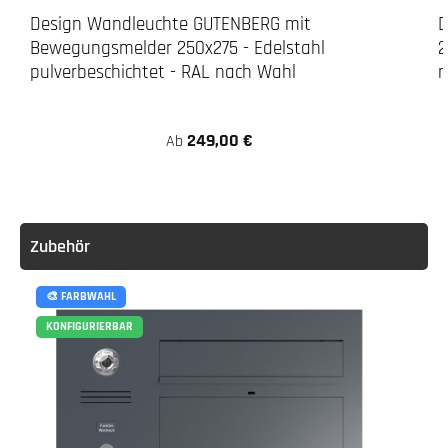
Design Wandleuchte GUTENBERG mit
D
Bewegungsmelder 250x275 - Edelstahl
2
pulverbeschichtet - RAL nach Wahl
n
249,00 €
Ab
Zubehör
🎨 FARBWAHL
KONFIGURIERBAR