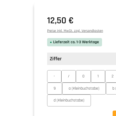
Regulärer Preis:
12,50 €
Preise inkl. MwSt. zzgl. Versandkosten
Lieferzeit ca. 1-3 Werktage
Ziffer
auswählen
Ziffer
-
/
0
1
2
9
a (Kleinbuchstabe)
b 
d (Kleinbuchstabe)
Produkt Anzahl: Gib den ge