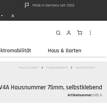
Made in Germany seit 2003
Warenkorb ent
ektromobilität
Haus & Garten
Out
Haus & Garten
Eingangsbereich
Hausnummern
 V4A Hausnummer 75mm, selbstklebend
Artikelnummer:
685-6