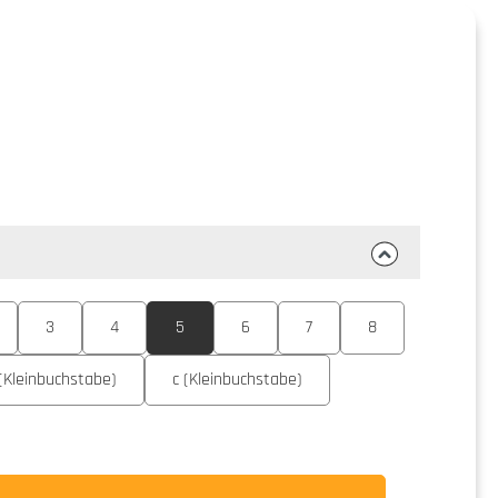
3
4
5
6
7
8
(Kleinbuchstabe)
c (Kleinbuchstabe)
wünschten Wert ein oder benutze die Schaltflä