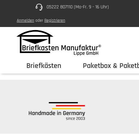
05222 807110 (Mo-Fr. 9 - 16 Uhr)
um Hauptinhalt springen
Zur Hauptnavigation springen
Anmelden
oder
Registrieren
Briefkästen
Paketbox & Paketb