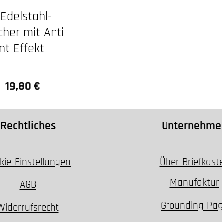
 Edelstahl-
cher mit Anti
nt Effekt
19,80 €
Regulärer Preis:
Rechtliches
Unternehme
kie-Einstellungen
Über Briefkast
Manufaktur
AGB
Grounding Pa
Widerrufsrecht