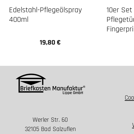
Edelstahl-Pflegeölspray
10er Set
400ml
Pflegetü
Fingerpri
19,80 €
Regulärer Preis:
Coo
Werler Str. 60
32105 Bad Salzuflen