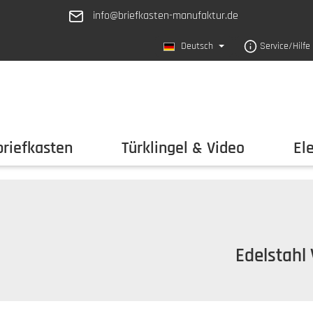
info@briefkasten-manufaktur.de
Deutsch
Service/Hilfe
riefkasten
Türklingel & Video
El
Edelstahl