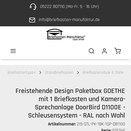
05222 807110 (Mo-Fr. 9 - 16 Uhr)
Zum Hauptinhalt springen
info@briefkasten-manufaktur.de
Waren
Briefkastentypen
Standbriefkasten
Briefkastensäule & Stele
Freistehende Design Paketbox GOETHE
mit 1 Briefkasten und Kamera-
Sprechanlage DoorBird D1100E -
Schleusensystem - RAL nach Wahl
Artikelnummer:
215-STL-PK-1BK-1SP-DB1100
Serie:
GOETHE