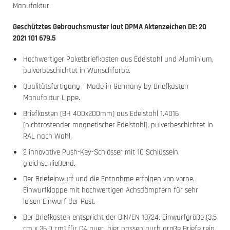
Manufaktur.
Geschütztes Gebrauchsmuster laut DPMA Aktenzeichen DE: 20
2021 101 679.5
Hochwertiger Paketbriefkasten aus Edelstahl und Aluminium,
pulverbeschichtet in Wunschfarbe.
Qualitätsfertigung - Made in Germany by Briefkasten
Manufaktur Lippe.
Briefkasten (BH 400x200mm) aus Edelstahl 1.4016
(nichtrostender magnetischer Edelstahl), pulverbeschichtet in
RAL nach Wahl.
2 innovative Push-Key-Schlösser mit 10 Schlüsseln,
gleichschließend.
Der Briefeinwurf und die Entnahme erfolgen von vorne.
Einwurfklappe mit hochwertigen Achsdämpfern für sehr
leisen Einwurf der Post.
Der Briefkasten entspricht der DIN/EN 13724. Einwurfgröße (3,5
cm x 36,0 cm) für C4 quer, hier passen auch große Briefe rein,