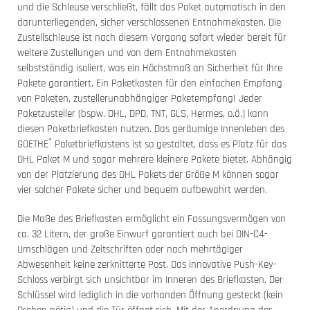
und die Schleuse verschließt, fällt das Paket automatisch in den
darunterliegenden, sicher verschlossenen Entnahmekasten. Die
Zustellschleuse ist nach diesem Vorgang sofort wieder bereit für
weitere Zustellungen und von dem Entnahmekasten
selbstständig isoliert, was ein Höchstmaß an Sicherheit für Ihre
Pakete garantiert. Ein Paketkasten für den einfachen Empfang
von Paketen, zustellerunabhängiger Paketempfang! Jeder
Paketzusteller (bspw. DHL, DPD, TNT, GLS, Hermes, o.ä.) kann
diesen Paketbriefkasten nutzen. Das geräumige Innenleben des
®
GOETHE
Paketbriefkastens ist so gestaltet, dass es Platz für das
DHL Paket M und sogar mehrere kleinere Pakete bietet. Abhängig
von der Platzierung des DHL Pakets der Größe M können sogar
vier solcher Pakete sicher und bequem aufbewahrt werden.
Die Maße des Briefkasten ermöglicht ein Fassungsvermögen von
ca. 32 Litern, der große Einwurf garantiert auch bei DIN-C4-
Umschlägen und Zeitschriften oder nach mehrtägiger
Abwesenheit keine zerknitterte Post. Das innovative Push-Key-
Schloss verbirgt sich unsichtbar im Inneren des Briefkasten. Der
Schlüssel wird lediglich in die vorhanden Öffnung gesteckt (kein