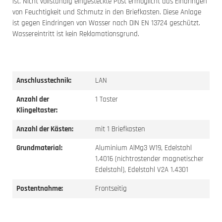
ist. Nicht vollständig eingesteckte Post ermöglicht das Eindringen
von Feuchtigkeit und Schmutz in den Briefkasten. Diese Anlage
ist gegen Eindringen von Wasser nach DIN EN 13724 geschützt.
Wassereintritt ist kein Reklamationsgrund.
Anschlusstechnik:
LAN
Anzahl der
1 Taster
Klingeltaster:
Anzahl der Kästen:
mit 1 Briefkasten
Grundmaterial:
Aluminium AlMg3 W19, Edelstahl
1.4016 (nichtrostender magnetischer
Edelstahl), Edelstahl V2A 1.4301
Postentnahme:
Frontseitig