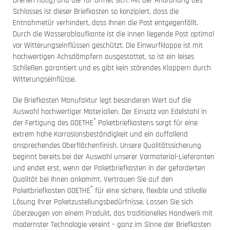
Drehen nötig) und die Tür öffnet sich. Mit der Anordnung des
Schlosses ist dieser Briefkasten so konzipiert, dass die
Entnahmetür verhindert, dass Ihnen die Post entgegenfällt.
Durch die Wasserablaufkante ist die innen liegende Post optimal
vor Witterungseinflüssen geschützt. Die Einwurfklappe ist mit
hochwertigen Achsdämpfern ausgestattet, so ist ein leises
Schließen garantiert und es gibt kein störendes Klappern durch
Witterungseinflüsse.
Die Briefkasten Manufaktur legt besonderen Wert auf die
Auswahl hochwertiger Materialien. Der Einsatz von Edelstahl in
®
der Fertigung des GOETHE
Paketbriefkastens sorgt für eine
extrem hohe Korrosionsbeständigkeit und ein auffallend
ansprechendes Oberflächenfinish. Unsere Qualitätssicherung
beginnt bereits bei der Auswahl unserer Vormaterial-Lieferanten
und endet erst, wenn der Paketbriefkasten in der geforderten
Qualität bei Ihnen ankommt. Vertrauen Sie auf den
®
Paketbriefkasten GOETHE
für eine sichere, flexible und stilvolle
Lösung Ihrer Paketzustellungsbedürfnisse. Lassen Sie sich
überzeugen von einem Produkt, das traditionelles Handwerk mit
modernster Technologie vereint – ganz im Sinne der Briefkasten