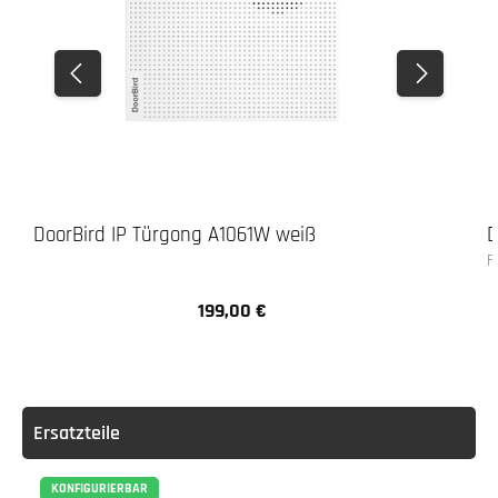
DoorBird IP Türgong A1061W weiß
D
F
199,00 €
Regulärer Preis:
Ersatzteile
KONFIGURIERBAR