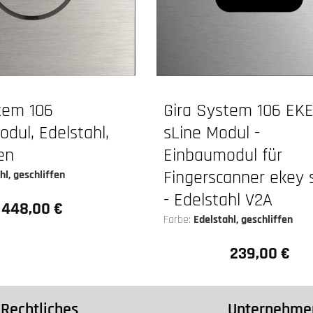
tem 106
Gira System 106 EK
dul, Edelstahl,
sLine Modul -
en
Einbaumodul für
Fingerscanner ekey 
hl, geschliffen
- Edelstahl V2A
448,00 €
Regulärer Preis:
Farbe:
Edelstahl, geschliffen
239,00 €
Regulärer Preis:
Rechtliches
Unternehme