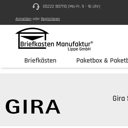
05222 807110 (Mo-Fr. 9 - 16 Uhr)
um Hauptinhalt springen
Zur Hauptnavigation springen
Anmelden
oder
Registrieren
Briefkästen
Paketbox & Paketb
Gira