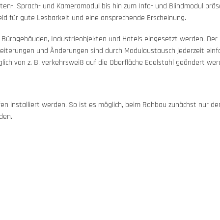
sten-, Sprach- und Kameramodul bis hin zum Info- und Blindmodul präs
eld für gute Lesbarkeit und eine ansprechende Erscheinung.
n Bürogebäuden, Industrieobjekten und Hotels eingesetzt werden. Der
rweiterungen und Änderungen sind durch Modulaustausch jederzeit einf
lich von z. B. verkehrsweiß auf die Oberfläche Edelstahl geändert we
en installiert werden. So ist es möglich, beim Rohbau zunächst nur d
den.