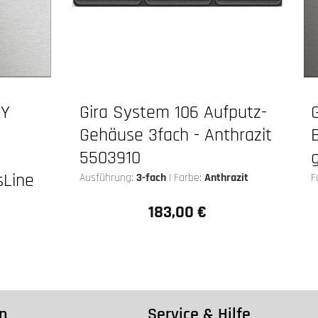
EY
Gira System 106 Aufputz-
Gehäuse 3fach - Anthrazit
5503910
sLine
Ausführung:
3-fach
|
Farbe:
Anthrazit
F
183,00 €
Regulärer Preis:
n
Service & Hilfe