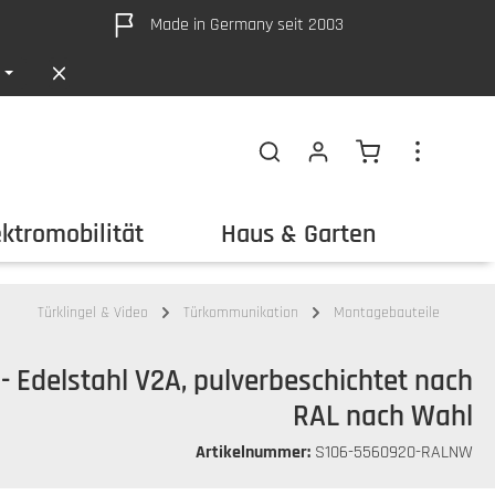
Made in Germany seit 2003
Warenkorb ent
ektromobilität
Haus & Garten
Out
Türklingel & Video
Türkommunikation
Montagebauteile
 Edelstahl V2A, pulverbeschichtet nach
RAL nach Wahl
Artikelnummer:
S106-5560920-RALNW