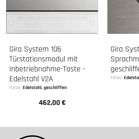
Gira System 106
Gira Sys
Türstationsmodul mit
Sprachmo
Inbetriebnahme-Taste -
geschliff
Edelstahl V2A
Farbe:
Edelsta
Farbe:
Edelstahl, geschliffen
462,00 €
Regulärer Preis: