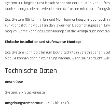
System 106 beginnt Gastlichkeit schon vor der Haustür. Von Rufta
Dunkeln sorgen die hinterleuchteten Ruftasten mit Beschriftungsf
Das System 106 kann in Ein-und Mehrfamilienhäusern, aber auch i
Funktionalität individuell an den jeweiligen Bedarf anzupassen. E
möglich. Somit kann das Erscheinungsbild der Anlage auch nachträg
Einfache Installation und stufenweise Montage
Das System kann parallel zum Baufortschritt in verschiedenen Stuf
Module können dann hinzugefügt werden, wenn sie gebraucht wer
Technische Daten
Anschlüsse
System: 2 x Steckerleiste
Umgebungstemperatur
: -25 °C bis +70 °C