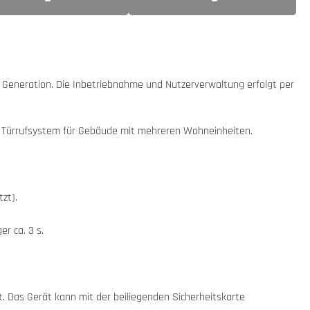
n Generation. Die Inbetriebnahme und Nutzerverwaltung erfolgt per
s Türrufsystem für Gebäude mit mehreren Wohneinheiten.
zt).
er ca. 3 s.
. Das Gerät kann mit der beiliegenden Sicherheitskarte