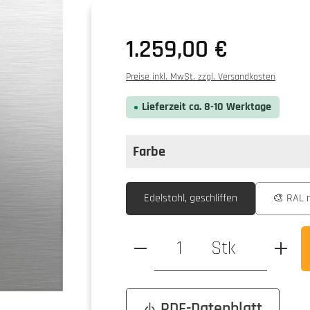
Regulärer Preis:
1.259,00 €
Preise inkl. MwSt. zzgl. Versandkosten
Lieferzeit ca. 8-10 Werktage
Farbe
auswählen
Farbe
Edelstahl, geschliffen
🎨 RAL 
Produkt Anzahl: Gib den ge
Stk
PDF-Datenblatt