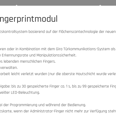
ingerprintmodul
ittskontrollsystem basierend auf der Flächenscantechnologie der neue
oren oder in Kombination mit dem Gira Türkommunikations-System al
 Erkennungsrate und Manipulationssicherheit.
s lebenden menschlichen Fingers.
 verwalten.
arbeit leicht verletzt wurden (nur die oberste Hautschicht wurde verlet
gabe: bis zu 30 gespeicherte Finger ca. 1 s, bis zu 99 gespeicherte Fing
 weißer LED-Beleuchtung.
 bei der Programmierung und während der Bedienung.
tskarte, wenn der Administrator-Finger nicht mehr zur Verfügung steht