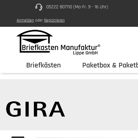
05222 807110 (Mo-Fr. 9 - 16 Uhr)
um Hauptinhalt springen
Zur Hauptnavigation springen
Anmelden
oder
Registrieren
Briefkästen
Paketbox & Paketb