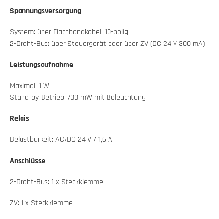
Spannungsversorgung
System: über Flachbandkabel, 10-polig
2-Draht-Bus: über Steuergerät oder über ZV (DC 24 V 300 mA)
Leistungsaufnahme
Maximal:
1 W
Stand-by-Betrieb:
700 mW mit Beleuchtung
Relais
Belastbarkeit: AC/DC 24 V / 1,6 A
Anschlüsse
2-Draht-Bus: 1 x Steckklemme
ZV: 1 x Steckklemme