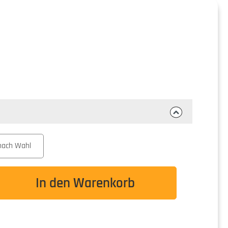
nach Wahl
wünschten Wert ein oder benutze die Schaltflä
In den Warenkorb