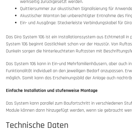
werkseitig zurückgesetzt werden.
Quittiersummer zur akustischen Signalisierung für Anwender
Akustischer Warnton bei unberechtigter Entnahme des Fin
Ein- und Ausgänge: Steckerleiste Verbindungskabel für Gi
Das Gira System 106 ist ein Installationssystem aus Echtmetall i
System 106 beginnt Gastlichkeit schon vor der Haustür. Von Rufta
Dunkeln sorgen die hinterleuchteten Ruftasten mit Beschriftungsf
Das System 106 kann in Ein-und Mehrfamilienhäusern, aber auch i
Funktionalität individuell an den jeweiligen Bedarf anzupassen. E
möglich. Somit kann das Erscheinungsbild der Anlage auch nachträg
Einfache Installation und stufenweise Montage
Das System kann parallel zum Baufortschritt in verschiedenen Stuf
Module können dann hinzugefügt werden, wenn sie gebraucht wer
Technische Daten