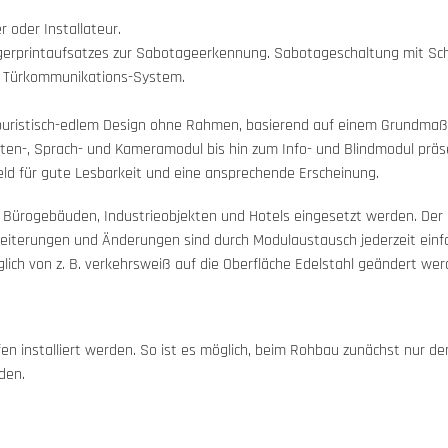
 oder Installateur.
gerprintaufsatzes zur Sabotageerkennung. Sabotageschaltung mit Sc
ra Türkommunikations-System.
n puristisch-edlem Design ohne Rahmen, basierend auf einem Grundmaß 
sten-, Sprach- und Kameramodul bis hin zum Info- und Blindmodul präs
eld für gute Lesbarkeit und eine ansprechende Erscheinung.
n Bürogebäuden, Industrieobjekten und Hotels eingesetzt werden. Der
rweiterungen und Änderungen sind durch Modulaustausch jederzeit einf
lich von z. B. verkehrsweiß auf die Oberfläche Edelstahl geändert we
en installiert werden. So ist es möglich, beim Rohbau zunächst nur d
den.