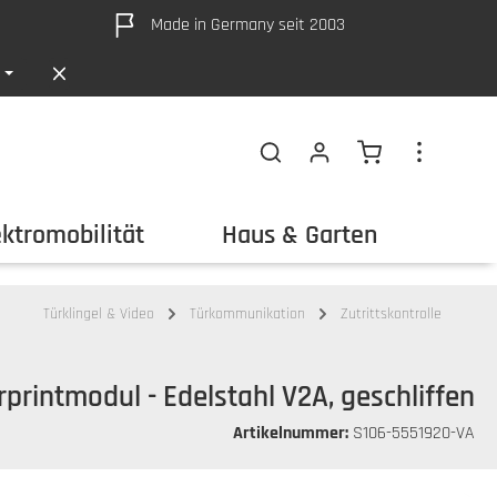
Made in Germany seit 2003
Warenkorb ent
ektromobilität
Haus & Garten
Out
Türklingel & Video
Türkommunikation
Zutrittskontrolle
rprintmodul - Edelstahl V2A, geschliffen
Artikelnummer:
S106-5551920-VA