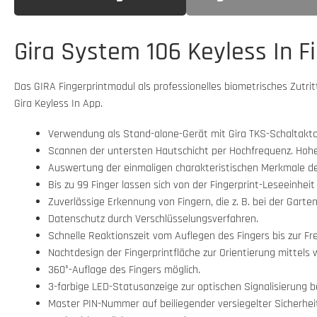
Gira System 106 Keyless In F
Das GIRA Fingerprintmodul als professionelles biometrisches Zutr
Gira Keyless In App.
Verwendung als Stand-alone-Gerät mit Gira TKS-Schaltakt
Scannen der untersten Hautschicht per Hochfrequenz. Hohe
Auswertung der einmaligen charakteristischen Merkmale de
Bis zu 99 Finger lassen sich von der Fingerprint-Leseeinheit
Zuverlässige Erkennung von Fingern, die z. B. bei der Garten
Datenschutz durch Verschlüsselungsverfahren.
Schnelle Reaktionszeit vom Auflegen des Fingers bis zur Frei
Nachtdesign der Fingerprintfläche zur Orientierung mittels
360°-Auflage des Fingers möglich.
3-farbige LED-Statusanzeige zur optischen Signalisierung
Master PIN-Nummer auf beiliegender versiegelter Sicherhei