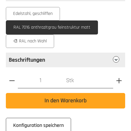
auswählen
Farbe
Edelstahl, geschliffen
RAL 7016 anthrazitgrau feinstruktur matt
🎨 RAL nach Wahl
Beschriftungen
Produkt Anzahl: Gib den gewünschten Wert ein oder benutz
Stk
In den Warenkorb
Konfiguration speichern