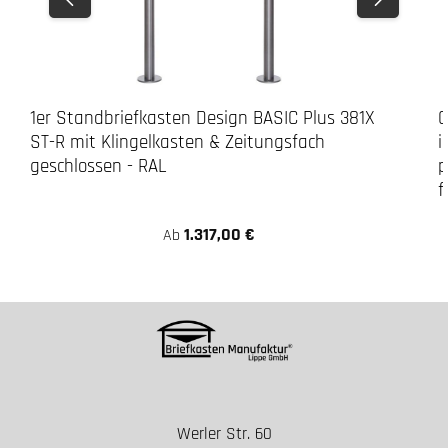
1er Standbriefkasten Design BASIC Plus 381X
G
ST-R mit Klingelkasten & Zeitungsfach
i
geschlossen - RAL
p
f
1.317,00 €
Ab
Werler Str. 60