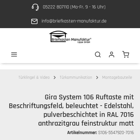
05222 807110 (Mo-Fr. 9 - 16 Uhr)
Zum Hauptinhalt springen
info@briefkasten-manufaktur.de
Waren
Türklingel & Video
Türkommunikation
Montagebauteile
Gira System 106 Ruftaste mit
Beschriftungsfeld, beleuchtet - Edelstahl,
pulverbeschichtet in RAL 7016
anthrazitgrau feinstruktur matt
Artikelnummer:
S106-5547920-7016