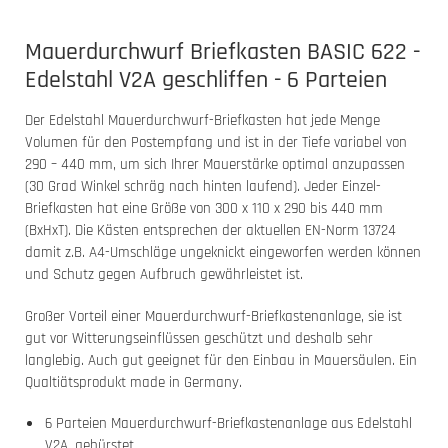
Mauerdurchwurf Briefkasten BASIC 622 -
Edelstahl V2A geschliffen - 6 Parteien
Der Edelstahl Mauerdurchwurf-Briefkasten hat jede Menge
Volumen für den Postempfang und ist in der Tiefe variabel von
290 – 440 mm, um sich Ihrer Mauerstärke optimal anzupassen
(30 Grad Winkel schräg nach hinten laufend). Jeder Einzel-
Briefkasten hat eine Größe von 300 x 110 x 290 bis 440 mm
(BxHxT). Die Kästen entsprechen der aktuellen EN-Norm 13724
damit z.B. A4-Umschläge ungeknickt eingeworfen werden können
und Schutz gegen Aufbruch gewährleistet ist.
Großer Vorteil einer Mauerdurchwurf-Briefkastenanlage, sie ist
gut vor Witterungseinflüssen geschützt und deshalb sehr
langlebig. Auch gut geeignet für den Einbau in Mauersäulen. Ein
Qualtiätsprodukt made in Germany.
6 Parteien Mauerdurchwurf-Briefkastenanlage aus Edelstahl
V2A, gebürstet