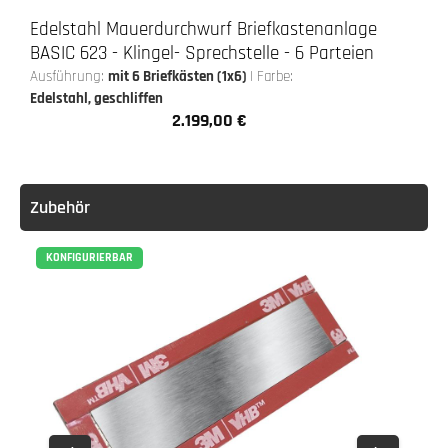
Edelstahl Mauerdurchwurf Briefkastenanlage
BASIC 623 - Klingel- Sprechstelle - 6 Parteien
Ausführung:
mit 6 Briefkästen (1x6)
|
Farbe:
Edelstahl, geschliffen
2.199,00 €
Regulärer Preis:
Zubehör
KONFIGURIERBAR