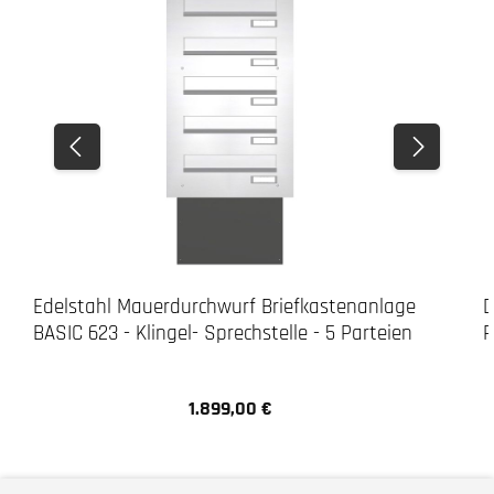
Edelstahl Mauerdurchwurf Briefkastenanlage
D
BASIC 623 - Klingel- Sprechstelle - 5 Parteien
R
1.899,00 €
Regulärer Preis: