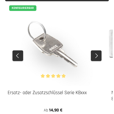
KONFIGURIERBAR
Durchschnittliche Bewertung von 5 von 5 Stern
Ersatz- oder Zusatzschlüssel Serie KBxxx
N
8
14,90 €
Ab