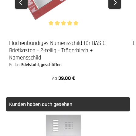
Durchschnittliche Bewertung von 5 von 5 Stern
Flächenbündiges Namensschild für BASIC
E
Briefkasten - 2-teilig - Trägerblech +
Namensschild
Farbe:
Edelstahl, geschliffen
39,00 €
Ab
Kunden haben auch gesehen