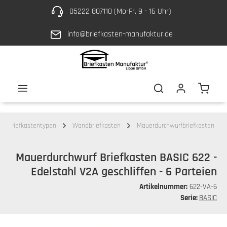
05222 807110 (Mo-Fr. 9 - 16 Uhr)
Zum Hauptinhalt springen
info@briefkasten-manufaktur.de
Waren
Briefkastentypen
Wandbriefkasten
Mauerdurchwurfbriefkasten
Mauerdurchwurf Briefkasten BASIC 622 -
Edelstahl V2A geschliffen - 6 Parteien
Artikelnummer:
622-VA-6
Serie:
BASIC