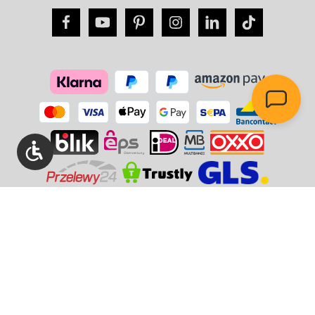
Werkzeugleiste anzeigen
Vertrag widerrufen
Alle Preise inkl. gesetzl. Mehrwertsteuer zzgl.
Versandkosten
und ggf. Nachnahmegebühren, wenn nicht anders angegeben.