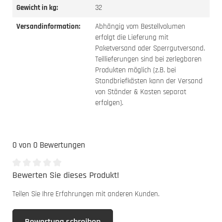
Gewicht in kg:
32
Versandinformation:
Abhängig vom Bestellvolumen
erfolgt die Lieferung mit
Paketversand oder Sperrgutversand.
Teillieferungen sind bei zerlegbaren
Produkten möglich (z.B. bei
Standbriefkästen kann der Versand
von Ständer & Kasten separat
erfolgen).
0 von 0 Bewertungen
Bewerten Sie dieses Produkt!
Durchschnittliche Bewertung von 0 von 5 Sternen
Teilen Sie Ihre Erfahrungen mit anderen Kunden.
Bewertung schreiben