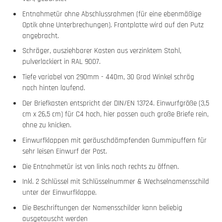
Entnahmetür ohne Abschlussrahmen (für eine ebenmäßige
Optik ohne Unterbrechungen). Frontplatte wird auf den Putz
angebracht.
Schräger, ausziehbarer Kasten aus verzinktem Stahl,
pulverlackiert in RAL 9007.
Tiefe variabel von 290mm - 440m, 30 Grad Winkel schräg
nach hinten laufend.
Der Briefkasten entspricht der DIN/EN 13724. Einwurfgröße (3,5
cm x 26,5 cm) für C4 hoch, hier passen auch große Briefe rein,
ohne zu knicken.
Einwurfklappen mit geräuschdämpfenden Gummipuffern für
sehr leisen Einwurf der Post.
Die Entnahmetür ist von links nach rechts zu öffnen.
Inkl. 2 Schlüssel mit Schlüsselnummer & Wechselnamensschild
unter der Einwurfklappe.
Die Beschriftungen der Namensschilder kann beliebig
ausgetauscht werden