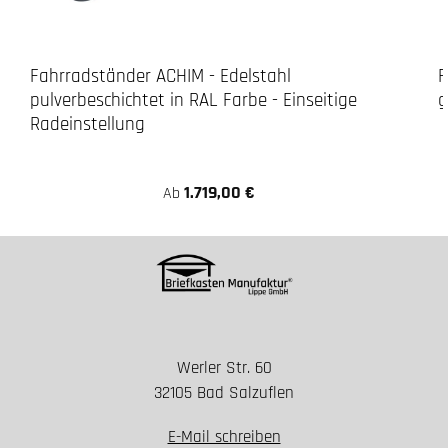
Fahrradständer ACHIM - Edelstahl
F
pulverbeschichtet in RAL Farbe - Einseitige
g
Radeinstellung
1.719,00 €
Ab
Werler Str. 60
32105 Bad Salzuflen
E-Mail schreiben