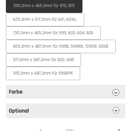
555,3mm x 465,3mm für 870, 872
625,3mm x 517,3mm für 601, 601KL
735,3mm x 465,3mm für 599, 603, 604, 605
825,3mm x 487,3mm für 599B, 599RB, 720RB, 605B
971,3mm x 587,3mm für 602, 608
975,3mm x 687,3mm für 599BPK
Farbe
auswählen
Farbe
Optional
Produkt Anzahl: Gib den gewünschten Wert ein oder benutz