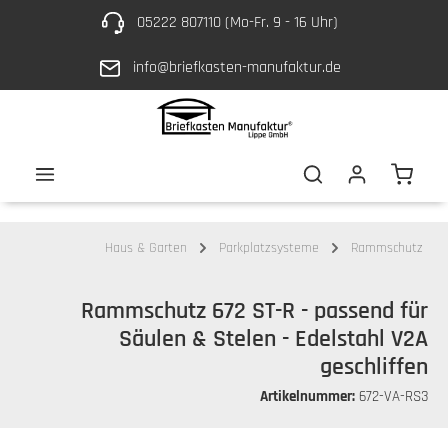
05222 807110 (Mo-Fr. 9 - 16 Uhr)
Zum Hauptinhalt springen
info@briefkasten-manufaktur.de
Waren
Haus & Garten
Parkplatzsysteme
Rammschutz
Rammschutz 672 ST-R - passend für
Säulen & Stelen - Edelstahl V2A
geschliffen
Artikelnummer:
672-VA-RS3