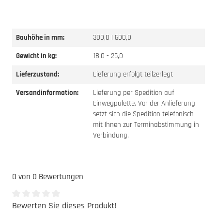
Bauhöhe in mm:
300,0 | 600,0
Gewicht in kg:
18,0 - 25,0
Lieferzustand:
Lieferung erfolgt teilzerlegt
Versandinformation:
Lieferung per Spedition auf
Einwegpalette. Vor der Anlieferung
setzt sich die Spedition telefonisch
mit Ihnen zur Terminabstimmung in
Verbindung.
0 von 0 Bewertungen
Bewerten Sie dieses Produkt!
Durchschnittliche Bewertung von 0 von 5 Sternen