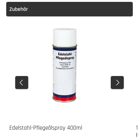
Zubehör
Edelstahl-Pflegeölspray 400ml
1
F