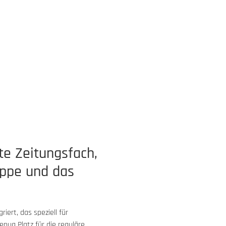
te Zeitungsfach,
appe und das
iert, das speziell für
nug Platz für die reguläre