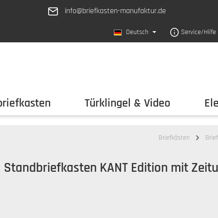
info@briefkasten-manufaktur.de
Deutsch
Service/Hilfe
riefkasten
Türklingel & Video
El
Briefkästen
Brie
Standbriefkasten KANT Edition mit Zeitu