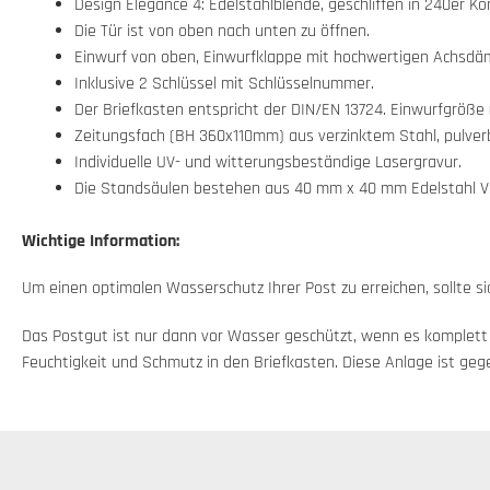
Design Elegance 4: Edelstahlblende, geschliffen in 240er Ko
Die Tür ist von oben nach unten zu öffnen.
Einwurf von oben, Einwurfklappe mit hochwertigen Achsdämp
Inklusive 2 Schlüssel mit Schlüsselnummer.
Der Briefkasten entspricht der DIN/EN 13724. Einwurfgröße (
Zeitungsfach (BH 360x110mm) aus verzinktem Stahl, pulverbe
Individuelle UV- und witterungsbeständige Lasergravur.
Die Standsäulen bestehen aus 40 mm x 40 mm Edelstahl V2
Wichtige Information:
Um einen optimalen Wasserschutz Ihrer Post zu erreichen, sollte s
Das Postgut ist nur dann vor Wasser geschützt, wenn es komplett i
Feuchtigkeit und Schmutz in den Briefkasten. Diese Anlage ist geg