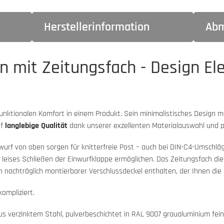
Herstellerinformation
Abm
n mit Zeitungsfach - Design El
unktionalen Komfort in einem Produkt. Sein minimalistisches Design mi
uf
langlebige Qualität
dank unserer exzellenten Materialauswahl und p
f von oben sorgen für knitterfreie Post – auch bei DIN-C4-Umschlägen
 leises Schließen der Einwurfklappe ermöglichen. Das Zeitungsfach dies
n nachträglich montierbarer Verschlussdeckel enthalten, der Ihnen die M
ompliziert.
us verzinktem Stahl, pulverbeschichtet in RAL 9007 graualuminium fein