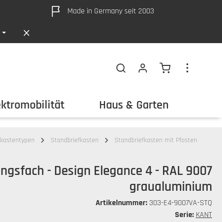
Made in Germany seit 2003
Warenkorb ent
ektromobilität
Haus & Garten
Out
fkastentypen
Standbriefkasten
Standbriefkasten mit Pfosten
ngsfach - Design Elegance 4 - RAL 9007
graualuminium
Artikelnummer:
303-E4-9007VA-STQ
Serie:
KANT