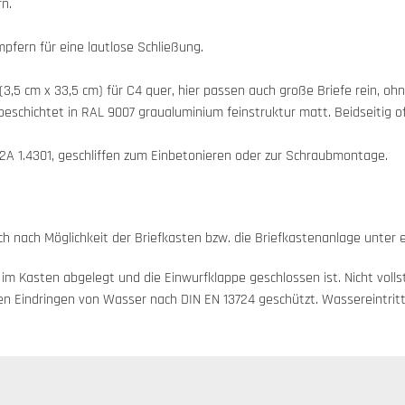
rn.
fern für eine lautlose Schließung.
3,5 cm x 33,5 cm) für C4 quer, hier passen auch große Briefe rein, ohn
schichtet in RAL 9007 graualuminium feinstruktur matt. Beidseitig off
A 1.4301, geschliffen zum Einbetonieren oder zur Schraubmontage.
ich nach Möglichkeit der Briefkasten bzw. die Briefkastenanlage unter
m Kasten abgelegt und die Einwurfklappe geschlossen ist. Nicht volls
en Eindringen von Wasser nach DIN EN 13724 geschützt. Wassereintritt