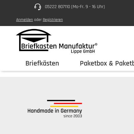
05222 807110 (Mo-Fr. 9 - 16 Uhr)
um Hauptinhalt springen
Zur Hauptnavigation springen
Anmelden
oder
Registrieren
Briefkästen
Paketbox & Paketb