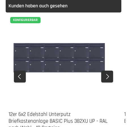
Kunden haben auch gesehen
KONFIGURIERBAR
3. Verschrauben
12er 6x2 Edelstahl Unterputz
1
Briefkastenanlage BASIC Plus 382XU UP - RAL
B