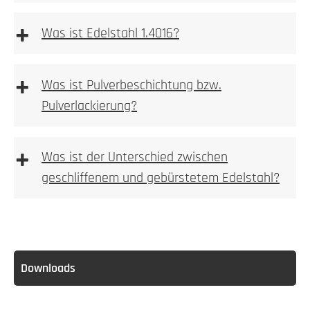
2. Tiefe messen
+
Was ist Edelstahl 1.4016?
Allgemeine Warnhinweise
aufgeschraubt
+
Was ist Pulverbeschichtung bzw.
3. Nische ausbrechen
Pulverlackierung?
Ferritischer
Stahl ist im Gegensatz zum
Mehr dazu
austenitischen Stahlsorten stark magnetisch.
+
erfahren Sie hier
Was ist der Unterschied zwischen
3. Bohren
geschliffenem und gebürstetem Edelstahl?
4. Anlage einpassen
5. Bohren
Downloads
4. Verschrauben