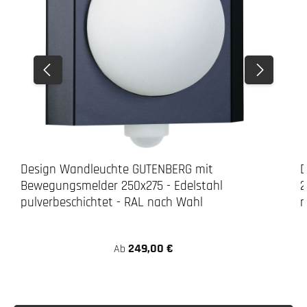
3. Bohren
LED-Leuchte
Design Wandleuchte GUTENBERG mit
D
Bewegungsmelder 250x275 - Edelstahl
2
pulverbeschichtet - RAL nach Wahl
n
249,00 €
Ab
Achtung: