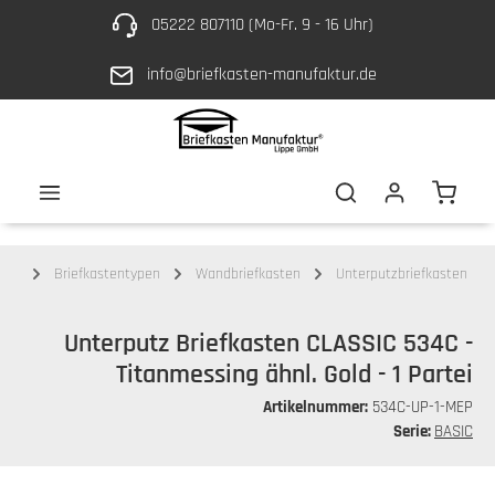
05222 807110 (Mo-Fr. 9 - 16 Uhr)
Zum Hauptinhalt springen
info@briefkasten-manufaktur.de
Waren
ten
Briefkastentypen
Wandbriefkasten
Unterputzbriefkasten
Unterputz Briefkasten CLASSIC 534C -
Titanmessing ähnl. Gold - 1 Partei
Artikelnummer:
534C-UP-1-MEP
Serie:
BASIC