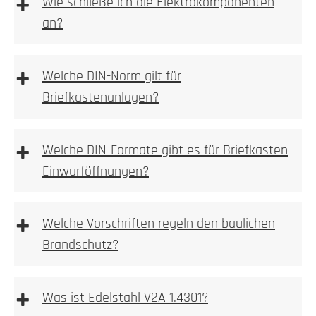
+
Wie schließe ich die Elektrokomponenten
an?
1. Höhe und Breite messen
+
Welche DIN-Norm gilt für
Briefkastenanlagen?
Wir empfehlen die Elektroinstallation aber immer
durch einen Elektroinstallateur vornehmen zu lassen.
Bitte beachten Sie bei Wallboxen, Sprechanlagen
+
Welche DIN-Formate gibt es für Briefkasten
bzw. Videoanlagen immer auf die vom Hersteller
1. Prüfen
Einwurföffnungen?
beigelegte Betriebsanleitung!
Kamera, Sprechstellen oder Wallboxvorbereitung
+
Welche Vorschriften regeln den baulichen
Brandschutz?
+
2. Ausmessen
Was ist Edelstahl V2A 1.4301?
einbetoniert