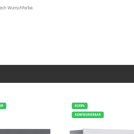
 nach Wunschfarbe.
AR
61.59
%
KONFIGURIERBAR