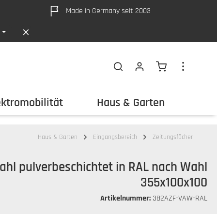
Made in Germany seit 2003
Warenkorb ent
ektromobilität
Haus & Garten
Out
Haus & Garten
Eingangsbereich
Zeitungsfächer
ahl pulverbeschichtet in RAL nach Wahl
355x100x100
Artikelnummer:
382AZF-VAW-RAL