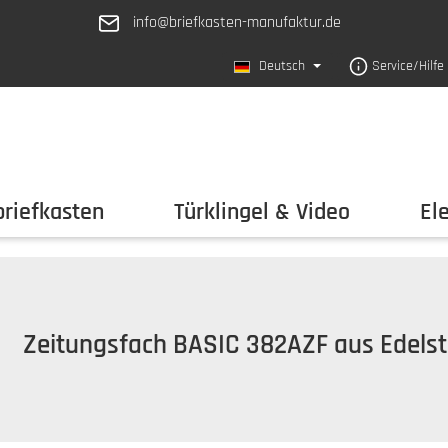
info@briefkasten-manufaktur.de
Deutsch
Service/Hilfe
riefkasten
Türklingel & Video
El
Zeitungsfach BASIC 382AZF aus Edelst