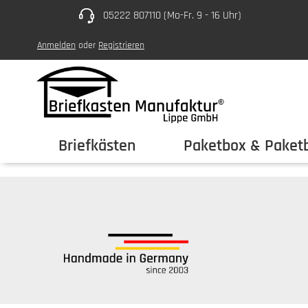
05222 807110 (Mo-Fr. 9 - 16 Uhr)
um Hauptinhalt springen
Zur Hauptnavigation springen
Anmelden
oder
Registrieren
Briefkästen
Paketbox & Paketb