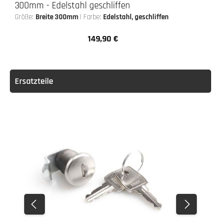
300mm - Edelstahl geschliffen
Größe:
Breite 300mm
|
Farbe:
Edelstahl, geschliffen
149,90 €
Regulärer Preis:
Ersatzteile