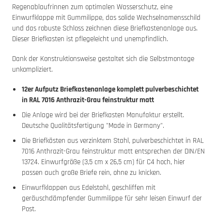
Regenablaufrinnen zum optimalen Wasserschutz, eine
Einwurfklappe mit Gummilippe, das solide Wechselnamensschild
und das robuste Schloss zeichnen diese Briefkastenanlage aus.
Dieser Briefkasten ist pflegeleicht und unempfindlich.
Dank der Konstruktionsweise gestaltet sich die Selbstmontage
unkompliziert.
12er Aufputz Briefkastenanlage komplett pulverbeschichtet
in RAL 7016 Anthrazit-Grau feinstruktur matt
Die Anlage wird bei der Briefkasten Manufaktur erstellt.
Deutsche Qualitätsfertigung "Made in Germany".
Die Briefkästen aus verzinktem Stahl, pulverbeschichtet in RAL
7016 Anthrazit-Grau feinstruktur matt entsprechen der DIN/EN
13724. Einwurfgröße (3,5 cm x 26,5 cm) für C4 hoch, hier
passen auch große Briefe rein, ohne zu knicken.
Einwurfklappen aus Edelstahl, geschliffen mit
geräuschdämpfender Gummilippe für sehr leisen Einwurf der
Post.