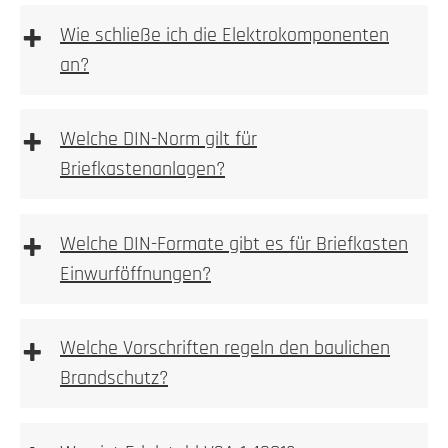
+
Wie schließe ich die Elektrokomponenten
an?
1. Höhe und Breite messen
+
Welche DIN-Norm gilt für
Briefkastenanlagen?
Wir empfehlen die Elektroinstallation aber immer
durch einen Elektroinstallateur vornehmen zu lassen.
Bitte beachten Sie bei Wallboxen, Sprechanlagen
+
Welche DIN-Formate gibt es für Briefkasten
bzw. Videoanlagen immer auf die vom Hersteller
1. Prüfen
Einwurföffnungen?
beigelegte Betriebsanleitung!
Kamera, Sprechstellen oder Wallboxvorbereitung
+
Welche Vorschriften regeln den baulichen
Brandschutz?