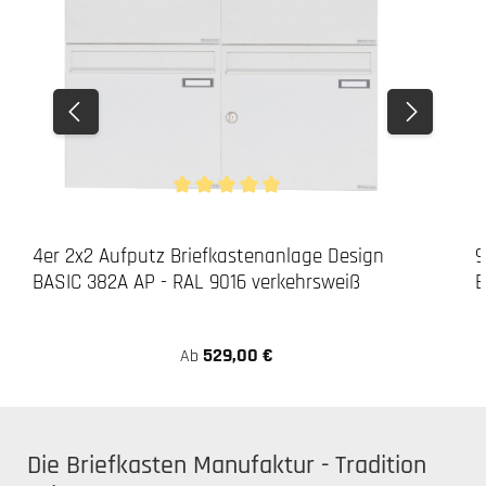
Durchschnittliche Bewertung von 5 von 5 Stern
4er 2x2 Aufputz Briefkastenanlage Design
9
BASIC 382A AP - RAL 9016 verkehrsweiß
B
529,00 €
Ab
Die Briefkasten Manufaktur - Tradition