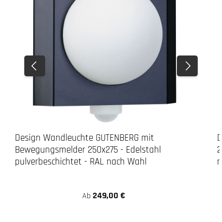
3. Bohren
LED-Leuchte
Design Wandleuchte GUTENBERG mit
D
Bewegungsmelder 250x275 - Edelstahl
2
pulverbeschichtet - RAL nach Wahl
n
249,00 €
Ab