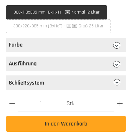
auswählen
Briefkastenmaß
300x110x385 mm (BxHxT) - ✉️ Normal 12 Liter
300x220x385 mm (BxHxT) - ✉️✉️ Groß 25 Liter
(Diese Option ist zurzeit nicht verfügbar.)
Farbe
auswählen
Farbe
Ausführung
auswählen
Ausführung
Schließsystem
Produkt Anzahl: Gib den gewünschten Wert ein oder benutz
Stk
In den Warenkorb