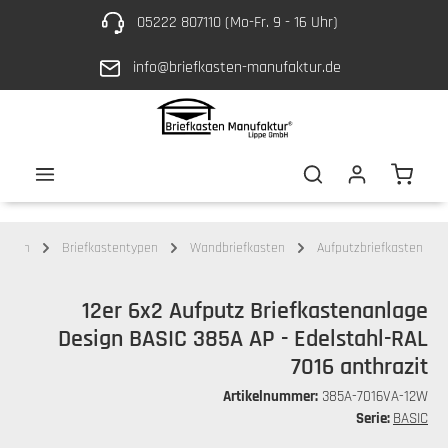
05222 807110 (Mo-Fr. 9 - 16 Uhr)
Zum Hauptinhalt springen
info@briefkasten-manufaktur.de
Waren
kästen
Briefkastentypen
Wandbriefkasten
Aufputzbriefkasten
12er 6x2 Aufputz Briefkastenanlage
Design BASIC 385A AP - Edelstahl-RAL
7016 anthrazit
Artikelnummer:
385A-7016VA-12W
Serie:
BASIC