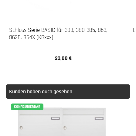
Schloss Serie BASIC für 303, 380-385, 863,
E
862B, 864X (KBxxx)
23,00 €
Regulärer Preis:
Kunden haben auch gesehen
KONFIGURIERBAR