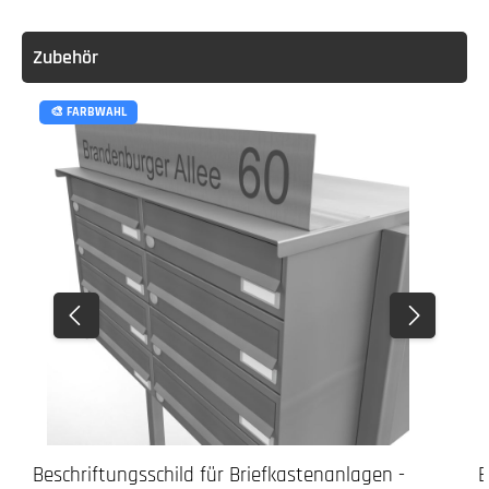
Achtung:
Zubehör
🎨 FARBWAHL
3. Verschrauben
Beschriftungsschild für Briefkastenanlagen -
B