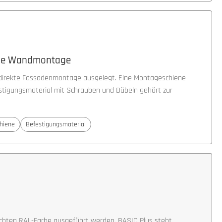
die Wandmontage
e direkte Fassadenmontage ausgelegt. Eine Montageschiene
estigungsmaterial mit Schrauben und Dübeln gehört zur
hiene
Befestigungsmaterial
nschten RAL-Farbe ausgeführt werden. BASIC Plus steht