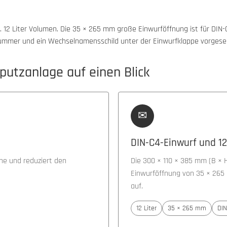
a. 12 Liter Volumen. Die 35 × 265 mm große Einwurföffnung ist für DI
elnummer und ein Wechselnamensschild unter der Einwurfklappe vorgese
putzanlage auf einen Blick
✉
DIN-C4-Einwurf und 12
öhe und reduziert den
Die 300 × 110 × 385 mm (B × H
Einwurföffnung von 35 × 26
auf.
12 Liter
35 × 265 mm
DIN