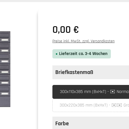
0,00 €
Preise inkl. MwSt. zzgl. Versandkosten
Lieferzeit ca. 3-4 Wochen
Briefkastenmaß
auswählen
Briefkastenmaß
300x110x385 mm (BxHxT) - ✉️ Normal 
300x220x385 mm (BxHxT) - ✉️✉️ Gro
(Diese Option is
Farbe