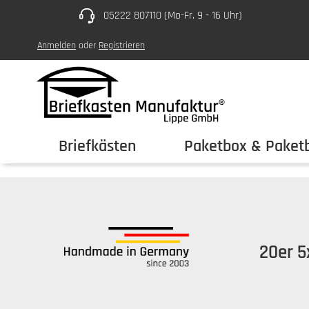
05222 807110 (Mo-Fr. 9 - 16 Uhr)
um Hauptinhalt springen
Zur Hauptnavigation springen
Anmelden
oder
Registrieren
Briefkästen
Paketbox & Paketb
20er 5