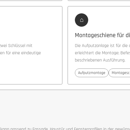
⌂
Montageschiene für 
wei Schlüssel mit
Die Aufputzanlage ist für di
n für eine eindeutige
erleichtert die Montage; Bef
beschriebenen Ausführung.
Aufputzmontage
Montagesc
ng kann passend zu Fassade, Haustür und Fensterprofilen in der gewü