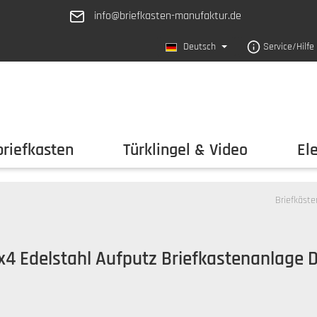
info@briefkasten-manufaktur.de
Deutsch
Service/Hilfe
riefkasten
Türklingel & Video
El
Briefkäste
x4 Edelstahl Aufputz Briefkastenanlage