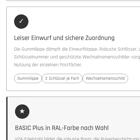
✓
Leiser Einwurf und sichere Zuordnung
Die Gummilippe dämpft die Einwurfklappe. Robuste Schlösser, z
Schlüsselnummer und geschützte Wechselnamensschilder sorge
Nutzung der einzelnen Postfächer.
Gummilippe
2 Schlüssel je Fach
Wechselnamensschild
★
BASIC Plus in RAL-Farbe nach Wahl
V2A-Edelstahl bildet die robuste Basis; die Pulverbeschichtu