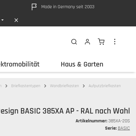
Made in Germany seit 2003
Warenkorb ent
ektromobilität
Haus & Garten
Out
n
Briefkastentypen
Wandbriefkasten
Aufputzbriefkasten
 Design BASIC 385XA AP - RAL nach Wahl
Artikelnummer:
385XA-20S
Serie:
BASIC