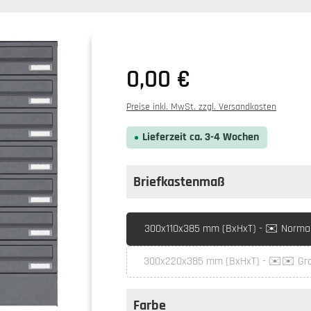
0,00 €
Preise inkl. MwSt. zzgl. Versandkosten
Lieferzeit ca. 3-4 Wochen
Briefkastenmaß
auswählen
Briefkastenmaß
300x110x385 mm (BxHxT) - ✉️ Normal 
300x220x385 mm (BxHxT) - ✉️✉️ Gro
(Diese Option is
Farbe