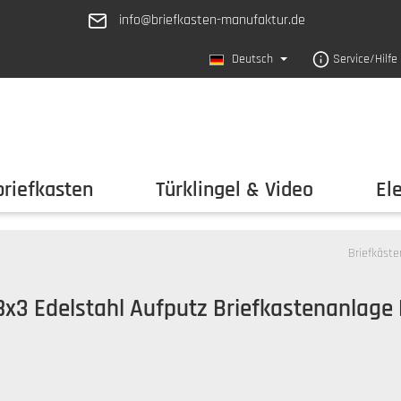
info@briefkasten-manufaktur.de
Deutsch
Service/Hilfe
riefkasten
Türklingel & Video
El
Briefkäste
8x3 Edelstahl Aufputz Briefkastenanlage