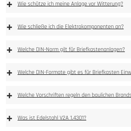
+
Wie schütze ich meine Anlage vor Witterung?
1. Höhe und Breite messen
+
1. Prüfen
Wie schließe ich die Elektrokomponenten an?
Wir empfehlen die Elektroinstallation aber immer durch e
+
Welche DIN-Norm gilt für Briefkastenanlagen?
vom Hersteller beigelegte Betriebsanleitung!
2. Ausmessen
2. Tiefe messen
Kamera, Sprechstellen oder Wallboxvorbereitung
+
Welche DIN-Formate gibt es für Briefkasten Ein
3. Nische ausbrechen
+
einbetoniert
Welche Vorschriften regeln den baulichen Brand
Allgemeine Warnhinweise
3. Bohren
aufgeschraubt
4. Anlage einpassen
+
Was ist Edelstahl V2A 1.4301?
4. Verschrauben