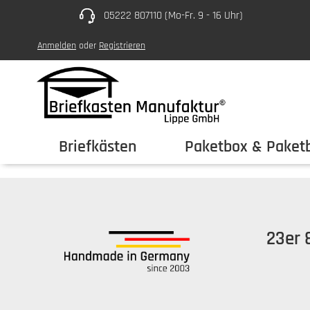
05222 807110 (Mo-Fr. 9 - 16 Uhr)
um Hauptinhalt springen
Zur Hauptnavigation springen
Anmelden
oder
Registrieren
Briefkästen
Paketbox & Paketb
23er 