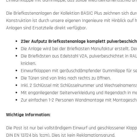
Einwurfklappe mit Gummilippe, das solide Wechselnamensschild und 
Die Briefkastenanlagen der Kollektion BASIC Plus zeichnen sich du
Konstruktion ist durch unsere eigenen Ingenieure mit Hinblick auf 
Anlagen sind Ersatzteile direkt verfügbar.
23er Aufputz Briefkastenanlage komplett pulverbeschicht
Die Anlage wird bei der Briefkasten Manufaktur erstellt. D
Die Briefkästen aus Edelstahl V2A, pulverbeschichtet in RA
knicken.
Einwurfklappen mit geräuschdämpfender Gummilippe für seh
Die Türen sind von links nach rechts zu öffnen.
Inkl. 2 Schlüssel mit Schlüsselnummer und Wechselnamenssc
Mit enganliegender Seitenverkleidung und Regendach in ma
Zur einfachen 1-2 Personen Wandmontage mit Montageschie
Wichtige Information:
Die Post ist nur bei vollständigem Einwurf und geschlossener Kl
DIN EN 13724 bis 1ccm). Dies ist kein Reklamationsgrund.