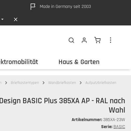
Made in Germany seit 2003
Warenkorb ent
ektromobilität
Haus & Garten
Out
n
Briefkastentypen
Wandbriefkasten
Aufputzbriefkasten
 Design BASIC Plus 385XA AP - RAL nach
Wahl
Artikelnummer:
385XA-23W
Serie:
BASIC