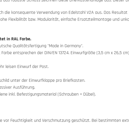
das robuste Schloss zeichnen diese Briefkastenanlage aus. Dieser Bri
rch die konsequente Verwendung von Edelstahl V2A aus. Das Resultat is
hohe Flexibilität bzw. Modularität, einfache Ersatzteilmontage und un
et in RAL Farbe.
eutsche Qualitätsfertigung "Made in Germany".
L Farbe entsprechen der DIN/EN 13724. Einwurfgröße (3,5 cm x 26,5 cm)
r leisen Einwurf der Post.
hild unter der Einwurfklappe pro Briefkasten.
ssiver Ausführung.
ne inkl. Befestigungsmaterial (Schrauben + Dübel).
appe vor Feuchtigkeit und Verschmutzung geschützt. Bei bestimmten e