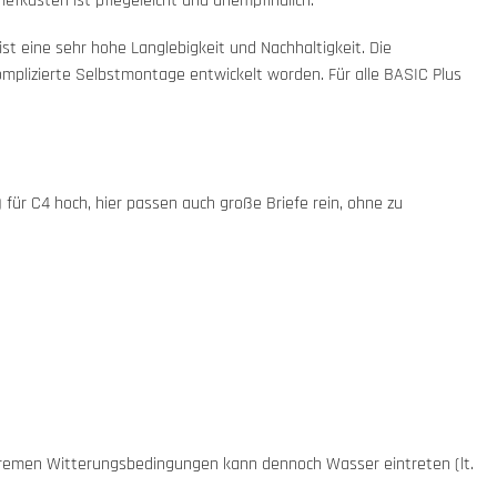
efkasten ist pflegeleicht und unempfindlich.
t eine sehr hohe Langlebigkeit und Nachhaltigkeit. Die
komplizierte Selbstmontage entwickelt worden. Für alle BASIC Plus
 für C4 hoch, hier passen auch große Briefe rein, ohne zu
xtremen Witterungsbedingungen kann dennoch Wasser eintreten (lt.