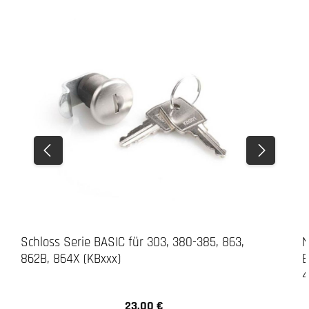
Schloss Serie BASIC für 303, 380-385, 863,
N
862B, 864X (KBxxx)
B
23,00 €
Regulärer Preis: