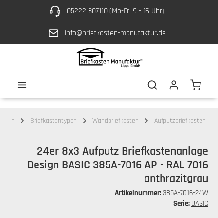
05222 807110 (Mo-Fr. 9 - 16 Uhr)
Zum Hauptinhalt springen
info@briefkasten-manufaktur.de
Waren
kästen
Briefkastentypen
Wandbriefkasten
Aufputzbriefkasten
24er 8x3 Aufputz Briefkastenanlage
Design BASIC 385A-7016 AP - RAL 7016
anthrazitgrau
Artikelnummer:
385A-7016-24W
Serie:
BASIC