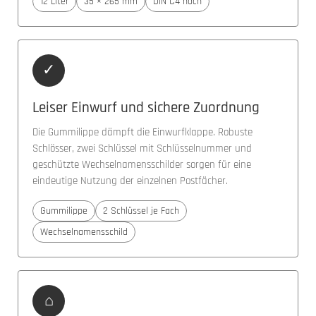
12 Liter
35 × 265 mm
DIN C4 hoch
✓
Leiser Einwurf und sichere Zuordnung
Die Gummilippe dämpft die Einwurfklappe. Robuste
Schlösser, zwei Schlüssel mit Schlüsselnummer und
geschützte Wechselnamensschilder sorgen für eine
eindeutige Nutzung der einzelnen Postfächer.
Gummilippe
2 Schlüssel je Fach
Wechselnamensschild
⌂