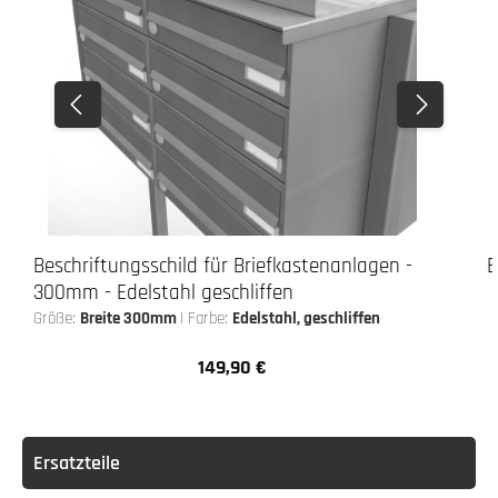
Beschriftungsschild für Briefkastenanlagen -
B
300mm - Edelstahl geschliffen
Größe:
Breite 300mm
|
Farbe:
Edelstahl, geschliffen
149,90 €
Regulärer Preis:
Ersatzteile