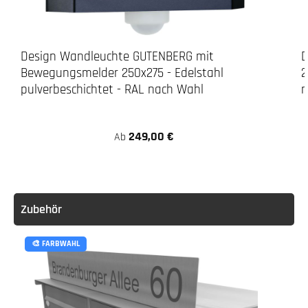
Design Wandleuchte GUTENBERG mit
D
Bewegungsmelder 250x275 - Edelstahl
2
pulverbeschichtet - RAL nach Wahl
n
249,00 €
Ab
Zubehör
🎨 FARBWAHL