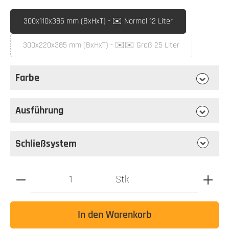
auswählen
Briefkastenmaß
300x110x385 mm (BxHxT) - ✉️ Normal 12 Liter
300x220x385 mm (BxHxT) - ✉️✉️ Groß 25 Liter
(Diese Option ist zurzeit nicht verfügbar.)
Farbe
auswählen
Farbe
Ausführung
auswählen
Ausführung
Schließsystem
Produkt Anzahl: Gib den gewünschten Wert ein oder benutz
Stk
In den Warenkorb