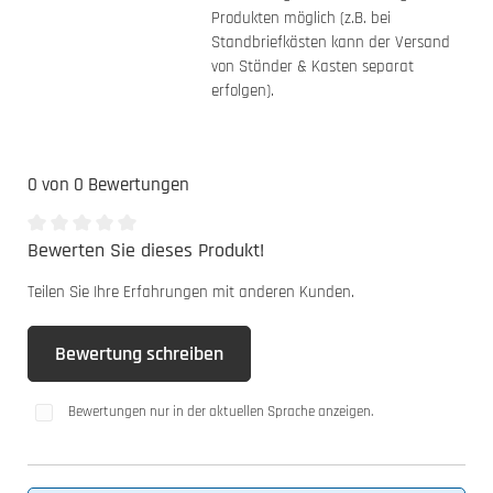
Produkten möglich (z.B. bei
Standbriefkästen kann der Versand
von Ständer & Kasten separat
erfolgen).
0 von 0 Bewertungen
Bewerten Sie dieses Produkt!
Durchschnittliche Bewertung von 0 von 5 Sternen
Teilen Sie Ihre Erfahrungen mit anderen Kunden.
Bewertung schreiben
Bewertungen nur in der aktuellen Sprache anzeigen.