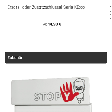
Ersatz- oder Zusatzschlüssel Serie KBxxx
N
B
14,90 €
Ab
Zubehör