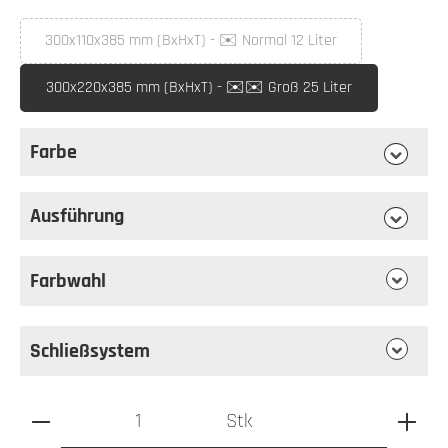
auswählen
Briefkastenmaß
300x110x385 mm (BxHxT) - ✉️ Normal 12 Liter
(Diese Option ist zurzeit nicht verfügbar.)
300x220x385 mm (BxHxT) - ✉️✉️ Groß 25 Liter
Farbe
auswählen
Farbe
Ausführung
auswählen
Ausführung
Farbwahl
Schließsystem
Produkt Anzahl: Gib den gewünschten Wert ein oder benutz
Stk