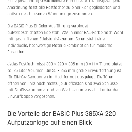
Einliegerwohnung sowie kleinere Büroobjekte. Die ausgewogene
Anordnung fasst alle Postfächer zu einer klar gegliederten und
optisch geschlossenen Wandanlage zusammen.
Die BASIC Plus BI-Color-Ausführung verbindet
pulverbeschichteten Edelstahl V2A in einer RAL-Farbe nach Wahl
mit geschliffenen Edelstahl-Akzenten. So entsteht eine
individuelle, hochwertige Materialkombination für moderne
Fassaden.
Jedes Postfach misst 300 × 220 × 385 mm (B × H × T) und bietet
ca. 25 Liter Volumen. Die 35 × 265 mm große Einwurföffnung ist
für DIN-C4-Sendungen im Hochformat ausgelegt. Die Türen
öffnen von links nach rechts; je Briefkasten sind zwei Schlüssel
mit Schlüsselnummer und ein Wechselnamensschild unter der
Einwurfklappe vorgesehen.
Die Vorteile der BASIC Plus 385XA 220
Aufputzanlage auf einen Blick