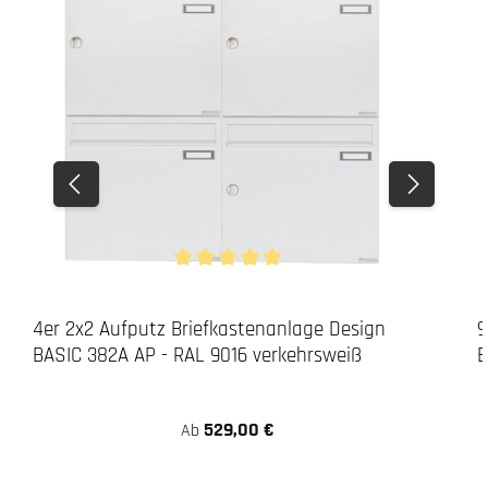
Durchschnittliche Bewertung von 5 von 5 Stern
4er 2x2 Aufputz Briefkastenanlage Design
9
BASIC 382A AP - RAL 9016 verkehrsweiß
B
529,00 €
Ab