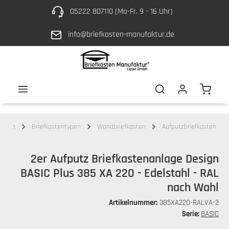
05222 807110 (Mo-Fr. 9 - 16 Uhr)
Zum Hauptinhalt springen
info@briefkasten-manufaktur.de
Waren
kästen
Briefkastentypen
Wandbriefkasten
Aufputzbriefkasten
2er Aufputz Briefkastenanlage Design
BASIC Plus 385 XA 220 - Edelstahl - RAL
nach Wahl
Artikelnummer:
385XA220-RALVA-2
Serie:
BASIC