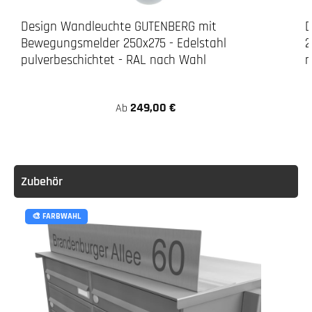
Design Wandleuchte GUTENBERG mit
D
Bewegungsmelder 250x275 - Edelstahl
2
pulverbeschichtet - RAL nach Wahl
n
249,00 €
Ab
Zubehör
🎨 FARBWAHL