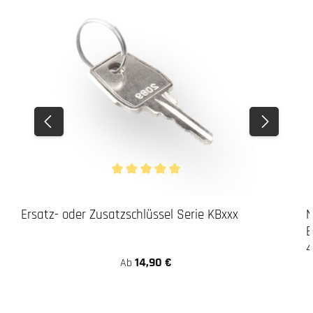
Durchschnittliche Bewertung von 5 von 5 Stern
Ersatz- oder Zusatzschlüssel Serie KBxxx
N
B
14,90 €
Ab