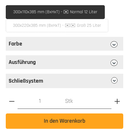
auswählen
Briefkastenmaß
300x110x385 mm (BxHxT) - ✉️ Normal 12 Liter
300x220x385 mm (BxHxT) - ✉️✉️ Groß 25 Liter
(Diese Option ist zurzeit nicht verfügbar.)
Farbe
auswählen
Farbe
Ausführung
auswählen
Ausführung
Schließsystem
Produkt Anzahl: Gib den gewünschten Wert ein oder benutz
Stk
In den Warenkorb