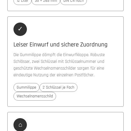
12 Liter
35 × 265 mm
DIN C4 hoch
✓
Leiser Einwurf und sichere Zuordnung
Die Gummilippe dämpft die Einwurfklappe. Robuste
Schlösser, zwei Schlüssel mit Schlüsselnummer und
geschützte Wechselnamensschilder sorgen für eine
eindeutige Nutzung der einzelnen Postfächer.
Gummilippe
2 Schlüssel je Fach
Wechselnamensschild
⌂