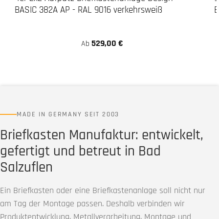
BASIC 382A AP - RAL 9016 verkehrsweiß
B
529,00 €
Ab
MADE IN GERMANY SEIT 2003
Briefkasten Manufaktur: entwickelt,
gefertigt und betreut in Bad
Salzuflen
Ein Briefkasten oder eine Briefkastenanlage soll nicht nur
am Tag der Montage passen. Deshalb verbinden wir
Produktentwicklung, Metallverarbeitung, Montage und