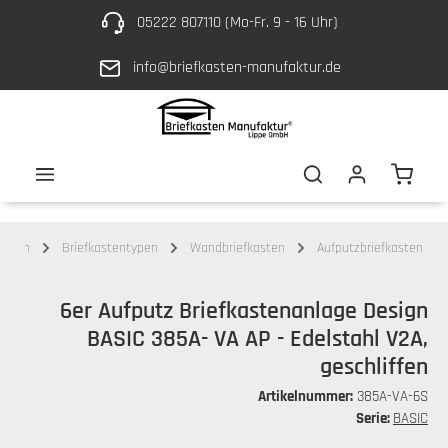
05222 807110 (Mo-Fr. 9 - 16 Uhr)
Zum Hauptinhalt springen
info@briefkasten-manufaktur.de
Waren
kästen
Briefkastentypen
Wandbriefkasten
Aufputzbriefkasten
6er Aufputz Briefkastenanlage Design
BASIC 385A- VA AP - Edelstahl V2A,
geschliffen
Artikelnummer:
385A-VA-6S
Serie:
BASIC