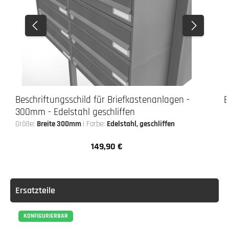
Beschriftungsschild für Briefkastenanlagen -
B
300mm - Edelstahl geschliffen
Größe:
Breite 300mm
|
Farbe:
Edelstahl, geschliffen
149,90 €
Regulärer Preis:
Ersatzteile
KONFIGURIERBAR