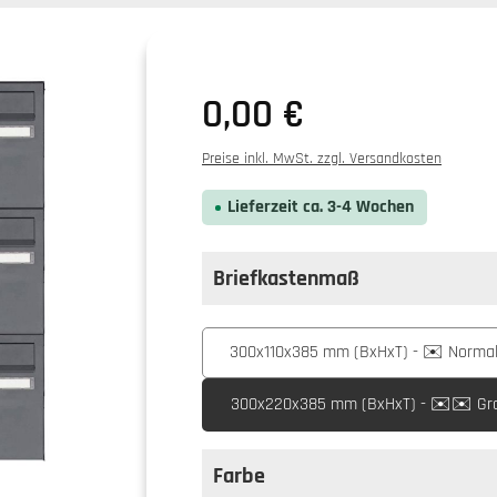
0,00 €
Preise inkl. MwSt. zzgl. Versandkosten
Lieferzeit ca. 3-4 Wochen
Briefkastenmaß
auswählen
Briefkastenmaß
300x110x385 mm (BxHxT) - ✉️ Normal 
300x220x385 mm (BxHxT) - ✉️✉️ Gro
Farbe