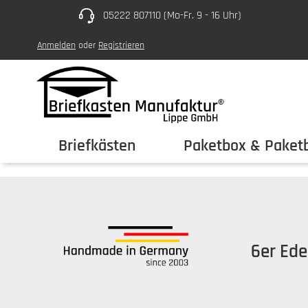
05222 807110 (Mo-Fr. 9 - 16 Uhr)
um Hauptinhalt springen
Zur Hauptnavigation springen
Anmelden
oder
Registrieren
Briefkästen
Paketbox & Paketb
6er Ede