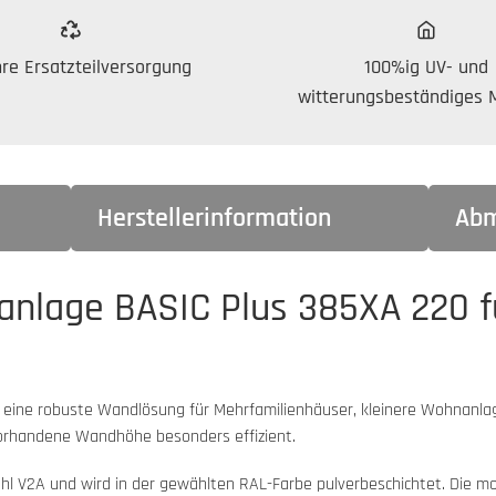
re Ersatzteilversorgung
100%ig UV- und
witterungsbeständiges M
Herstellerinformation
Abm
nlage BASIC Plus 385XA 220 für
t eine robuste Wandlösung für Mehrfamilienhäuser, kleinere Wohnanlag
vorhandene Wandhöhe besonders effizient.
l V2A und wird in der gewählten RAL-Farbe pulverbeschichtet. Die mo