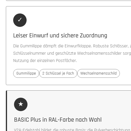
✓
Leiser Einwurf und sichere Zuordnung
Die Gummilippe dämpft die Einwurfklappe. Robuste Schlösser, z
Schlüsselnummer und geschützte Wechselnamensschilder sorge
Nutzung der einzelnen Postfächer.
Gummilippe
2 Schlüssel je Fach
Wechselnamensschild
★
BASIC Plus in RAL-Farbe nach Wahl
V2A-Edelstahl bildet die robuste Basis; die Pulverbeschichtu