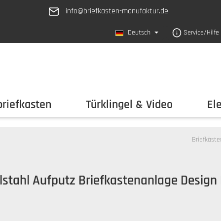
info@briefkasten-manufaktur.de
Deutsch
Service/Hilfe
riefkasten
Türklingel & Video
El
Briefkäste
lstahl Aufputz Briefkastenanlage Design