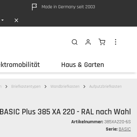
Made in Germany seit 2003
Warenkorb ent
ektromobilität
Haus & Garten
Out
n
Briefkastentypen
Wandbriefkasten
Aufputzbriefkasten
 BASIC Plus 385 XA 220 - RAL nach Wahl
Artikelnummer:
385XA220-6S
Serie:
BASIC