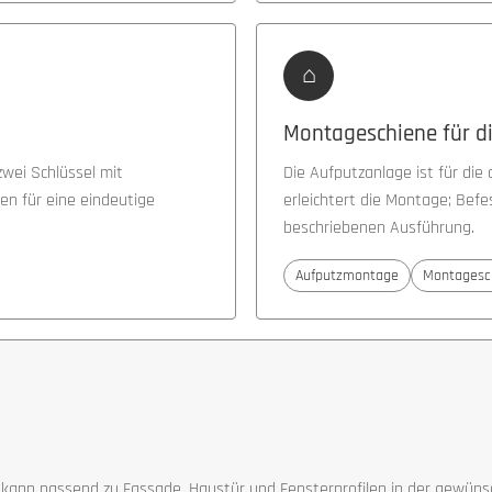
⌂
Montageschiene für 
wei Schlüssel mit
Die Aufputzanlage ist für di
n für eine eindeutige
erleichtert die Montage; Bef
beschriebenen Ausführung.
Aufputzmontage
Montagesc
ng kann passend zu Fassade, Haustür und Fensterprofilen in der gewü