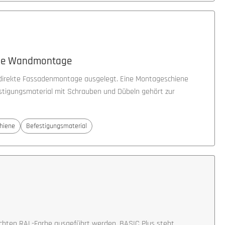
die Wandmontage
e direkte Fassadenmontage ausgelegt. Eine Montageschiene
estigungsmaterial mit Schrauben und Dübeln gehört zur
hiene
Befestigungsmaterial
nschten RAL-Farbe ausgeführt werden. BASIC Plus steht