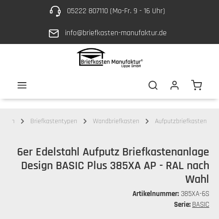
05222 807110 (Mo-Fr. 9 - 16 Uhr)
Zum Hauptinhalt springen
info@briefkasten-manufaktur.de
Waren
kästen
Briefkastentypen
Wandbriefkasten
Aufputzbriefkasten
6er Edelstahl Aufputz Briefkastenanlage
Design BASIC Plus 385XA AP - RAL nach
Wahl
Artikelnummer:
385XA-6S
Serie:
BASIC