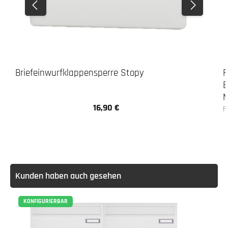
Briefeinwurfklappensperre Stopy
F
B
N
16,90 €
Regulärer Preis:
F
Kunden haben auch gesehen
KONFIGURIERBAR