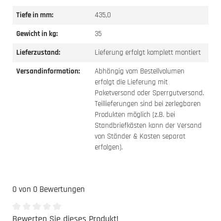
Tiefe in mm:
435,0
Gewicht in kg:
35
Lieferzustand:
Lieferung erfolgt komplett montiert
Versandinformation:
Abhängig vom Bestellvolumen
erfolgt die Lieferung mit
Paketversand oder Sperrgutversand.
Teillieferungen sind bei zerlegbaren
Produkten möglich (z.B. bei
Standbriefkästen kann der Versand
von Ständer & Kasten separat
erfolgen).
0 von 0 Bewertungen
Bewerten Sie dieses Produkt!
Durchschnittliche Bewertung von 0 von 5 Sternen