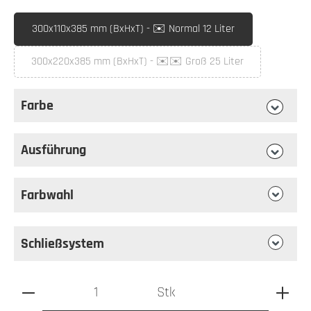
auswählen
Briefkastenmaß
300x110x385 mm (BxHxT) - ✉️ Normal 12 Liter
300x220x385 mm (BxHxT) - ✉️✉️ Groß 25 Liter
(Diese Option ist zurzeit nicht verfügbar.)
Farbe
auswählen
Farbe
Ausführung
auswählen
Ausführung
Farbwahl
Schließsystem
Produkt Anzahl: Gib den gewünschten Wert ein oder benutz
Stk