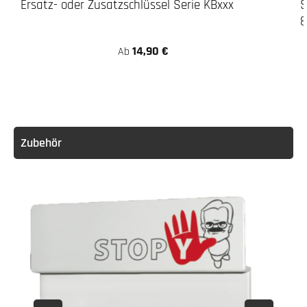
Ersatz- oder Zusatzschlüssel Serie KBxxx
S
8
14,90 €
Ab
Zubehör