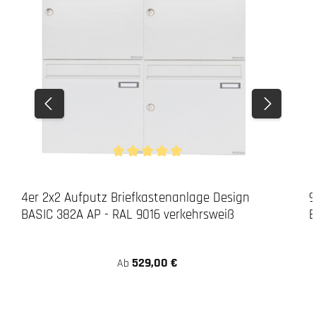
Durchschnittliche Bewertung von 5 von 5 Stern
4er 2x2 Aufputz Briefkastenanlage Design
9
BASIC 382A AP - RAL 9016 verkehrsweiß
B
529,00 €
Ab