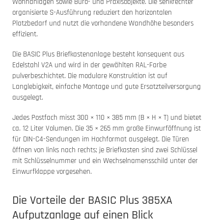
Wohnanlagen sowie Büro- und Praxisobjekte. Die senkrechter
organisierte S-Ausführung reduziert den horizontalen
Platzbedarf und nutzt die vorhandene Wandhöhe besonders
effizient.
Die BASIC Plus Briefkastenanlage besteht konsequent aus
Edelstahl V2A und wird in der gewählten RAL-Farbe
pulverbeschichtet. Die modulare Konstruktion ist auf
Langlebigkeit, einfache Montage und gute Ersatzteilversorgung
ausgelegt.
Jedes Postfach misst 300 × 110 × 385 mm (B × H × T) und bietet
ca. 12 Liter Volumen. Die 35 × 265 mm große Einwurföffnung ist
für DIN-C4-Sendungen im Hochformat ausgelegt. Die Türen
öffnen von links nach rechts; je Briefkasten sind zwei Schlüssel
mit Schlüsselnummer und ein Wechselnamensschild unter der
Einwurfklappe vorgesehen.
Die Vorteile der BASIC Plus 385XA
Aufputzanlage auf einen Blick