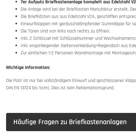
7er Aufputz Briefkastenanlage komplett aus Edelstahl V2
Die Anlage wird bei der Briefkasten Manufaktur erstellt. D
Die Briefkästen aus aus Edelstahl V2A, geschliffen entsprec
Einwurfklappen mit geräuschdämpfender Gummilippe für seh
Die Türen sind von links nach rechts zu öffnen.
Inkl. 2 Schlüssel mit Schlüsselnummer und Wechselnamenssc
Inkl. enganliegender Seitenverkleidung+Regendach aus Edels
Zur einfachen 1-2 Personen Wandmontage mit Montageschie
Wichtige Information:
Die Post ist nur bei vollständigem Einwurf und geschlossener Kl
DIN EN 13724 bis 1ccm). Dies ist kein Reklamationsgrund.
Häufige Fragen zu Briefkastenanlagen