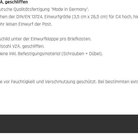
A, geschliffen
eutsche Qualitätsfertigung "Made in Germany".
hen der DIN/EN 13724. Einwurfgröße (3,5 cm x 26,5 cm) für C4 hoch, hi
r leisen Einwurf der Post.
hild unter der Einwurfklappe pro Briefkasten.
tahl V2A, geschliffen.
ne inkl. Befestigungsmaterial (Schrauben + Dübel).
appe vor Feuchtigkeit und Verschmutzung geschützt. Bei bestimmten e