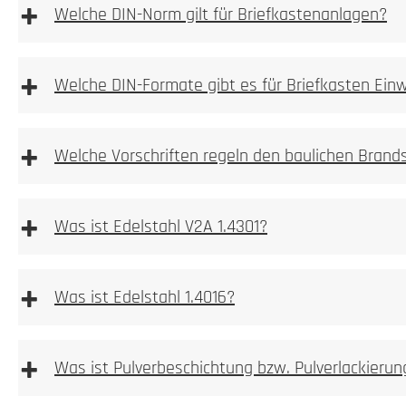
Wir empfehlen die Elektroinstallation aber immer durch e
+
Welche DIN-Norm gilt für Briefkastenanlagen?
vom Hersteller beigelegte Betriebsanleitung!
2. Ausmessen
2. Tiefe messen
Kamera, Sprechstellen oder Wallboxvorbereitung
+
Welche DIN-Formate gibt es für Briefkasten Ein
3. Nische ausbrechen
+
einbetoniert
Welche Vorschriften regeln den baulichen Brand
Allgemeine Warnhinweise
3. Bohren
aufgeschraubt
4. Anlage einpassen
+
Was ist Edelstahl V2A 1.4301?
4. Verschrauben
5. Bohren
+
Was ist Edelstahl 1.4016?
Lichttaster/Klingeltaster DESIGNER
+
Was ist Pulverbeschichtung bzw. Pulverlackierun
magnetisch.
6. Verschrauben