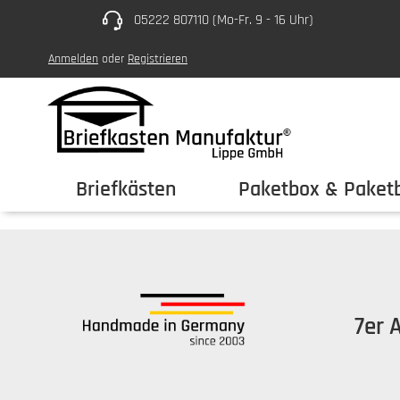
05222 807110 (Mo-Fr. 9 - 16 Uhr)
um Hauptinhalt springen
Zur Hauptnavigation springen
Anmelden
oder
Registrieren
Briefkästen
Paketbox & Paketb
7er 