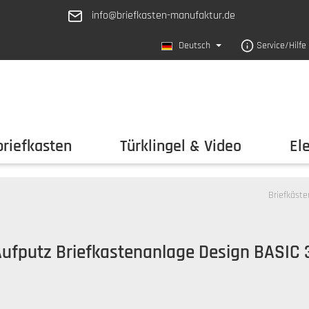
info@briefkasten-manufaktur.de
Deutsch
Service/Hilfe
riefkasten
Türklingel & Video
El
Briefkäste
Aufputz Briefkastenanlage Design BASIC 3