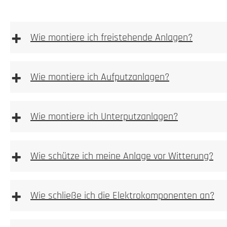
+
Wie montiere ich freistehende Anlagen?
freistehenden Anlagen
+
Wie montiere ich Aufputzanlagen?
Bitte achten
+
Wie montiere ich Unterputzanlagen?
Unterputzanlagen
+
Wie schütze ich meine Anlage vor Witterung?
1. Höhe und Breite messen
+
1. Prüfen
Wie schließe ich die Elektrokomponenten an?