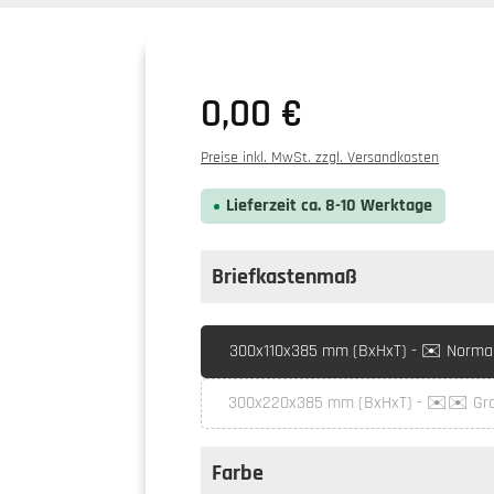
0,00 €
Preise inkl. MwSt. zzgl. Versandkosten
Lieferzeit ca. 8-10 Werktage
Briefkastenmaß
auswählen
Briefkastenmaß
300x110x385 mm (BxHxT) - ✉️ Normal 
300x220x385 mm (BxHxT) - ✉️✉️ Gro
(Diese Option is
Farbe