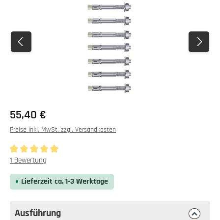
Regulärer Preis:
55,40 €
Preise inkl. MwSt. zzgl. Versandkosten
Durchschnittliche Bewertung von 5 von 5 Sternen
1 Bewertung
Lieferzeit ca. 1-3 Werktage
Ausführung