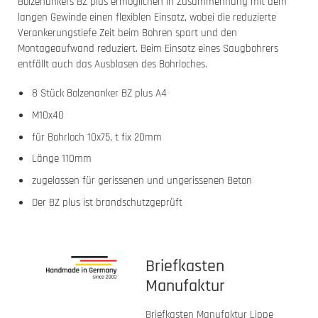
Bolzenankers BZ plus ermöglichen in Zusammenhang mit dem
langen Gewinde einen flexiblen Einsatz, wobei die reduzierte
Verankerungstiefe Zeit beim Bohren spart und den
Montageaufwand reduziert. Beim Einsatz eines Saugbohrers
entfällt auch das Ausblasen des Bohrloches.
8 Stück Bolzenanker BZ plus A4
M10x40
für Bohrloch 10x75, t fix 20mm
Länge 110mm
zugelassen für gerissenen und ungerissenen Beton
Der BZ plus ist brandschutzgeprüft
Briefkasten
Manufaktur
Briefkasten Manufaktur Lippe