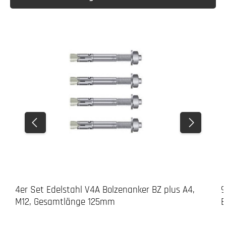
4er Set Edelstahl V4A Bolzenanker BZ plus A4,
9
M12, Gesamtlänge 125mm
B