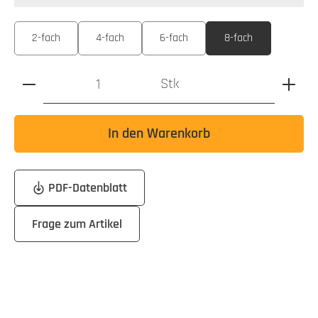
auswählen
Ausführung
2-fach
4-fach
6-fach
8-fach
Produkt Anzahl: Gib den gewünschten Wert ein oder benutz
Stk
In den Warenkorb
PDF-Datenblatt
Frage zum Artikel