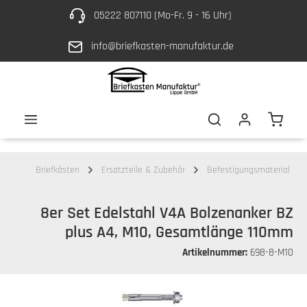
05222 807110 (Mo-Fr. 9 - 16 Uhr)
Zum Hauptinhalt springen
info@briefkasten-manufaktur.de
Waren
Briefkästen
Ersatzteile & Zubehör
Befestigungsmaterial
8er Set Edelstahl V4A Bolzenanker BZ
plus A4, M10, Gesamtlänge 110mm
Artikelnummer:
698-8-M10
Bildergalerie überspringen