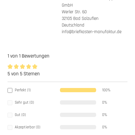
GmbH
Werler Str. 60
32105 Bad Salzuflen
Deutschland
info@briefkasten-manufaktur.de
1 von 1 Bewertungen
5 von 5 Sternen
Durchschnittliche Bewertung von 5 von 5 Sternen
Perfekt (1)
100%
Sehr gut (0)
0%
Gut (0)
0%
Akzeptierbar (0)
0%