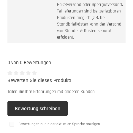
Paketversand oder Sperrgutversand.
Teillieferungen sind bei zerlegbaren
Produkten möglich (z.B. bei
Standbriefkästen kann der Versand
von Ständer & Kasten separat
erfolgen).
0 von 0 Bewertungen
Bewerten Sie dieses Produkt!
Durchschnittliche Bewertung von 0 von 5 Sternen
Teilen Sie Ihre Erfahrungen mit anderen Kunden.
Bewertung schreiben
Bewertungen nur in der aktuellen Sprache anzeigen.