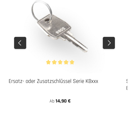
Durchschnittliche Bewertung von 5 von 5 Stern
Ersatz- oder Zusatzschlüssel Serie KBxxx
S
8
14,90 €
Ab