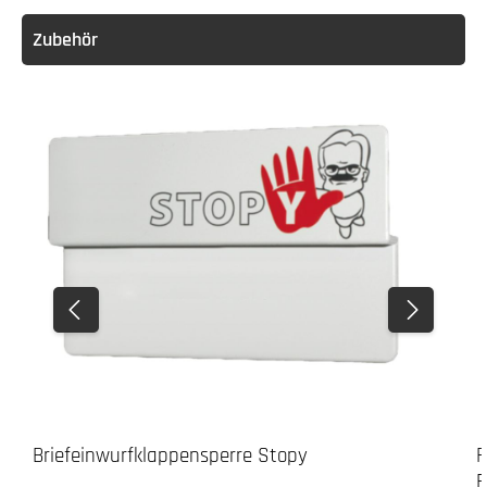
Zubehör
Briefeinwurfklappensperre Stopy
F
B