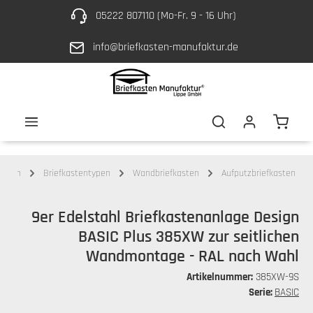
05222 807110 (Mo-Fr. 9 - 16 Uhr)
Zum Hauptinhalt springen
info@briefkasten-manufaktur.de
Waren
kästen
Briefkastentypen
Wandbriefkasten
Aufputzbriefkasten
9er Edelstahl Briefkastenanlage Design
BASIC Plus 385XW zur seitlichen
Wandmontage - RAL nach Wahl
Artikelnummer:
385XW-9S
Serie:
BASIC