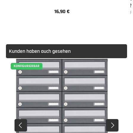
N
16,90 €
Regulärer Preis:
F
Kunden haben auch gesehen
KONFIGURIERBAR