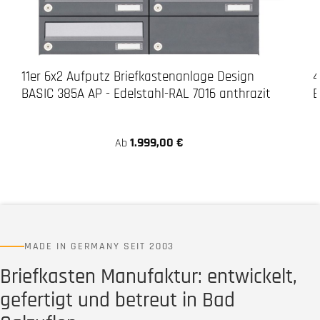
11er 6x2 Aufputz Briefkastenanlage Design
4
BASIC 385A AP - Edelstahl-RAL 7016 anthrazit
B
1.999,00 €
Ab
MADE IN GERMANY SEIT 2003
Briefkasten Manufaktur: entwickelt,
gefertigt und betreut in Bad