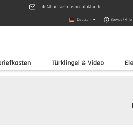
info@briefkasten-manufaktur.de
Deutsch
Service/Hilfe
riefkasten
Türklingel & Video
El