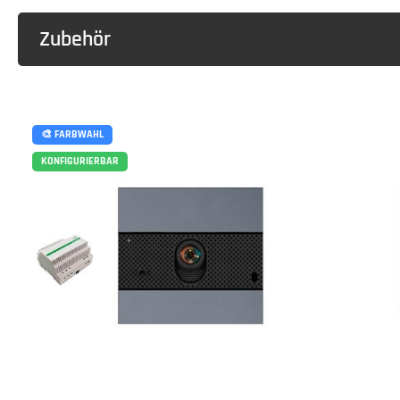
Zubehör
🎨 FARBWAHL
KONFIGURIERBAR