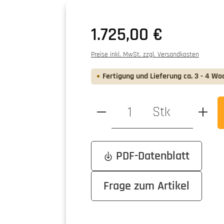
Regulärer Preis:
1.725,00 €
Preise inkl. MwSt. zzgl. Versandkosten
Fertigung und Lieferung ca. 3 - 4 Wo
Produkt Anzahl: Gib den ge
Stk
PDF-Datenblatt
Frage zum Artikel