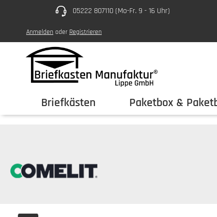
05222 807110 (Mo-Fr. 9 - 16 Uhr)
um Hauptinhalt springen
Zur Hauptnavigation springen
Anmelden
oder
Registrieren
Briefkästen
Paketbox & Paketb