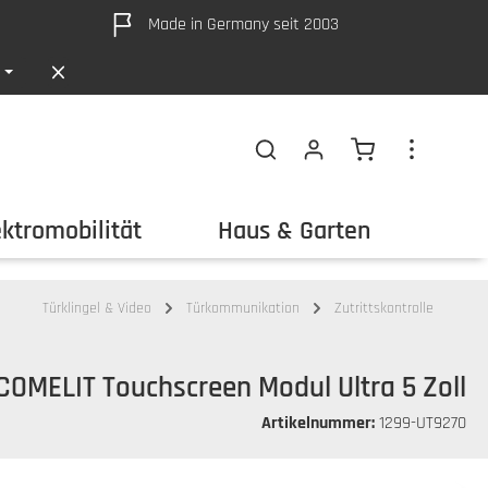
Made in Germany seit 2003
Warenkorb ent
ektromobilität
Haus & Garten
Out
Türklingel & Video
Türkommunikation
Zutrittskontrolle
COMELIT Touchscreen Modul Ultra 5 Zoll
Artikelnummer:
1299-UT9270