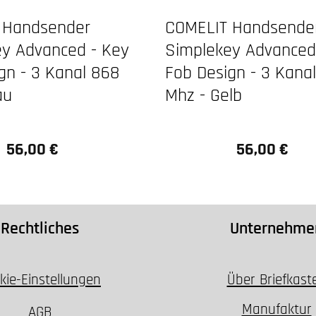
 Handsender
COMELIT Handsende
y Advanced - Key
Simplekey Advanced
gn - 3 Kanal 868
Fob Design - 3 Kana
au
Mhz - Gelb
56,00 €
56,00 €
Regulärer Preis:
Regulärer Preis
Rechtliches
Unternehme
kie-Einstellungen
Über Briefkast
Manufaktur
AGB