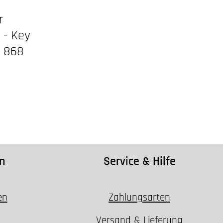
r
 - Key
l 868
:
n
Service & Hilfe
en
Zahlungsarten
Versand & Lieferung