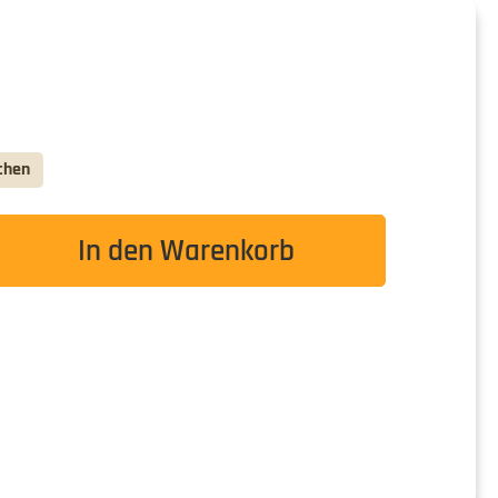
chen
wünschten Wert ein oder benutze die Schaltflä
In den Warenkorb