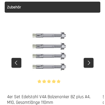
Zubehör
Durchschnittliche Bewertung von 5 von 5 Stern
4er Set Edelstahl V4A Bolzenanker BZ plus A4,
S
M10, Gesamtlänge 110mm
a