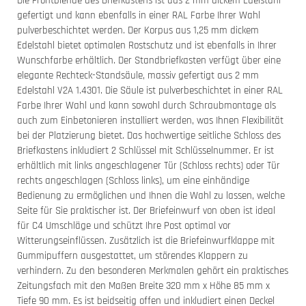
Die Frontblende des Briefkastens ist aus 2 mm dickem Edelstahl
gefertigt und kann ebenfalls in einer RAL Farbe Ihrer Wahl
pulverbeschichtet werden. Der Korpus aus 1,25 mm dickem
Edelstahl bietet optimalen Rostschutz und ist ebenfalls in Ihrer
Wunschfarbe erhältlich. Der Standbriefkasten verfügt über eine
elegante Rechteck-Standsäule, massiv gefertigt aus 2 mm
Edelstahl V2A 1.4301. Die Säule ist pulverbeschichtet in einer RAL
Farbe Ihrer Wahl und kann sowohl durch Schraubmontage als
auch zum Einbetonieren installiert werden, was Ihnen Flexibilität
bei der Platzierung bietet. Das hochwertige seitliche Schloss des
Briefkastens inkludiert 2 Schlüssel mit Schlüsselnummer. Er ist
erhältlich mit links angeschlagener Tür (Schloss rechts) oder Tür
rechts angeschlagen (Schloss links), um eine einhändige
Bedienung zu ermöglichen und Ihnen die Wahl zu lassen, welche
Seite für Sie praktischer ist. Der Briefeinwurf von oben ist ideal
für C4 Umschläge und schützt Ihre Post optimal vor
Witterungseinflüssen. Zusätzlich ist die Briefeinwurfklappe mit
Gummipuffern ausgestattet, um störendes Klappern zu
verhindern. Zu den besonderen Merkmalen gehört ein praktisches
Zeitungsfach mit den Maßen Breite 320 mm x Höhe 85 mm x
Tiefe 90 mm. Es ist beidseitig offen und inkludiert einen Deckel