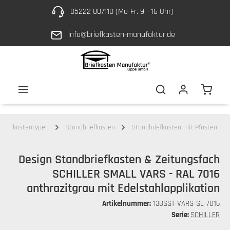
05222 807110 (Mo-Fr. 9 - 16 Uhr)
Zum Hauptinhalt springen
info@briefkasten-manufaktur.de
Waren
Briefkastentypen
Standbriefkasten
Standbriefkasten mit Pfosten
Design Standbriefkasten & Zeitungsfach
SCHILLER SMALL VARS - RAL 7016
anthrazitgrau mit Edelstahlapplikation
Artikelnummer:
138SST-VARS-SL-7016
Serie:
SCHILLER