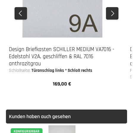
Design Briefkasten SCHILLER MEDIUM VA7016 -
D
Edelstahl V2A, geschliffen & RAL 7016
E
anthrazitgrau
a
Schloßseite:
Türanschlag links * Schloß rechts
F
S
169,00 €
Regulärer Preis:
Kunden haben auch gesehen
KONFIGURIERBAR