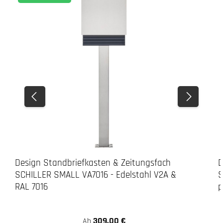
Design Standbriefkasten & Zeitungsfach
D
SCHILLER SMALL VA7016 - Edelstahl V2A &
S
RAL 7016
p
309,00 €
Ab