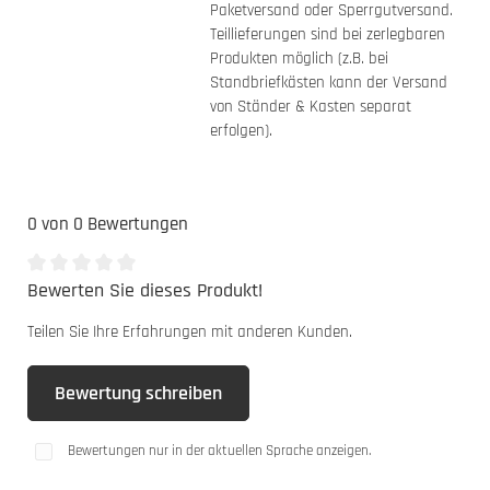
Paketversand oder Sperrgutversand.
Teillieferungen sind bei zerlegbaren
Produkten möglich (z.B. bei
Standbriefkästen kann der Versand
von Ständer & Kasten separat
erfolgen).
0 von 0 Bewertungen
Bewerten Sie dieses Produkt!
Durchschnittliche Bewertung von 0 von 5 Sternen
Teilen Sie Ihre Erfahrungen mit anderen Kunden.
Bewertung schreiben
Bewertungen nur in der aktuellen Sprache anzeigen.