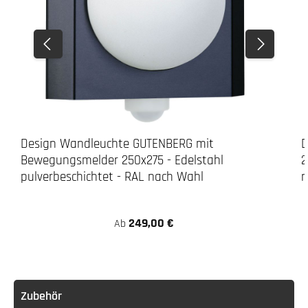
Design Wandleuchte GUTENBERG mit
D
Bewegungsmelder 250x275 - Edelstahl
2
pulverbeschichtet - RAL nach Wahl
n
249,00 €
Ab
Zubehör