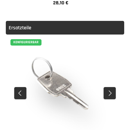
28,10 €
Regulärer Preis:
Ersatzteile
KONFIGURIERBAR