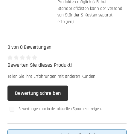
Produkten möglich (z.B. bei
Standbriefkästen kann der Versand
von Ständer & Kasten separat
erfolgen).
0 von 0 Bewertungen
Bewerten Sie dieses Produkt!
Durchschnittliche Bewertung von 0 von 5 Sternen
Teilen Sie Ihre Erfahrungen mit anderen Kunden.
Bewertung schreiben
Bewertungen nur in der aktuellen Sprache anzeigen.