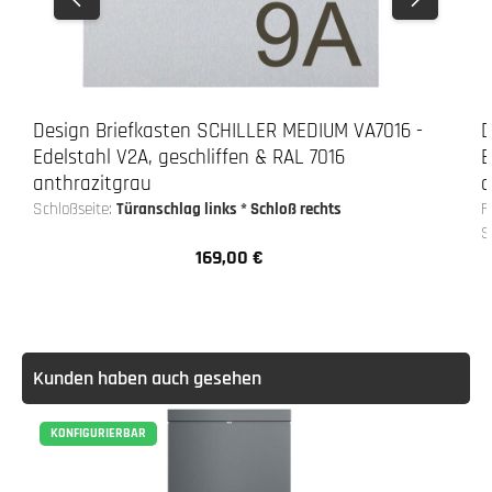
Design Briefkasten SCHILLER MEDIUM VA7016 -
D
Edelstahl V2A, geschliffen & RAL 7016
E
anthrazitgrau
a
Schloßseite:
Türanschlag links * Schloß rechts
F
S
169,00 €
Regulärer Preis:
Kunden haben auch gesehen
KONFIGURIERBAR