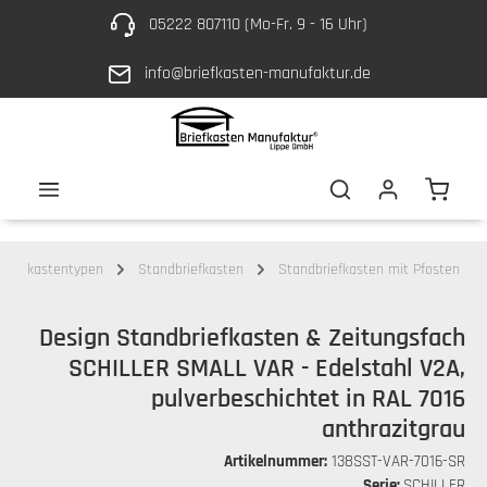
05222 807110 (Mo-Fr. 9 - 16 Uhr)
Zum Hauptinhalt springen
info@briefkasten-manufaktur.de
Waren
Briefkastentypen
Standbriefkasten
Standbriefkasten mit Pfosten
Design Standbriefkasten & Zeitungsfach
SCHILLER SMALL VAR - Edelstahl V2A,
pulverbeschichtet in RAL 7016
anthrazitgrau
Artikelnummer:
138SST-VAR-7016-SR
Serie:
SCHILLER