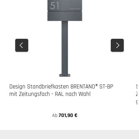
Design Standbriefkasten BRENTANO® ST-BP
S
mit Zeitungsfach - RAL nach Wahl
Z
g
701,90 €
Ab