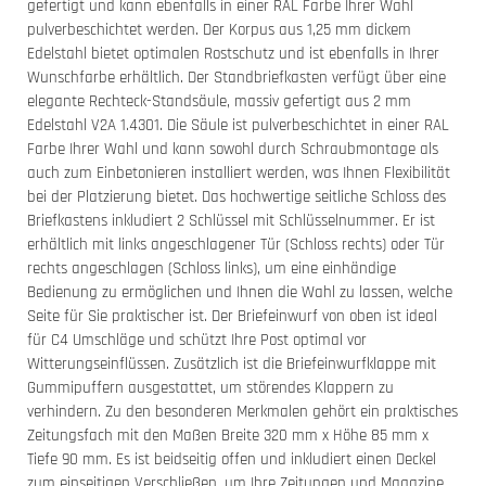
gefertigt und kann ebenfalls in einer RAL Farbe Ihrer Wahl
pulverbeschichtet werden. Der Korpus aus 1,25 mm dickem
Edelstahl bietet optimalen Rostschutz und ist ebenfalls in Ihrer
Wunschfarbe erhältlich. Der Standbriefkasten verfügt über eine
elegante Rechteck-Standsäule, massiv gefertigt aus 2 mm
Edelstahl V2A 1.4301. Die Säule ist pulverbeschichtet in einer RAL
Farbe Ihrer Wahl und kann sowohl durch Schraubmontage als
auch zum Einbetonieren installiert werden, was Ihnen Flexibilität
bei der Platzierung bietet. Das hochwertige seitliche Schloss des
Briefkastens inkludiert 2 Schlüssel mit Schlüsselnummer. Er ist
erhältlich mit links angeschlagener Tür (Schloss rechts) oder Tür
rechts angeschlagen (Schloss links), um eine einhändige
Bedienung zu ermöglichen und Ihnen die Wahl zu lassen, welche
Seite für Sie praktischer ist. Der Briefeinwurf von oben ist ideal
für C4 Umschläge und schützt Ihre Post optimal vor
Witterungseinflüssen. Zusätzlich ist die Briefeinwurfklappe mit
Gummipuffern ausgestattet, um störendes Klappern zu
verhindern. Zu den besonderen Merkmalen gehört ein praktisches
Zeitungsfach mit den Maßen Breite 320 mm x Höhe 85 mm x
Tiefe 90 mm. Es ist beidseitig offen und inkludiert einen Deckel
zum einseitigen Verschließen, um Ihre Zeitungen und Magazine