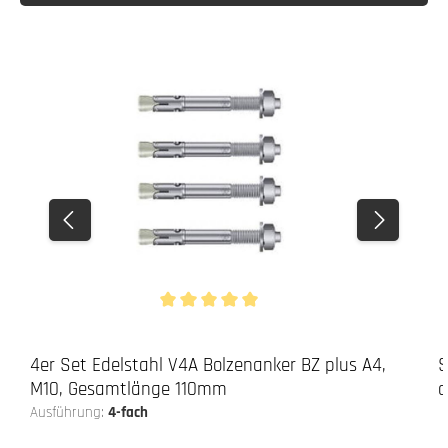
Durchschnittliche Bewertung von 5 von 5 Stern
4er Set Edelstahl V4A Bolzenanker BZ plus A4,
S
M10, Gesamtlänge 110mm
a
Ausführung:
4-fach