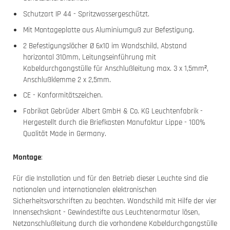
Schutzart IP 44 - Spritzwassergeschützt.
Mit Montageplatte aus Aluminiumguß zur Befestigung.
2 Befestigungslöcher Ø 6x10 im Wandschild, Abstand
horizontal 310mm, Leitungseinführung mit
Kabeldurchgangstülle für Anschlußleitung max. 3 x 1,5mm²,
Anschlußklemme 2 x 2,5mm.
CE - Konformitätszeichen.
Fabrikat Gebrüder Albert GmbH & Co. KG Leuchtenfabrik -
Hergestellt durch die Briefkasten Manufaktur Lippe - 100%
Qualität Made in Germany.
Montage
:
Für die Installation und für den Betrieb dieser Leuchte sind die
nationalen und internationalen elektronischen
Sicherheitsvorschriften zu beachten. Wandschild mit Hilfe der vier
Innensechskant - Gewindestifte aus Leuchtenarmatur lösen,
Netzanschlußleitung durch die vorhandene Kabeldurchgangstülle