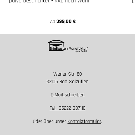
pulverbeschichtet - RAL nach Wahl
p
399,00 €
Ab
Werler Str. 60
32105 Bad Salzuflen
E-Mail schreiben
Tel.: 05222 807110
Oder über unser
Kontaktformular
.