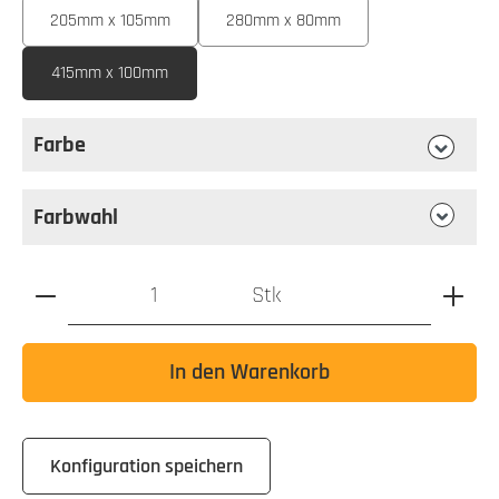
205mm x 105mm
280mm x 80mm
415mm x 100mm
Farbe
auswählen
Farbe
Farbwahl
Produkt Anzahl: Gib den gewünschten Wert ein oder benutz
Stk
In den Warenkorb
Konfiguration speichern