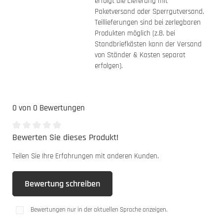
erfolgt die Lieferung mit
Paketversand oder Sperrgutversand.
Teillieferungen sind bei zerlegbaren
Produkten möglich (z.B. bei
Standbriefkästen kann der Versand
von Ständer & Kasten separat
erfolgen).
0 von 0 Bewertungen
Bewerten Sie dieses Produkt!
Durchschnittliche Bewertung von 0 von 5 Sternen
Teilen Sie Ihre Erfahrungen mit anderen Kunden.
Bewertung schreiben
Bewertungen nur in der aktuellen Sprache anzeigen.