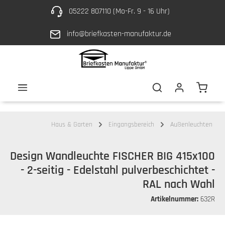
05222 807110 (Mo-Fr. 9 - 16 Uhr)
Zum Hauptinhalt springen
info@briefkasten-manufaktur.de
Waren
Haus & Garten
Eingangsbereich
Außenleuchten
Design Wandleuchte FISCHER BIG 415x100
- 2-seitig - Edelstahl pulverbeschichtet -
RAL nach Wahl
Artikelnummer:
632R