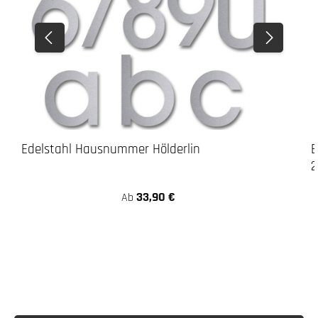
Edelstahl Hausnummer Hölderlin
E
2
33,90 €
Regulärer Preis:
Ab