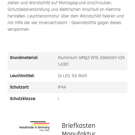
ziehen und Wandschild auf Montagegrund anschrauben.
Schutzleiterverbindung und elektrischen Anschluß an Klemme
herstellen. Leuchtenarmatur über dem Wandschild fixieren und
mit Hilfe der vier Innensechskant – Gewindestifte gegen dieses
verspannen.
Grundmaterial:
Aluminium AlMg3 W19, Edelstahl V2A
1.4301
Leuchtmittel:
2x LED, 9,6 Watt
Schutzart:
IP44
Schutzklasse:
I
Briefkasten
Manufaktur