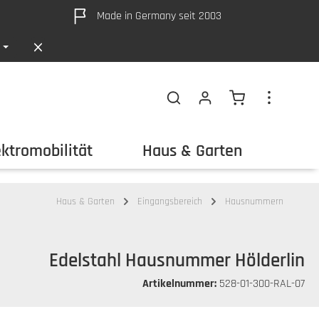
Made in Germany seit 2003
Warenkorb ent
ektromobilität
Haus & Garten
Out
Haus & Garten
Eingangsbereich
Hausnummern
Edelstahl Hausnummer Hölderlin
Artikelnummer:
528-01-300-RAL-07