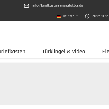
info@briefkasten-manufaktur.de
Deutsch
Service/Hilfe
riefkasten
Türklingel & Video
El