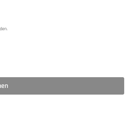
den.
hen