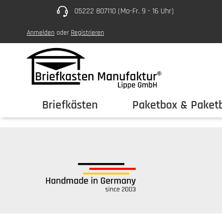
05222 807110 (Mo-Fr. 9 - 16 Uhr)
um Hauptinhalt springen
Zur Hauptnavigation springen
Anmelden
oder
Registrieren
Briefkästen
Paketbox & Paketb