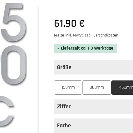
Regulärer Preis:
61,90 €
Preise inkl. MwSt. zzgl. Versandkosten
Lieferzeit ca. 1-3 Werktage
Größe
auswählen
Größe
150mm
300mm
450m
Ziffer
auswählen
Ziffer
Farbe