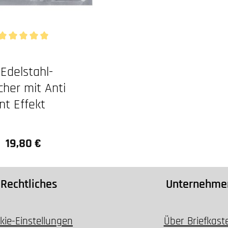
Durchschnittliche Bewertung von 5 von 5 Sternen
 Edelstahl-
cher mit Anti
nt Effekt
19,80 €
Regulärer Preis:
Rechtliches
Unternehme
kie-Einstellungen
Über Briefkast