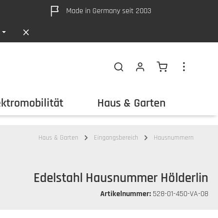
Made in Germany seit 2003
Warenkorb ent
ektromobilität
Haus & Garten
Out
Haus & Garten
Eingangsbereich
Hausnummern
Edelstahl Hausnummer Hölderlin
Artikelnummer:
528-01-450-VA-08