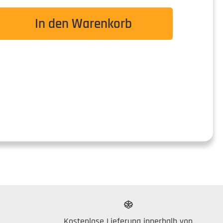
wünschten Wert ein oder benutze die Schaltflä
In den Warenkorb
Kostenlose Lieferung innerhalb von