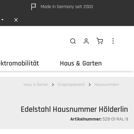
Made in Germany seit 2003
Warenkorb ent
ektromobilität
Haus & Garten
Out
Haus & Garten
Eingangsbereich
Hausnummern
Edelstahl Hausnummer Hölderlin
Artikelnummer:
528-01-RAL-9