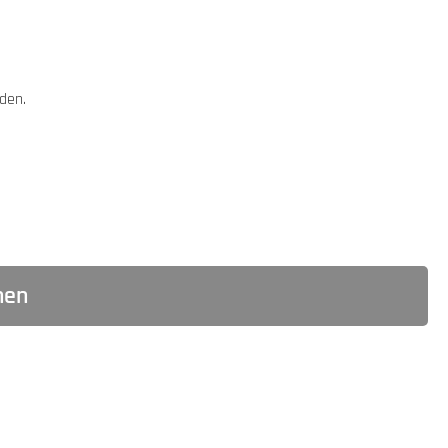
den.
hen