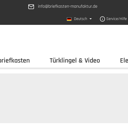
info@briefkasten-manufaktur.de
Deutsch
Service/Hilfe
riefkasten
Türklingel & Video
El