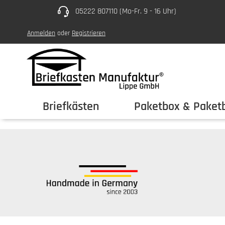
05222 807110 (Mo-Fr. 9 - 16 Uhr)
um Hauptinhalt springen
Zur Hauptnavigation springen
Anmelden
oder
Registrieren
Briefkästen
Paketbox & Paketb