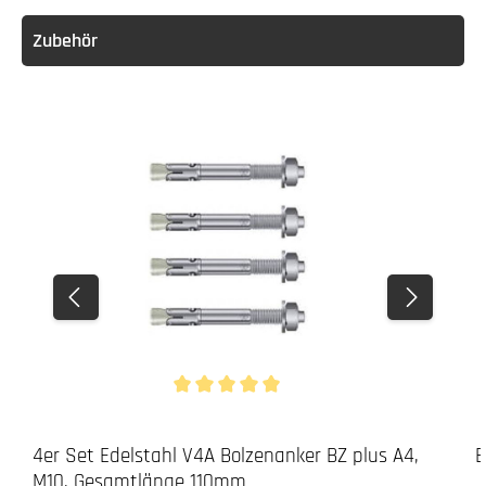
Zubehör
Durchschnittliche Bewertung von 5 von 5 Stern
4er Set Edelstahl V4A Bolzenanker BZ plus A4,
E
M10, Gesamtlänge 110mm