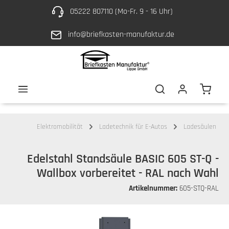
05222 807110 (Mo-Fr. 9 - 16 Uhr)
Zum Hauptinhalt springen
info@briefkasten-manufaktur.de
Waren
Elektromobilität
Ladetechnik für E-Autos
Ladesäulen
Edelstahl Standsäule BASIC 605 ST-Q -
Wallbox vorbereitet - RAL nach Wahl
Artikelnummer:
605-STQ-RAL
Bildergalerie überspringen