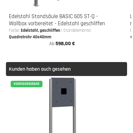
Edelstahl Standsäule BASIC 605 ST-Q -
L
Wallbox vorbereitet - Edelstahl geschliffen
m
Farbe:
Edelstahl, geschliffen
|
Standelemente:
G
Quadratrohr 40x40mm

598,00 €
Ab
Kunden haben auch gesehen
KONFIGURIERBAR