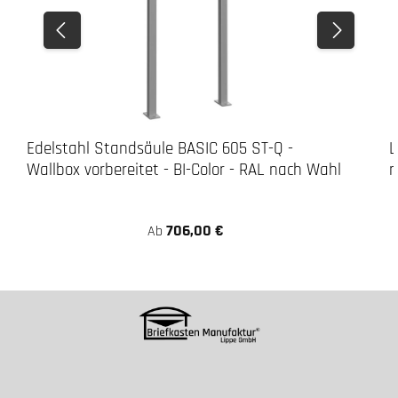
Edelstahl Standsäule BASIC 605 ST-Q -
L
Wallbox vorbereitet - BI-Color - RAL nach Wahl
m
706,00 €
Ab