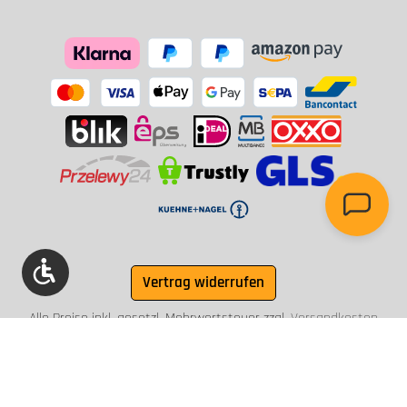
Werkzeugleiste anzeigen
Vertrag widerrufen
Alle Preise inkl. gesetzl. Mehrwertsteuer zzgl.
Versandkosten
und ggf. Nachnahmegebühren, wenn nicht anders angegeben.
© 2003 - 2026 Briefkasten Manufaktur Lippe GmbH - Alle
Rechte vorbehalten