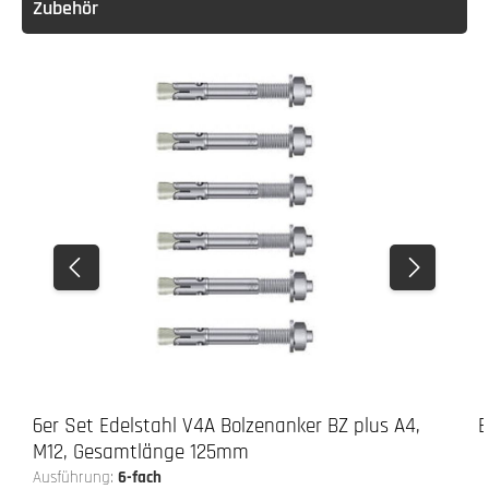
Zubehör
6er Set Edelstahl V4A Bolzenanker BZ plus A4,
E
M12, Gesamtlänge 125mm
Ausführung:
6-fach