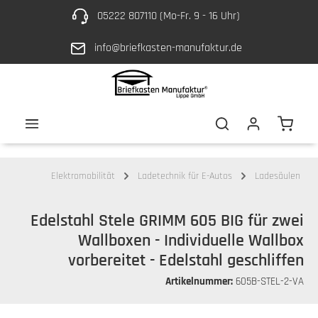
05222 807110 (Mo-Fr. 9 - 16 Uhr)
Zum Hauptinhalt springen
info@briefkasten-manufaktur.de
Waren
Elektromobilität
Ladetechnik für E-Autos
Ladesäulen
Edelstahl Stele GRIMM 605 BIG für zwei
Wallboxen - Individuelle Wallbox
vorbereitet - Edelstahl geschliffen
Artikelnummer:
605B-STEL-2-VA