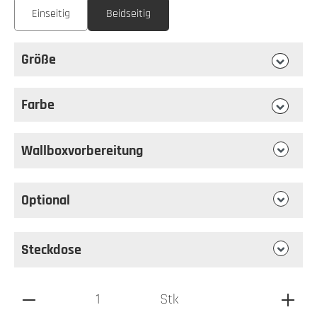
Einseitig
Beidseitig
Größe
auswählen
Größe
Farbe
auswählen
Farbe
Wallboxvorbereitung
Optional
Steckdose
Produkt Anzahl: Gib den gewünschten Wert ein oder benutz
Stk